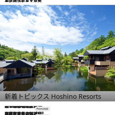
2026.7.13
エッセイ・ヤマザキマリ「慎ましくも美しき国 ポルトガル」
新着トピックス Hoshino Resorts
2026.8.7
【トンボの足水浴】ヒノキの香りに包まれて涼感マックス！約13℃の湧水かけ流しを避暑地「星野温泉 トンボの湯」で体験
2026.7.31
【ホテル帰省】という選択肢をOMOが提案。家族とほどよい距離を保つには「昼は実家、夜は気兼ねなくホテルで！」