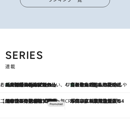
SERIES
連載
そおだよおこの関西おいしい、おやつ紀行
［大阪府箕面市］一皿一皿目の前で仕上げられる、料理を巧みに組み込んだアシェットデセールコース「ミチル アシェット デセール（Michiru assiette dessert）」
1 Hour Ago
47都道府県の手みやげ ひんやりスイーツで夏を満喫
【和歌山県】この夏絶対食べたい 冷やしておいしいおやつ3選 みかんがごろっと丸ごと入ったジュレ
1 Hour Ago
【CREA×星野リゾート】唯一無二。癒しと発見が待つ場所へ
2026.8.7
【トンボの足水浴】ヒノキの香りに包まれて涼感マックス！約13℃の湧水かけ流しを避暑地「星野温泉 トンボの湯」で体験
CREA'S CHOICE
2026.8.7
「立川にも歌舞伎があるんだよ」 片岡仁左衛門・市川中車ら豪華座組みで4年目の立川立飛歌舞伎へ