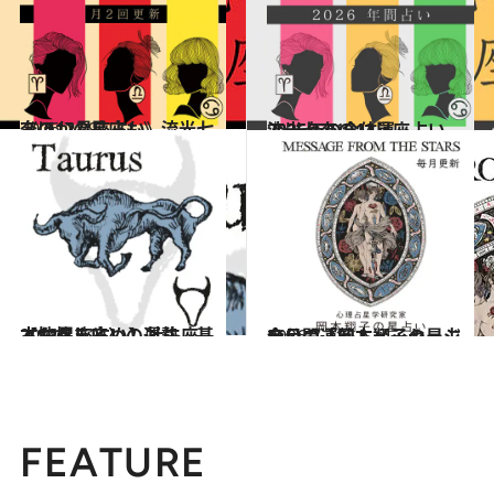
2026.7.29
《ほかの星座も》流光七奈の12星座占い
占い
2025.12.17
流光七奈の12星座占い 2026年の全体運
占い
2021.12.1
【12星座占い】牡牛座（おうし座）の運勢、基本性格まとめ
占い
2026.7.31
今月の運勢＆メッセージを公開「岡本翔子の星占い」
占い
FEATURE