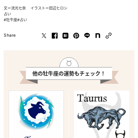
文＝流光七奈 イラスト＝田辺ヒロシ
占い
#牡牛座
#占い
Share
他の牡牛座の運勢もチェック！