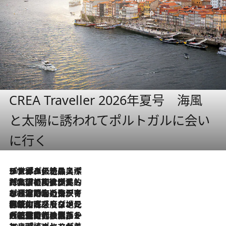
CREA Traveller 2026年夏号 海風
と太陽に誘われてポルトガルに会い
に行く
2026.8.8
リスボンの絶品スイーツ「パステル・デ・ナタ」とは？ポルトガル伝統の奥深い世界へ
2026.7.27
「私の祖国はポルトガル語です」国民的詩人フェルナンド・ペソアと、彼が愛した文学の街を歩く
2026.7.26
ポルトガル近海が育む極上の海の幸。キリリと冷えた白ワインと愉しむ、シーフード専門店の贅沢
2026.7.22
伝統の味をモダンに昇華。高感度な地元客が集う、リスボンの最旬ガストロノミー
2026.7.21
大航海時代の栄華から、震災、独裁、そして革命へ。ポルトガル・首都リスボンの石畳に刻まれた「歴史の光と影」