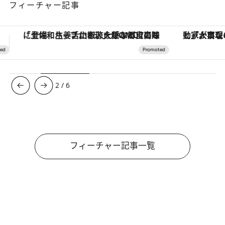
フィーチャー記事
「大事なのは地域の意識を変えること」。ロレックス賞受賞の自然保護活動家が実現させたナイジェリアの自然環境の復活
ヴァシュロン・コンスタンタン
3
/
6
フィーチャー記事一覧