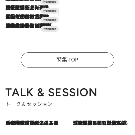
2026.7.24
【夏限定ディナーコース】旬を迎える稚鮎や花ズッキーニなどをイタリア・トスカーナの郷土料理の手法で満喫！
2026.7.17
「土佐和ハーブかき氷」がOMO7高知に登場！生姜、山椒、大葉など目にも舌にも涼を呼ぶ郷土の味
2026.7.10
NEW OPEN！【界 草津】名湯の地に誕生。趣の異なる2種の温泉と上州ならではの会席・蕎麦割烹など美食を味わう究極の癒やし旅
特集 TOP
TALK & SESSION
トーク＆セッション
2026.8.3
「今後値上げがあるとすれば…」「リスクがあるのは今年の冬」エネルギー専門家が語る、ホルムズ海峡封鎖が家庭にもたらす“ある心配”
2026.8.3
「住宅建てられない…」「サーチャージ料の高値が続いている」ホルムズ海峡封鎖による影響はいつまで続く？《エネルギー専門家に聞く“どうなる日本の暮らし”》