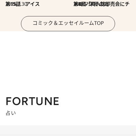
2026.7.30
第15話 アイス
2026.7.30
第8回「同人誌即売会にチャレンジ その2」
コミック＆エッセイルームTOP
FORTUNE
占い