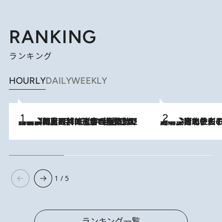
RANKING
ランキング
HOURLY
DAILY
WEEKLY
2026.8.8
「最後に見られてよかった」上野動物園の東園パンダ舎が解体前に特別公開。8月16日まで延長されたパネル展と共に辿る“半世紀”のパンダ飼育《解体工事の図面あり》
2026.8.3
《「文士の子ども被害者の会」発足！》阿川佐和子（72）が語る遠藤周作に北杜夫、劇作家・矢代静一の子どもたちの“文豪プライベート事件簿”
1 / 5
ランキング一覧