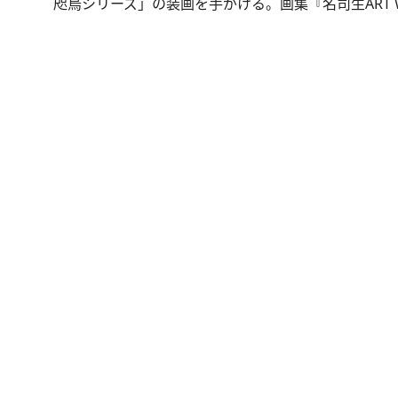
咫烏シリーズ」の装画を手がける。画集『名司生ART 