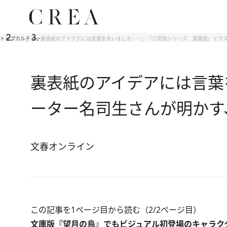
トップ
カルチャー
裏表紙のアイデアには言葉を失いました──。『八咫烏シリーズ 愛蔵版』イラ
裏表紙のアイデアには言葉
ーター名司生さんが明かす
文春オンライン
この記事を1ページ目から読む（2/2ページ目）
文庫版『望月の烏』でもビジュアル初登場のキャラク