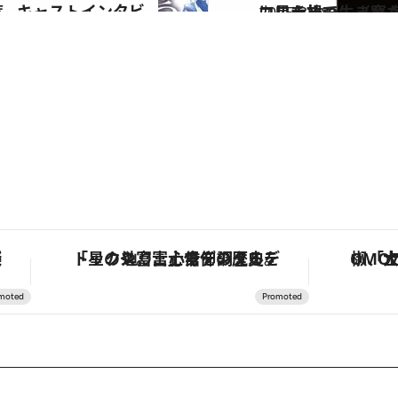
！
2025.3.28
コロナ禍で生まれた直木賞受賞作が、多くの人の心を打つ理由 『夜に星
カルチャー
ルーズ
「星のや富士」でデジタルデトックス。冨士信仰の歴史を辿り、心身を調える。