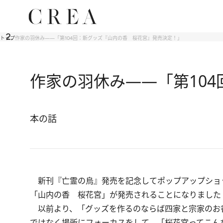
トップ
作家の羽休み――「第104回：新グッズ『山内の香 桜花宮』発売決定！」
作家の羽休み――「第10
本の話
新刊『
亡霊の烏
』発売を記念してポップアップショ
「山内の香 桜花宮」が発売されることになりました
以前より、「グッズを作るのならば四家と宗家のお
ではなく場所にフォーカスをして、「桜花宮ってこん