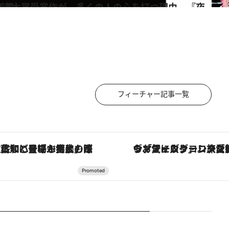
を放つ』（窪 美澄）
フィーチャー記事一覧
「土佐和ハーブかき氷」がOMO7高知に登場！生姜、山椒、大葉など目にも舌にも涼を呼ぶ郷土の味