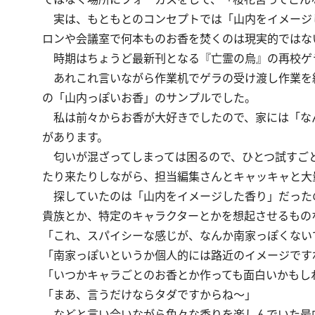
実は、もともとのコンセプトでは「山内をイメージ
ロンや会議室で何本ものお香を焚くのは現実的ではな
時期はちょうど最新刊となる『亡霊の烏』の再校ゲ
あれこれ言いながら作業机でゲラの受け渡し作業を
の「山内っぽいお香」のサンプルでした。
私は前々からお香が大好きでしたので、家には「なん
があります。
匂いが混ざってしまっては困るので、ひとつ試すご
たり来たりしながら、担当編集さんとキャッキャと大
探していたのは「山内をイメージした香り」だった
貴族とか、特定のキャラクターとかを想起させるもの
「これ、スパイシーな感じが、なんか南家っぽくない
「南家っぽいというか個人的には路近のイメージです
「いつかキャラごとのお香とか作っても面白いかもし
「まあ、言うだけならタダですからね～」
などと言い合いながら色々な香りを楽しんでいた最