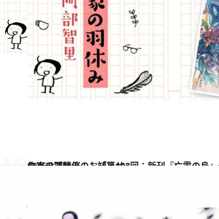
2025.3.13
作家の羽休み――「第103回：新刊『亡霊の烏』発売記念ポップアップショップ開催のお知らせ」
カルチャー