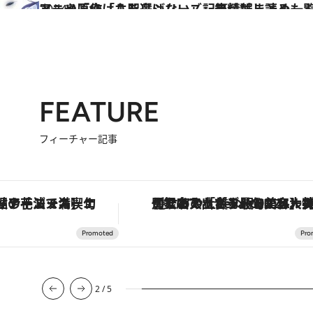
2024.10.17
アニメ『烏は主を選ばない」記事情報まとめ一覧…キャストインタビューや原作「八咫烏シリーズ」無料試し読みも
カルチャー
FEATURE
フィーチャー記事
鮎や花ズッキーニなどをイタリア・トスカーナの郷土料理の手法で満喫！
【銀座で出合う最旬美容】美髪ケアや上質な眠り…セルフケアのアップデートから、特別な名入れギフトまで。大人のための「ReFa GINZA」ク
2
/
5