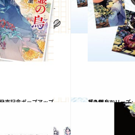
2024.11.28
「八咫烏シリーズ」公式グッズショップが大阪梅田にも登場！【新商品も】
カルチャー