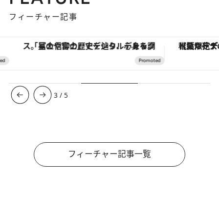
フィーチャー記事
「星のや富士」でデジタルデトックス。冨士信仰の歴史を辿り、心身を調える。
【夏限定ディナーコース】旬を迎
3
/
5
フィーチャー記事一覧