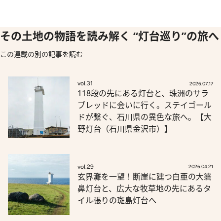
その土地の物語を読み解く “灯台巡り”の旅へ
この連載の別の記事を読む
vol.31
2026.07.17
118段の先にある灯台と、珠洲のサラ
ブレッドに会いに行く。ステイゴール
ドが繋ぐ、石川県の異色な旅へ。【大
野灯台（石川県金沢市）】
vol.29
2026.04.21
玄界灘を一望！断崖に建つ白亜の大碆
鼻灯台と、広大な牧草地の先にあるタ
イル張りの斑島灯台へ