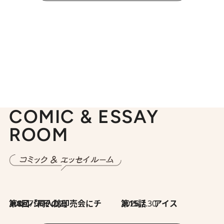
COMIC & ESSAY
ROOM
2026.7.30
第8回「同人誌即売会にチャレンジ その2」
2026.7.30
第15話 アイス