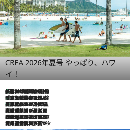
CREA 2026年夏号 やっぱり、ハワ
イ！
「荷物が増えるほど旅ストレスは増す」美容ジャーナリストがたどり着いた最終結論。“化粧品を劇的に減らす”感動の凝縮美容とは
2026.8.6
「旅先には金髪ウィッグを持参」日本と同じメイクでは損してる!? 美容ジャーナリストが提案する“掟破りの旅美容”とは
2026.8.6
【厳選旅コスメ】「身軽さ＆UV対策重視！」ヘアアーティストshucoが選んだ夏旅ベストコスメを発表【Mサイズジップ】
2026.8.6
2026.8.5
【厳選旅コスメ】国内をあちこち移動する河井菜摘が選んだ夏旅ベストコスメ発表！「リラックスアイテムはマスト」【Mサイズジップ】
2026.8.4
【厳選旅コスメ】「紫外線＆乾燥対策しながらメイク感も！」ヘア＆メイクGeorgeが選んだ夏旅ベストコスメを発表！【Mサイズジップ】
2026.8.3
【厳選旅コスメ】「保湿もタイパ重視！」“サウナ好き”タレント清水みさとが愛用する夏旅ベストコスメを発表！【Mサイズジップ】