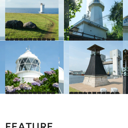
2026.4.21
玄界灘を一望！断崖に建つ白亜の大碆鼻灯台と、広大な牧草地の先にあるタイル張りの斑島灯台へ
旅＆お出かけ
2026.1.26
【映画のワンシーンのような灯台】山林に囲まれた高後埼灯台から望む、佐世保湾の絶景
旅＆お出かけ
2025.11.6
まるで二段のホールケーキのよう！ 百三十年も現役で海を照らし続けているレトロな部埼灯台へ
旅＆お出かけ
2025.9.17
あのワンカップ大関がなぜ？ 有名酒造メーカーが珍しい民間の灯台を建てた理由とは【現役の木造灯台としては、日本最古の灯台へ】
旅＆お出かけ
FEATURE