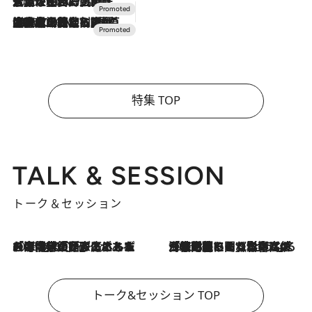
2026.7.17
「土佐和ハーブかき氷」がOMO7高知に登場！生姜、山椒、大葉など目にも舌にも涼を呼ぶ郷土の味
2026.7.10
NEW OPEN！【界 草津】名湯の地に誕生。趣の異なる2種の温泉と上州ならではの会席・蕎麦割烹など美食を味わう究極の癒やし旅
特集 TOP
TALK & SESSION
トーク＆セッション
2026.8.3
「今後値上げがあるとすれば…」「リスクがあるのは今年の冬」エネルギー専門家が語る、ホルムズ海峡封鎖が家庭にもたらす“ある心配”
2026.8.3
「住宅建てられない…」「サーチャージ料の高値が続いている」ホルムズ海峡封鎖による影響はいつまで続く？《エネルギー専門家に聞く“どうなる日本の暮らし”》
トーク&セッション TOP