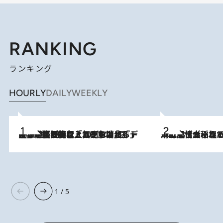
RANKING
ランキング
HOURLY
DAILY
WEEKLY
2026.8.5
【なぜ吉沢亮は「気配を消せる」のか？】興行収入208億の『国宝』を経て挑むミュージカル『ディア・エヴァン・ハンセン』。トップ俳優が舞台上でさらけ出した“孤独”とは
2026.8.5
下町風情あふれる台北屈指の人気エリア・大稲埕でセンスのいい台湾土産《ヴィン
1 / 5