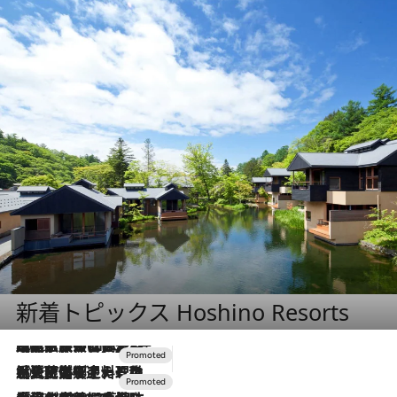
新着トピックス Hoshino Resorts
2026.7.31
【ホテル帰省】という選択肢をOMOが提案。家族とほどよい距離を保つには「昼は実家、夜は気兼ねなくホテルで！」
2026.7.24
【夏限定ディナーコース】旬を迎える稚鮎や花ズッキーニなどをイタリア・トスカーナの郷土料理の手法で満喫！