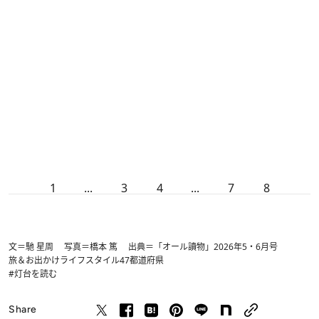
1
...
3
4
...
7
8
文＝馳 星周 写真＝橋本 篤 出典＝「オール讀物」2026年5・6月号
旅＆お出かけ
ライフスタイル
47都道府県
#灯台を読む
Share