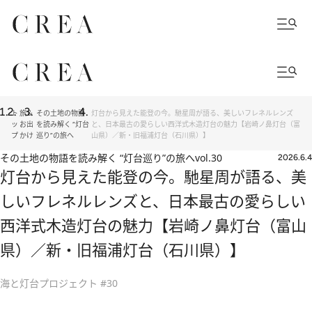
ト
旅＆
その土地の物語
灯台から見えた能登の今。馳星周が語る、美しいフレネルレンズ
ッ
お出
を読み解く “灯台
と、日本最古の愛らしい西洋式木造灯台の魅力【岩崎ノ鼻灯台（富
プ
かけ
巡り”の旅へ
山県）／新・旧福浦灯台（石川県）】
その土地の物語を読み解く “灯台巡り”の旅へ
vol.30
2026.6.4
灯台から見えた能登の今。馳星周が語る、美
しいフレネルレンズと、日本最古の愛らしい
西洋式木造灯台の魅力【岩崎ノ鼻灯台（富山
県）／新・旧福浦灯台（石川県）】
海と灯台プロジェクト #30