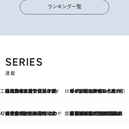
ランキング一覧
SERIES
連載
工藤まやのおもてなしハワイ
【ハワイ土産】ローカルの絶大な支持で復活！ 絶品の幻クッキー《元ファンの日本人女性が受け継いだ名店》
2026.8.6
ハワイ賢者 リサのお気に入りリスト
あの伝説の限定トートも！ リニューアルした「ディーン＆デルーカ ハワイ」で必須のお土産8選
2026.8.6
47都道府県の手みやげ ひんやりスイーツで夏を満喫
【三重県】この夏絶対食べたい 冷やしておいしいおやつ3選 お餅×アイスの新感覚スイーツ
2026.8.6
齋藤 薫 美容脳ルネサンス
「荷物が増えるほど旅ストレスは増す」美容ジャーナリストがたどり着いた最終結論。“化粧品を劇的に減らす”感動の凝縮美容とは
2026.8.6