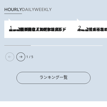
HOURLY
DAILY
WEEKLY
2026.8.5
【なぜ吉沢亮は「気配を消せる」のか？】興行収入208億の『国宝』を経て挑むミュージカル『ディア・エヴァン・ハンセン』。トップ俳優が舞台上でさらけ出した“孤独”とは
2026.8.5
下町風情あふれる台北屈指の人気エリア・大稲埕でセンスのいい台湾土産《ヴィン
1 / 5
ランキング一覧