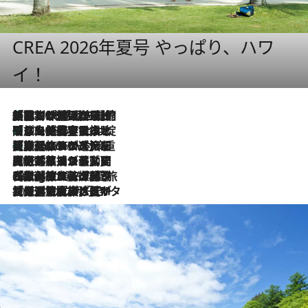
CREA 2026年夏号 やっぱり、ハワ
イ！
「荷物が増えるほど旅ストレスは増す」美容ジャーナリストがたどり着いた最終結論。“化粧品を劇的に減らす”感動の凝縮美容とは
2026.8.6
「旅先には金髪ウィッグを持参」日本と同じメイクでは損してる!? 美容ジャーナリストが提案する“掟破りの旅美容”とは
2026.8.6
【厳選旅コスメ】「身軽さ＆UV対策重視！」ヘアアーティストshucoが選んだ夏旅ベストコスメを発表【Mサイズジップ】
2026.8.6
2026.8.5
【厳選旅コスメ】国内をあちこち移動する河井菜摘が選んだ夏旅ベストコスメ発表！「リラックスアイテムはマスト」【Mサイズジップ】
2026.8.4
【厳選旅コスメ】「紫外線＆乾燥対策しながらメイク感も！」ヘア＆メイクGeorgeが選んだ夏旅ベストコスメを発表！【Mサイズジップ】
2026.8.3
【厳選旅コスメ】「保湿もタイパ重視！」“サウナ好き”タレント清水みさとが愛用する夏旅ベストコスメを発表！【Mサイズジップ】