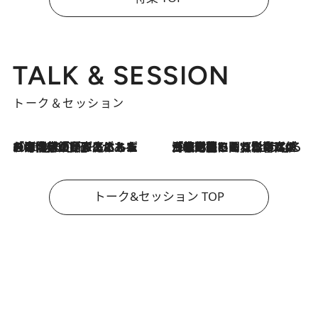
TALK & SESSION
トーク＆セッション
2026.8.3
「今後値上げがあるとすれば…」「リスクがあるのは今年の冬」エネルギー専門家が語る、ホルムズ海峡封鎖が家庭にもたらす“ある心配”
2026.8.3
「住宅建てられない…」「サーチャージ料の高値が続いている」ホルムズ海峡封鎖による影響はいつまで続く？《エネルギー専門家に聞く“どうなる日本の暮らし”》
トーク&セッション TOP