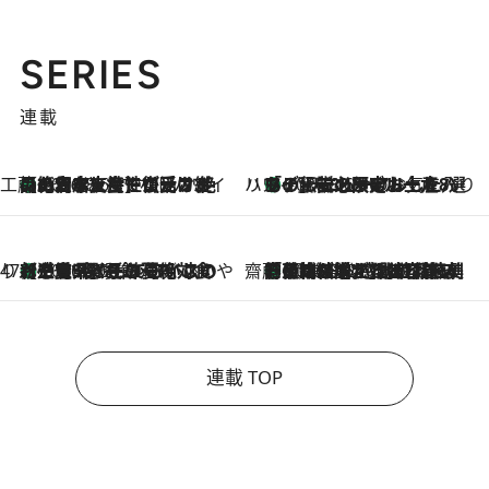
SERIES
連載
工藤まやのおもてなしハワイ
【ハワイ土産】ローカルの絶大な支持で復活！ 絶品の幻クッキー《元ファンの日本人女性が受け継いだ名店》
2026.8.6
ハワイ賢者 リサのお気に入りリスト
あの伝説の限定トートも！ リニューアルした「ディーン＆デルーカ ハワイ」で必須のお土産8選
2026.8.6
47都道府県の手みやげ ひんやりスイーツで夏を満喫
【三重県】この夏絶対食べたい 冷やしておいしいおやつ3選 お餅×アイスの新感覚スイーツ
2026.8.6
齋藤 薫 美容脳ルネサンス
「荷物が増えるほど旅ストレスは増す」美容ジャーナリストがたどり着いた最終結論。“化粧品を劇的に減らす”感動の凝縮美容とは
2026.8.6
連載 TOP