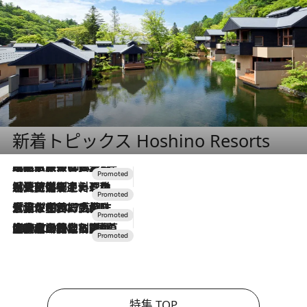
新着トピックス Hoshino Resorts
2026.7.31
【ホテル帰省】という選択肢をOMOが提案。家族とほどよい距離を保つには「昼は実家、夜は気兼ねなくホテルで！」
2026.7.24
【夏限定ディナーコース】旬を迎える稚鮎や花ズッキーニなどをイタリア・トスカーナの郷土料理の手法で満喫！
2026.7.17
「土佐和ハーブかき氷」がOMO7高知に登場！生姜、山椒、大葉など目にも舌にも涼を呼ぶ郷土の味
2026.7.10
NEW OPEN！【界 草津】名湯の地に誕生。趣の異なる2種の温泉と上州ならではの会席・蕎麦割烹など美食を味わう究極の癒やし旅
特集 TOP