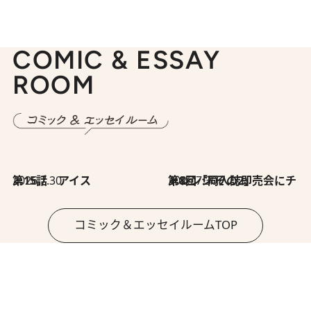
COMIC & ESSAY
ROOM
2026.7.30
第15話 アイス
2026.7.30
第8回「同人誌即売会にチャレンジ その2」
コミック＆エッセイルームTOP