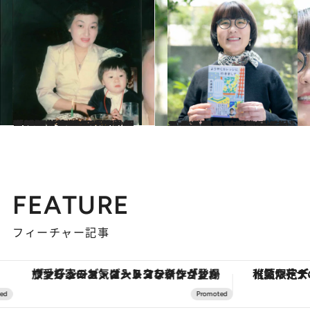
2026.4.27
「“地獄に堕ちるわよ”の裏には覚悟があった」収入は年に70億円以上…細木かおり（47）が明かす、細木数子の「質素な生活」「家族だけに見せた顔」
ライフスタイル
2025.12.20
カナダ留学2年目の光浦靖子が過酷な学生生活を過ごすうちに、「助けて」と言うことが一切恥ずかしくなくなったわけ
カルチャー
FEATURE
フィーチャー記事
ヴァシュロン・コンスタンタン「オーヴァーシーズ・オートマティック」。旅愛好家のお気に入りコレクションから、ジェンダーレスな新作が登場
【夏限定ディナーコース】旬を迎