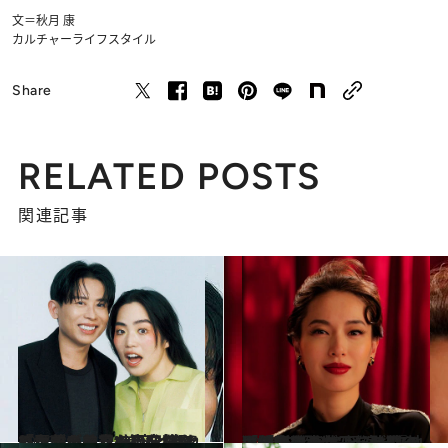
文＝秋月 康
カルチャー
ライフスタイル
Share
RELATED POSTS
関連記事
2026.3.6
「女芸人は見た目を捨ててナンボみたいな空気を感じていた」“美容はきれいな人がするもの”と考えていたゆりやんレトリィバァが、美容で自分を取り戻すまで
ビューティ＆ヘルス
2026.5.2
戸田恵梨香が“ビジュアルの壁”を超える怪演…『地獄に堕ちるわよ』が問う「誰が細木数子をスターにしたのか？」《敗戦→「銀座の女王」→TVの人気者に…》
カルチャー