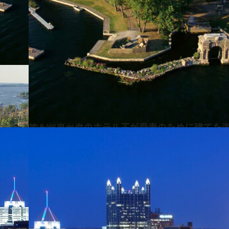
2014.6.5
ニューヨークのホテル王が愛妻のために建てた
旅＆お出かけ