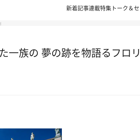
新着記事
連載
特集
トーク＆セ
館
た一族の 夢の跡を物語るフロ