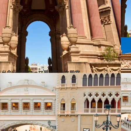
で出会う古代ローマ風の巨大な殿堂