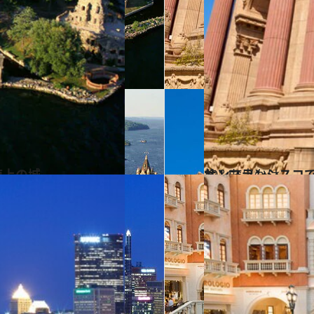
海上の城
2014.5.24
サンフランシスコ
旅＆お出かけ