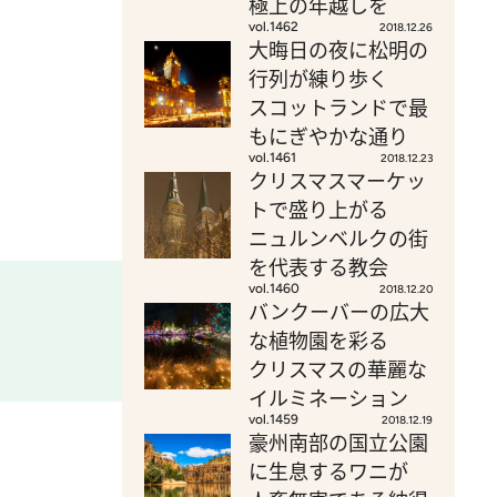
極上の年越しを
vol.1462
2018.12.26
大晦日の夜に松明の
行列が練り歩く
スコットランドで最
もにぎやかな通り
vol.1461
2018.12.23
クリスマスマーケッ
トで盛り上がる
ニュルンベルクの街
を代表する教会
vol.1460
2018.12.20
バンクーバーの広大
な植物園を彩る
クリスマスの華麗な
イルミネーション
vol.1459
2018.12.19
豪州南部の国立公園
に生息するワニが