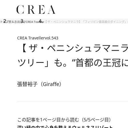
トップ
旅＆お出かけ
CREA Traveller
【 ザ・ペニンシュラマニラ】「フィリピン最高級のダイニング」
CREA Traveller
vol.543
【 ザ・ペニンシュラマニ
ツリー」も。“首都の王冠
張替裕子（Giraffe）
この記事を1ページ目から読む（5/5ページ目）
深い緑の中で心身を整えるウェルネスリゾート