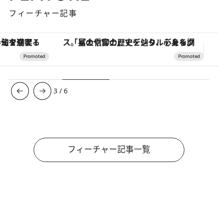
フィーチャー記事
「星のや富士」でデジタルデトックス。冨士信仰の歴史を辿り、心身を調える。
【銀座で出合う最旬美容】美髪ケアや上質な眠
3
/
6
フィーチャー記事一覧