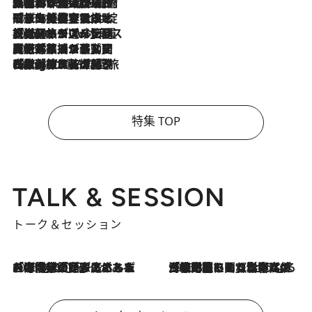
2026.8.6
「荷物が増えるほど旅ストレスは増す」美容ジャーナリストがたどり着いた最終結論。“化粧品を劇的に減らす”感動の凝縮美容とは
2026.8.6
「旅先には金髪ウィッグを持参」日本と同じメイクでは損してる!? 美容ジャーナリストが提案する“掟破りの旅美容”とは
2026.8.6
【厳選旅コスメ】「身軽さ＆UV対策重視！」ヘアアーティストshucoが選んだ夏旅ベストコスメを発表【Mサイズジップ】
2026.8.5
【厳選旅コスメ】国内をあちこち移動する河井菜摘が選んだ夏旅ベストコスメ発表！「リラックスアイテムはマスト」【Mサイズジップ】
2026.8.4
【厳選旅コスメ】「紫外線＆乾燥対策しながらメイク感も！」ヘア＆メイクGeorgeが選んだ夏旅ベストコスメを発表！【Mサイズジップ】
特集 TOP
TALK & SESSION
トーク＆セッション
2026.8.3
「今後値上げがあるとすれば…」「リスクがあるのは今年の冬」エネルギー専門家が語る、ホルムズ海峡封鎖が家庭にもたらす“ある心配”
2026.8.3
「住宅建てられない…」「サーチャージ料の高値が続いている」ホルムズ海峡封鎖による影響はいつまで続く？《エネルギー専門家に聞く“どうなる日本の暮らし”》