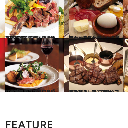
2014.5.16
あふれ出す肉汁に悶絶間違いなし！ 塊肉がおいしい店BEST3
グルメ
2014.5.16
もちろんパンケーキも登場！ 目黒のビストロで限定おしゃれブランチ
グルメ
2014.5.7
目黒でフランスの今を感じるパリの自然派ワインバー姉妹店
グルメ
2014.5.8
主役はビーフ、気分はステーキ！ 特選牛のグリルを噛みしめて“幸せ顔”に
グルメ
FEATURE