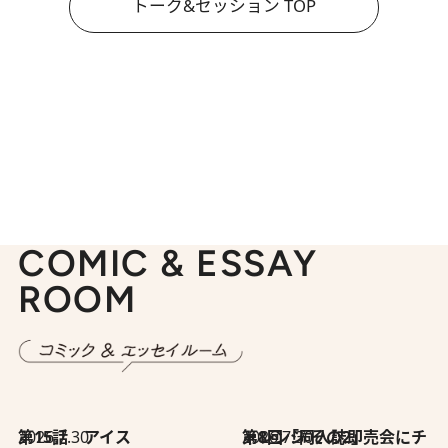
トーク&セッション TOP
COMIC & ESSAY
ROOM
2026.7.30
第15話 アイス
2026.7.30
第8回「同人誌即売会にチャレンジ その2」