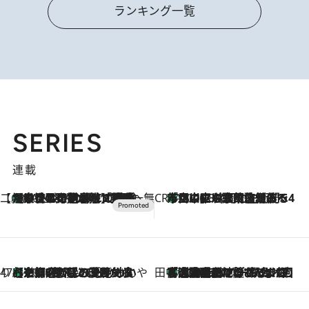
ランキング一覧
SERIES
連載
【CREA×星野リゾート】唯一無二。癒しと発見が待つ場所へ
【トンボの足水浴】ヒノキの香りに包まれて涼感マックス！約13℃の湧水かけ流しを避暑地「星野温泉 トンボの湯」で体験
2026.8.7
CREA'S CHOICE
「立川にも歌舞伎があるんだよ」 片岡仁左衛門・市川中車ら豪華座組みで4年目の立川立飛歌舞伎へ
2026.8.7
47都道府県の手みやげ ひんやりスイーツで夏を満喫
【京都府】この夏絶対食べたい 冷やしておいしいおやつ3選 ひと口目から心を掴む新緑のテリーヌ
2026.8.7
田中稲の勝手に再ブーム
「湘南乃風に憧れて」観客大盛上がりの“タオル回し”に、ラッパー顔負けの高速歌唱まで…さだまさし（74）のアグレッシブすぎる現在地
2026.8.7