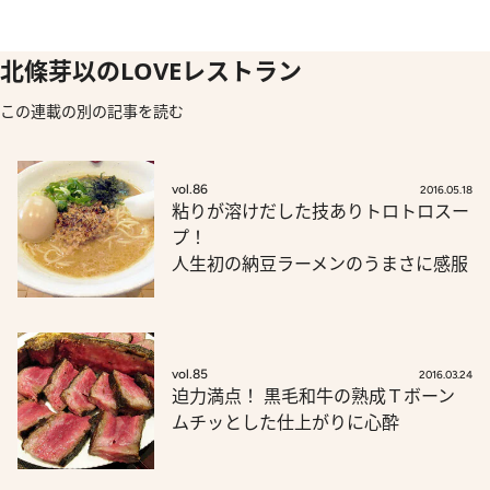
北條芽以のLOVEレストラン
この連載の別の記事を読む
vol.86
2016.05.18
粘りが溶けだした技ありトロトロスー
プ！
人生初の納豆ラーメンのうまさに感服
vol.85
2016.03.24
迫力満点！ 黒毛和牛の熟成Ｔボーン
ムチッとした仕上がりに心酔