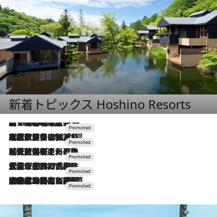
新着トピックス Hoshino Resorts
【トンボの足水浴】ヒノキの香りに包まれて涼感マックス！約13℃の湧水かけ流しを避暑地「星野温泉 トンボの湯」で体験
2026.8.7
2026.7.31
【ホテル帰省】という選択肢をOMOが提案。家族とほどよい距離を保つには「昼は実家、夜は気兼ねなくホテルで！」
2026.7.24
【夏限定ディナーコース】旬を迎える稚鮎や花ズッキーニなどをイタリア・トスカーナの郷土料理の手法で満喫！
2026.7.17
「土佐和ハーブかき氷」がOMO7高知に登場！生姜、山椒、大葉など目にも舌にも涼を呼ぶ郷土の味
2026.7.10
NEW OPEN！【界 草津】名湯の地に誕生。趣の異なる2種の温泉と上州ならではの会席・蕎麦割烹など美食を味わう究極の癒やし旅