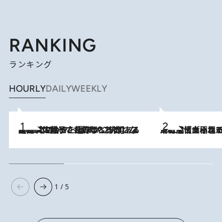
RANKING
ランキング
HOURLY
DAILY
WEEKLY
2026.8.5
【阿川佐和子さんの年とる力】なぜ70代で始めた趣味は“こんなに楽しい”のか？ ピアノ、俳句…スランプに陥っても続けられる“ある秘訣”とは
2026.8.5
下町風情あふれる台北屈指の人気エリア・大稲埕でセンスのいい台湾土産《ヴィン
1 / 5