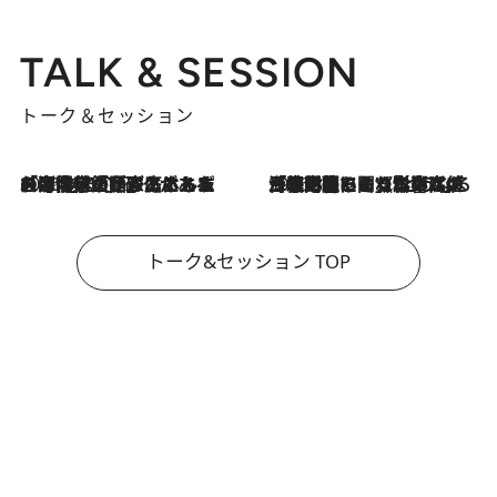
TALK & SESSION
トーク＆セッション
2026.8.3
「今後値上げがあるとすれば…」「リスクがあるのは今年の冬」エネルギー専門家が語る、ホルムズ海峡封鎖が家庭にもたらす“ある心配”
2026.8.3
「住宅建てられない…」「サーチャージ料の高値が続いている」ホルムズ海峡封鎖による影響はいつまで続く？《エネルギー専門家に聞く“どうなる日本の暮らし”》
トーク&セッション TOP