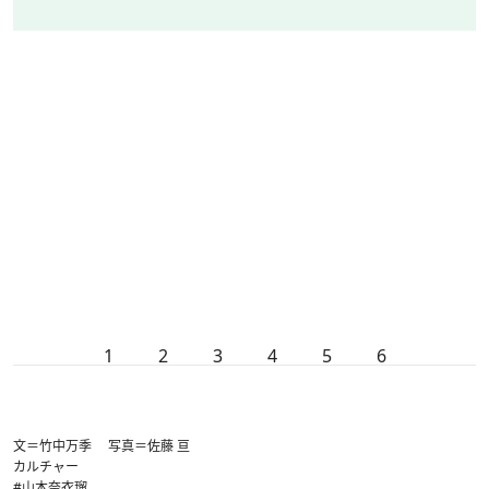
1
2
3
4
5
6
文＝竹中万季 写真＝佐藤 亘
カルチャー
#山本奈衣瑠