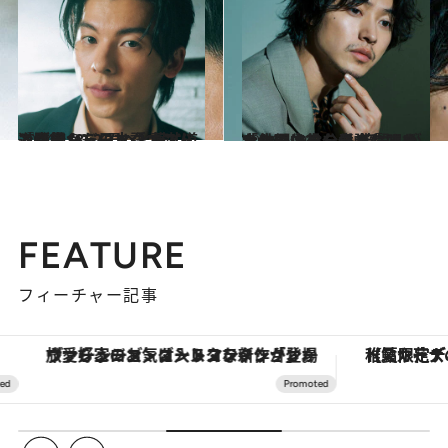
2024.4.23
『青春18×2 君へと続く道』でシュー・グァンハンが挑んだ日本語 藤井道人監督からのリクエストとは
カルチャー
2024.4.20
「俳優は自分自身に呪いをかけてる」 山﨑賢人が大作の主役を任されても ムード作りを意識しすぎない理由
カルチャー
FEATURE
フィーチャー記事
ヴァシュロン・コンスタンタン「オーヴァーシーズ・オートマティック」。旅愛好家のお気に入りコレクションから、ジェンダーレスな新作が登場
【夏限定ディナーコース】旬を迎