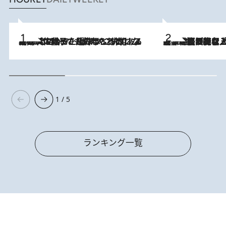
2026.8.5
【阿川佐和子さんの年とる力】なぜ70代で始めた趣味は“こんなに楽しい”のか？ ピアノ、俳句…スランプに陥っても続けられる“ある秘訣”とは
2026.8.5
【なぜ吉沢亮は「気配を消せる」のか？】興行収入208億の『国宝』を経て挑むミュージカル『ディア・エヴァン・ハンセン』。トップ俳優が舞台上でさらけ出した“孤独”とは
1 / 5
ランキング一覧