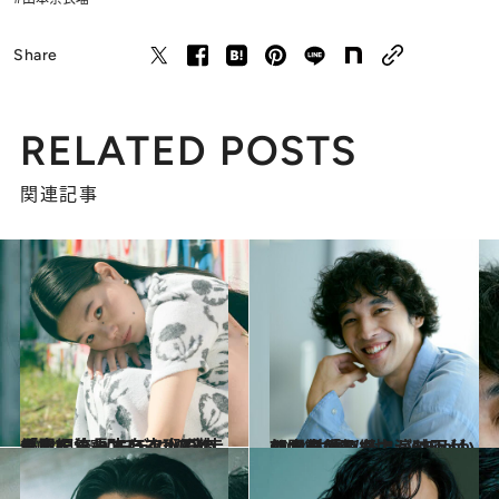
Share
RELATED POSTS
関連記事
2024.4.25
「川を流れていく小石のように」 【モデル・俳優・編集長】と3つの 靴を履く、山本奈衣瑠の“走り方”
カルチャー
2024.10.25
朝ドラ「舞い上がれ！」の水島役を経て、6年がかりで製作した主演映画が公開 佐野弘樹
カルチャー