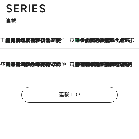
SERIES
連載
工藤まやのおもてなしハワイ
【ハワイ土産】ローカルの絶大な支持で復活！ 絶品の幻クッキー《元ファンの日本人女性が受け継いだ名店》
6 Hours Ago
ハワイ賢者 リサのお気に入りリスト
あの伝説の限定トートも！ リニューアルした「ディーン＆デルーカ ハワイ」で必須のお土産8選
6 Hours Ago
47都道府県の手みやげ ひんやりスイーツで夏を満喫
【三重県】この夏絶対食べたい 冷やしておいしいおやつ3選 お餅×アイスの新感覚スイーツ
6 Hours Ago
齋藤 薫 美容脳ルネサンス
「荷物が増えるほど旅ストレスは増す」美容ジャーナリストがたどり着いた最終結論。“化粧品を劇的に減らす”感動の凝縮美容とは
6 Hours Ago
連載 TOP