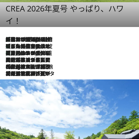
CREA 2026年夏号 やっぱり、ハワ
イ！
「荷物が増えるほど旅ストレスは増す」美容ジャーナリストがたどり着いた最終結論。“化粧品を劇的に減らす”感動の凝縮美容とは
6 Hours Ago
「旅先には金髪ウィッグを持参」日本と同じメイクでは損してる!? 美容ジャーナリストが提案する“掟破りの旅美容”とは
6 Hours Ago
【厳選旅コスメ】「身軽さ＆UV対策重視！」ヘアアーティストshucoが選んだ夏旅ベストコスメを発表【Mサイズジップ】
6 Hours Ago
2026.8.5
【厳選旅コスメ】国内をあちこち移動する河井菜摘が選んだ夏旅ベストコスメ発表！「リラックスアイテムはマスト」【Mサイズジップ】
2026.8.4
【厳選旅コスメ】「紫外線＆乾燥対策しながらメイク感も！」ヘア＆メイクGeorgeが選んだ夏旅ベストコスメを発表！【Mサイズジップ】
2026.8.3
【厳選旅コスメ】「保湿もタイパ重視！」“サウナ好き”タレント清水みさとが愛用する夏旅ベストコスメを発表！【Mサイズジップ】