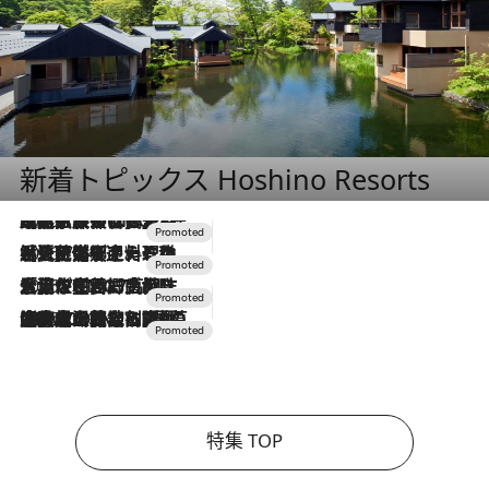
新着トピックス Hoshino Resorts
2026.7.31
【ホテル帰省】という選択肢をOMOが提案。家族とほどよい距離を保つには「昼は実家、夜は気兼ねなくホテルで！」
2026.7.24
【夏限定ディナーコース】旬を迎える稚鮎や花ズッキーニなどをイタリア・トスカーナの郷土料理の手法で満喫！
2026.7.17
「土佐和ハーブかき氷」がOMO7高知に登場！生姜、山椒、大葉など目にも舌にも涼を呼ぶ郷土の味
2026.7.10
NEW OPEN！【界 草津】名湯の地に誕生。趣の異なる2種の温泉と上州ならではの会席・蕎麦割烹など美食を味わう究極の癒やし旅
特集 TOP