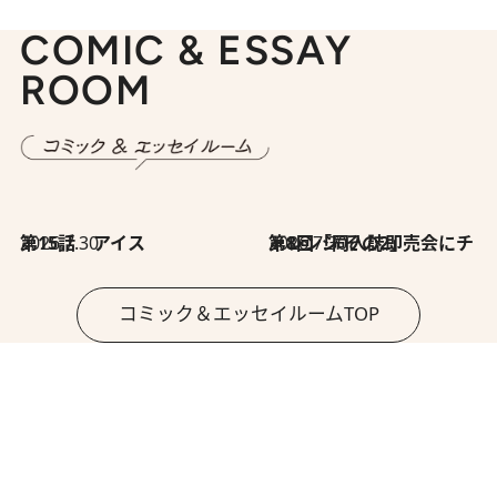
COMIC & ESSAY
ROOM
2026.7.30
第15話 アイス
2026.7.30
第8回「同人誌即売会にチャレンジ その2」
コミック＆エッセイルームTOP