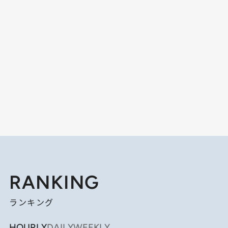
RANKING
ランキング
HOURLY
DAILY
WEEKLY