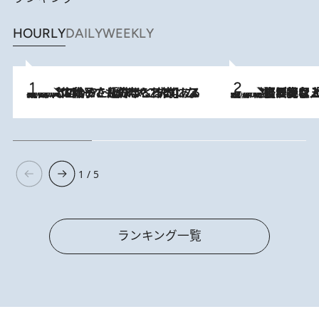
HOURLY
DAILY
WEEKLY
2026.8.5
【阿川佐和子さんの年とる力】なぜ70代で始めた趣味は“こんなに楽しい”のか？ ピアノ、俳句…スランプに陥っても続けられる“ある秘訣”とは
2026.8.5
【なぜ吉沢亮は「気配を消せる」のか？】興行収入208億の『国宝』を経て挑むミュージカル『ディア・エヴァン・ハンセン』。トップ俳優が舞台上でさらけ出した“孤独”とは
1 / 5
ランキング一覧