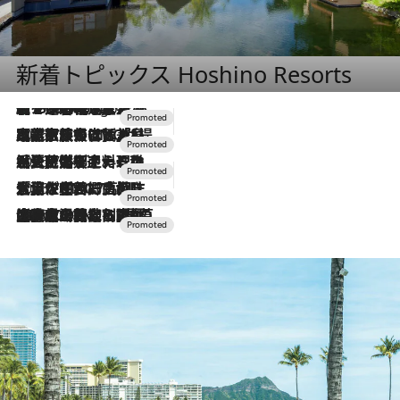
新着トピックス Hoshino Resorts
【トンボの足水浴】ヒノキの香りに包まれて涼感マックス！約13℃の湧水かけ流しを避暑地「星野温泉 トンボの湯」で体験
5 Hours Ago
2026.7.31
【ホテル帰省】という選択肢をOMOが提案。家族とほどよい距離を保つには「昼は実家、夜は気兼ねなくホテルで！」
2026.7.24
【夏限定ディナーコース】旬を迎える稚鮎や花ズッキーニなどをイタリア・トスカーナの郷土料理の手法で満喫！
2026.7.17
「土佐和ハーブかき氷」がOMO7高知に登場！生姜、山椒、大葉など目にも舌にも涼を呼ぶ郷土の味
2026.7.10
NEW OPEN！【界 草津】名湯の地に誕生。趣の異なる2種の温泉と上州ならではの会席・蕎麦割烹など美食を味わう究極の癒やし旅