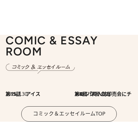
COMIC & ESSAY
ROOM
2026.7.30
第15話 アイス
2026.7.30
第8回「同人誌即売会にチャレンジ その2」
コミック＆エッセイルームTOP