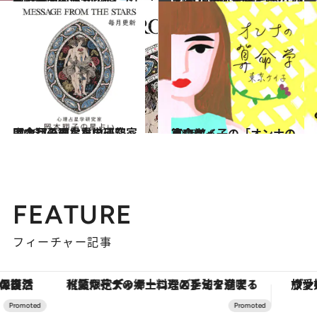
2025.9.28
【心理テスト100本】で知る本当の自分 恋愛、仕事、人間関係…
占い
2024.12.13
【2025年の年間占い】“視える占い師”流光七奈の12星座占い
占い
2026.7.31
【今月のあなたの運勢は？】心理占星学研究家 岡本翔子の星占い
占い
2026.7.6
東京ケイ子の「オンナの算命学」
占い
FEATURE
フィーチャー記事
【夏限定ディナーコース】旬を迎える稚鮎や花ズッキーニなどをイタリア・トスカーナの郷土料理の手法で満喫！
ヴァシュロン・コンスタンタン