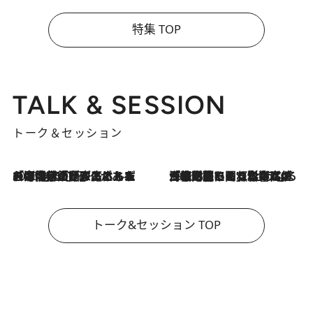
特集 TOP
TALK & SESSION
トーク＆セッション
2026.8.3
「今後値上げがあるとすれば…」「リスクがあるのは今年の冬」エネルギー専門家が語る、ホルムズ海峡封鎖が家庭にもたらす“ある心配”
2026.8.3
「住宅建てられない…」「サーチャージ料の高値が続いている」ホルムズ海峡封鎖による影響はいつまで続く？《エネルギー専門家に聞く“どうなる日本の暮らし”》
トーク&セッション TOP