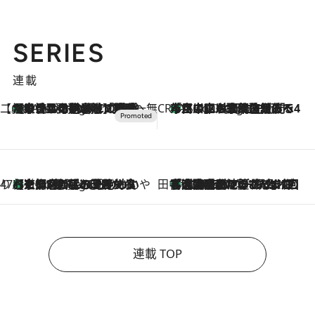
SERIES
連載
【CREA×星野リゾート】唯一無二。癒しと発見が待つ場所へ
【トンボの足水浴】ヒノキの香りに包まれて涼感マックス！約13℃の湧水かけ流しを避暑地「星野温泉 トンボの湯」で体験
5 Hours Ago
CREA'S CHOICE
「立川にも歌舞伎があるんだよ」 片岡仁左衛門・市川中車ら豪華座組みで4年目の立川立飛歌舞伎へ
7 Hours Ago
47都道府県の手みやげ ひんやりスイーツで夏を満喫
【京都府】この夏絶対食べたい 冷やしておいしいおやつ3選 ひと口目から心を掴む新緑のテリーヌ
7 Hours Ago
田中稲の勝手に再ブーム
「湘南乃風に憧れて」観客大盛上がりの“タオル回し”に、ラッパー顔負けの高速歌唱まで…さだまさし（74）のアグレッシブすぎる現在地
2026.8.7
連載 TOP