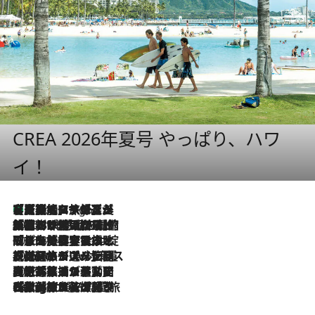
CREA 2026年夏号 やっぱり、ハワ
イ！
【厳選旅コスメ】「多機能アイテムがメイン！」旅好き美容エディターが選んだ夏旅ベストコスメを発表【Mサイズジップ】
7 Hours Ago
2026.8.6
「荷物が増えるほど旅ストレスは増す」美容ジャーナリストがたどり着いた最終結論。“化粧品を劇的に減らす”感動の凝縮美容とは
2026.8.6
「旅先には金髪ウィッグを持参」日本と同じメイクでは損してる!? 美容ジャーナリストが提案する“掟破りの旅美容”とは
2026.8.6
【厳選旅コスメ】「身軽さ＆UV対策重視！」ヘアアーティストshucoが選んだ夏旅ベストコスメを発表【Mサイズジップ】
2026.8.5
【厳選旅コスメ】国内をあちこち移動する河井菜摘が選んだ夏旅ベストコスメ発表！「リラックスアイテムはマスト」【Mサイズジップ】
2026.8.4
【厳選旅コスメ】「紫外線＆乾燥対策しながらメイク感も！」ヘア＆メイクGeorgeが選んだ夏旅ベストコスメを発表！【Mサイズジップ】