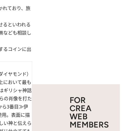
かれており、旅
せるといわれる
無なども相談し
するコインに出
ダイヤモンド）
史上において最も
はギリシャ神話
FOR
らの肖像を打た
CREA
から3番目≫伊
WEB
使用。表面に描
MEMBERS
しい神と伝えら