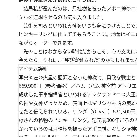
伊藤美佐季さんが選んだコインは…
結局私が選んだのは、月桂樹を被ったアポロ神のコ
立ちを連想させるのも気に入りました。
芸術を司るといわれる神をいつも身につけることで
ピンキーリングに仕立ててもらうことに。地金はイエ
ながらオーダーできます。
先のことはわからない時代だからこそ、心の支えに
会えたら、それは、“呼び寄せられた”のかもしれませ
アイテム詳細
写真≪左≫火星の語源となった神様で、勇敢な戦士とし
669,900円（参考価格）／ハム（ハム 神宮前 ア
成功した軍事指揮官といわれるアレクサンドロス大王
の神や女神だったため、表面上はギリシャ神話の英雄
せたと伝えられている。リング（YG×SIL）621,5
藤さんの私物のピンキーリング。紀元前300年ごろ
かれているのは月桂樹を被ったアポロ神。ギリシャ神