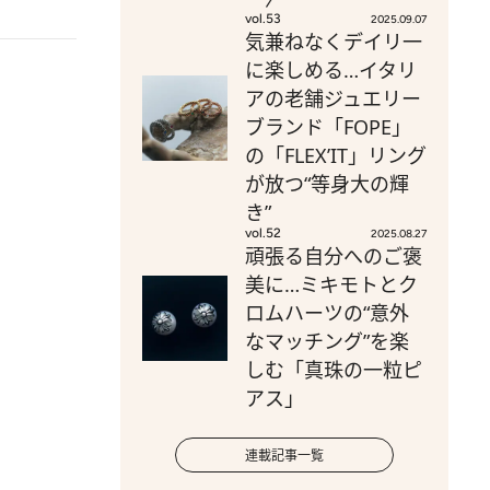
vol.53
2025.09.07
気兼ねなくデイリ一
に楽しめる…イタリ
アの老舗ジュエリー
ブランド「FOPE」
の「FLEX’IT」リング
が放つ“等身大の輝
き”
vol.52
2025.08.27
頑張る自分へのご褒
美に…ミキモトとク
ロムハーツの“意外
なマッチング”を楽
しむ「真珠の一粒ピ
アス」
連載記事一覧