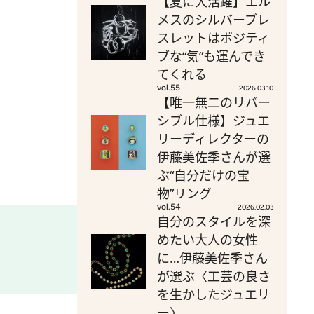
【夏に大活躍】エル
メスのシルバーブレ
スレットはポジティ
ブな“気”も運んでき
てくれる
vol.55
2026.03.10
【唯一無二のリバー
シブル仕様】ジュエ
リーディレクターの
伊藤美佐季さんが選
ぶ“自分だけの宝
物”リング
vol.54
2026.02.03
自分のスタイルを深
めたい大人の女性
に…伊藤美佐季さん
が選ぶ〈工芸の良さ
を生かしたジュエリ
ー〉