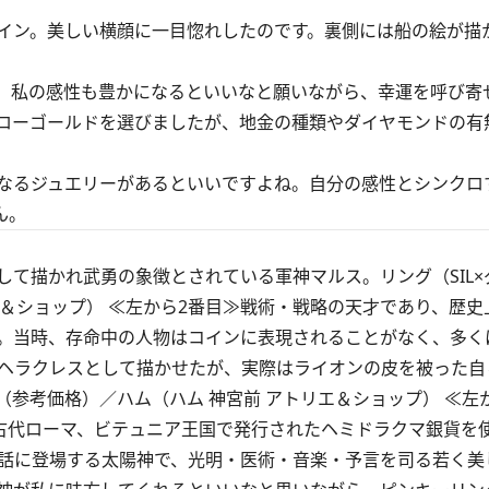
イン。美しい横顔に一目惚れしたのです。裏側には船の絵が描
、私の感性も豊かになるといいなと願いながら、幸運を呼び寄
ローゴールドを選びましたが、地金の種類やダイヤモンドの有
なるジュエリーがあるといいですよね。自分の感性とシンクロ
ん。
て描かれ武勇の象徴とされている軍神マルス。リング（SIL×
トリエ＆ショップ） ≪左から2番目≫戦術・戦略の天才であり、歴
。当時、存命中の人物はコインに表現されることがなく、多く
ヘラクレスとして描かせたが、実際はライオンの皮を被った自
00円（参考価格）／ハム（ハム 神宮前 アトリエ＆ショップ） ≪左
の古代ローマ、ビテュニア王国で発行されたヘミドラクマ銀貨を
話に登場する太陽神で、光明・医術・音楽・予言を司る若く美