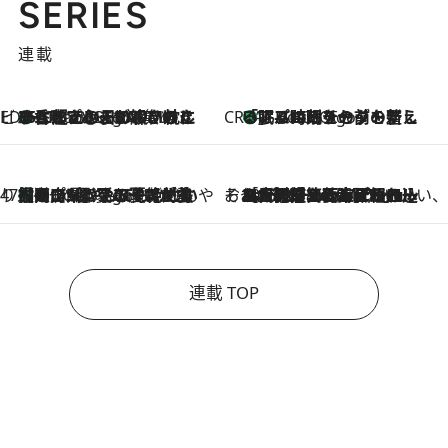
SERIES
連載
ビューティいいもの集め EDITORS' BEST
35℃超えの日の夜、枕にひと吹き！ BAUMのルームスプレーが、ひのきの香りで心まで解きほぐす
4 Hours Ago
CREA'S CHOICE
「眠る時刻をセットする」——眠りの前を整える、バルミューダの新しいアプローチ
4 Hours Ago
47都道府県の手みやげ ひんやりスイーツで夏を満喫
【岡山県】この夏絶対食べたい 冷やしておいしいおやつ3選 フルーツが主役のプリンやアイスが勢揃い
4 Hours Ago
そおだよおこの関西おいしい、おやつ紀行
2026.8.9
［大阪府箕面市］一皿一皿目の前で仕上げられる、料理を巧みに組み込んだアシェットデセールコース「ミチル アシェット デセール（Michiru assiette dessert）」
連載 TOP