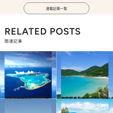
連載記事一覧
RELATED POSTS
関連記事
2014.4.19
フィジーとタヒチの合間に位置する最強の楽園、クック諸島へ
旅＆お出かけ
2014.5.3
マレー半島の東の海に浮かぶジャングルに覆われた秘密の島
旅＆お出かけ