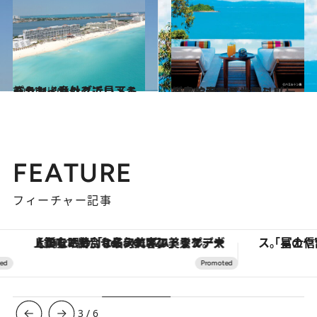
2014.4.26
パラセイリングで見下ろそう！ 意外と近いメキシカン・カリブ
旅＆お出かけ
2014.3.20
グレート・バリア・リーフに位置する大型リゾートアイランド、ハミルトン島
旅＆お出かけ
FEATURE
フィーチャー記事
【銀座で出合う最旬美容】美髪ケアや上質な眠り…セルフケアのアップデートから、特別な名入れギフトまで。大人のための「ReFa GINZA」クルーズ
3
/
6