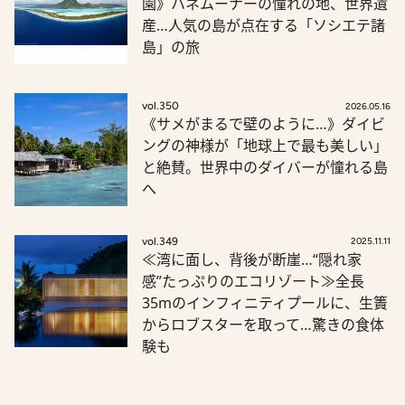
園》ハネムーナーの憧れの地、世界遺
産…人気の島が点在する「ソシエテ諸
島」の旅
vol.350
2026.05.16
《サメがまるで壁のように…》ダイビ
ングの神様が「地球上で最も美しい」
と絶賛。世界中のダイバーが憧れる島
へ
vol.349
2025.11.11
≪湾に面し、背後が断崖…“隠れ家
感”たっぷりのエコリゾート≫全長
35mのインフィニティプールに、生簀
からロブスターを取って…驚きの食体
験も