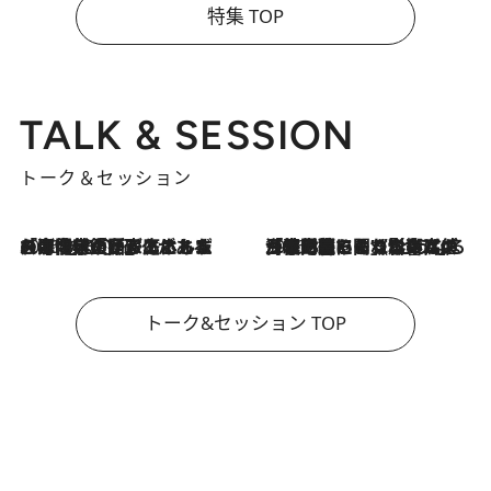
特集 TOP
TALK & SESSION
トーク＆セッション
2026.8.3
「今後値上げがあるとすれば…」「リスクがあるのは今年の冬」エネルギー専門家が語る、ホルムズ海峡封鎖が家庭にもたらす“ある心配”
2026.8.3
「住宅建てられない…」「サーチャージ料の高値が続いている」ホルムズ海峡封鎖による影響はいつまで続く？《エネルギー専門家に聞く“どうなる日本の暮らし”》
トーク&セッション TOP