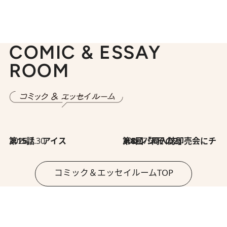
COMIC & ESSAY
ROOM
2026.7.30
第15話 アイス
2026.7.30
第8回「同人誌即売会にチャレンジ その2」
コミック＆エッセイルームTOP