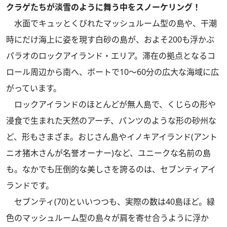
クラゲたちが淡雪のように舞う中をスノーケリング！
水面でキュッとくびれたマッシュルーム型の島や、干潮
時にだけ海上に姿を現す白砂の島が、およそ200も浮かぶ
パラオのロックアイランド・エリア。滞在の拠点となるコ
ロール周辺から南へ、ボートで10～60分の広大な海域に広
がっています。
ロックアイランドのほとんどが無人島で、くじらの形や
浸食で生まれた天然のアーチ、パンツのような形の砂州な
ど、形もさまざま。おじさん島やイノキアイランド(アント
ニオ猪木さんが名誉オーナー)など、ユニークな名前の島
も。なかでも圧倒的な美しさを誇るのは、セブンティアイ
ランドです。
セブンティ(70)といいつつも、実際の数は40島ほど。緑
色のマッシュルーム型の島々が肩を寄せ合うように浮か