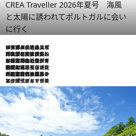
CREA Traveller 2026年夏号 海風
と太陽に誘われてポルトガルに会い
に行く
2026.8.8
リスボンの絶品スイーツ「パステル・デ・ナタ」とは？ポルトガル伝統の奥深い世界へ
2026.7.27
「私の祖国はポルトガル語です」国民的詩人フェルナンド・ペソアと、彼が愛した文学の街を歩く
2026.7.26
ポルトガル近海が育む極上の海の幸。キリリと冷えた白ワインと愉しむ、シーフード専門店の贅沢
2026.7.22
伝統の味をモダンに昇華。高感度な地元客が集う、リスボンの最旬ガストロノミー
2026.7.21
大航海時代の栄華から、震災、独裁、そして革命へ。ポルトガル・首都リスボンの石畳に刻まれた「歴史の光と影」
2026.7.13
エッセイ・ヤマザキマリ「慎ましくも美しき国 ポルトガル」