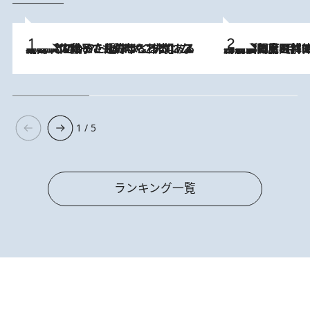
2026.8.5
【阿川佐和子さんの年とる力】なぜ70代で始めた趣味は“こんなに楽しい”のか？ ピアノ、俳句…スランプに陥っても続けられる“ある秘訣”とは
2026.8.8
「最後に見られてよかった」上野動物園の東園パンダ舎が解体前に特別公開。8月16日まで延長されたパネル展と共に辿る“半世紀”のパンダ飼育《解体工事の図面あり》
1 / 5
ランキング一覧