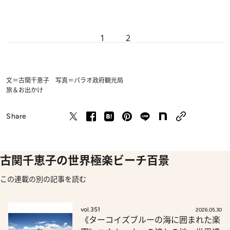
1
2
文＝古関千恵子 写真＝パラオ政府観光局
旅＆お出かけ
Share
古関千恵子の世界極楽ビーチ百景
この連載の別の記事を読む
vol.351
2026.05.30
《ターコイズブルーの海に囲まれた楽