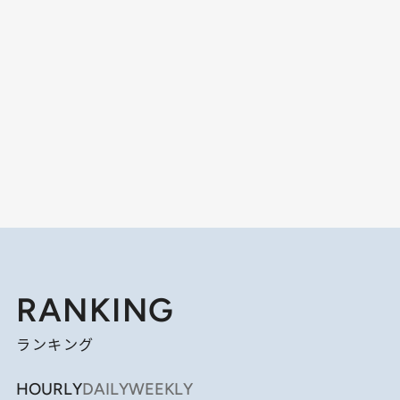
RANKING
ランキング
HOURLY
DAILY
WEEKLY