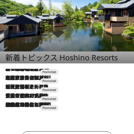
新着トピックス Hoshino Resorts
2026.8.7
【トンボの足水浴】ヒノキの香りに包まれて涼感マックス！約13℃の湧水かけ流しを避暑地「星野温泉 トンボの湯」で体験
2026.7.31
【ホテル帰省】という選択肢をOMOが提案。家族とほどよい距離を保つには「昼は実家、夜は気兼ねなくホテルで！」
2026.7.24
【夏限定ディナーコース】旬を迎える稚鮎や花ズッキーニなどをイタリア・トスカーナの郷土料理の手法で満喫！
2026.7.17
「土佐和ハーブかき氷」がOMO7高知に登場！生姜、山椒、大葉など目にも舌にも涼を呼ぶ郷土の味
2026.7.10
NEW OPEN！【界 草津】名湯の地に誕生。趣の異なる2種の温泉と上州ならではの会席・蕎麦割烹など美食を味わう究極の癒やし旅