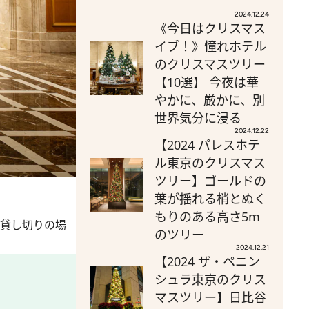
2024.12.24
《今日はクリスマス
イブ！》憧れホテル
のクリスマスツリー
【10選】 今夜は華
やかに、厳かに、別
世界気分に浸る
2024.12.22
【2024 パレスホテ
ル東京のクリスマス
ツリー】ゴールドの
葉が揺れる梢とぬく
。
もりのある高さ5m
貸し切りの場
のツリー
2024.12.21
【2024 ザ・ペニン
シュラ東京のクリス
マスツリー】日比谷