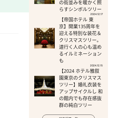
の街並みを暖かく照
らすシンボルツリー
2024.12.17
【帝国ホテル 東
京】開業135周年を
迎える特別な装花＆
クリスマスツリー。
道行く人の心も温め
るイルミネーション
も
2024.12.15
【2024 ホテル雅叙
園東京のクリスマス
ツリー】婚礼衣装を
アップサイクルし 和
の館内でも存在感抜
群の純白ツリー