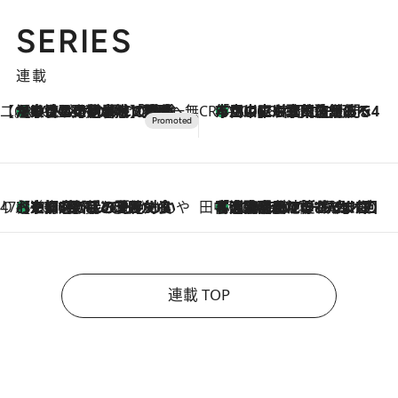
SERIES
連載
【CREA×星野リゾート】唯一無二。癒しと発見が待つ場所へ
【トンボの足水浴】ヒノキの香りに包まれて涼感マックス！約13℃の湧水かけ流しを避暑地「星野温泉 トンボの湯」で体験
2026.8.7
CREA'S CHOICE
「立川にも歌舞伎があるんだよ」 片岡仁左衛門・市川中車ら豪華座組みで4年目の立川立飛歌舞伎へ
2026.8.7
47都道府県の手みやげ ひんやりスイーツで夏を満喫
【京都府】この夏絶対食べたい 冷やしておいしいおやつ3選 ひと口目から心を掴む新緑のテリーヌ
2026.8.7
田中稲の勝手に再ブーム
「湘南乃風に憧れて」観客大盛上がりの“タオル回し”に、ラッパー顔負けの高速歌唱まで…さだまさし（74）のアグレッシブすぎる現在地
2026.8.7
連載 TOP