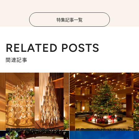
特集記事一覧
RELATED POSTS
関連記事
2024.12.14
【2024 東京エディション虎ノ門＆東京エディション銀座】永遠に愛される隈研吾デザインのクリスマスツリー
旅＆お出かけ
2024.12.10
【2024 オークラ東京のクリスマスツリー】ロビーに登場した4.5ⅿの生モミの木 細部のこだわりにホテルらしさが
旅＆お出かけ