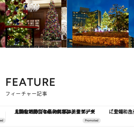
2024.12.11
【2024ザ・リッツ・カールトン大阪のクリスマスツリー】毎年リピーターが訪れるクリスマスの名所
旅＆お出かけ
2024.12.12
【2024 ホテルニューオータニ（東京）のクリスマスツリー】開業60周年！ 圧倒的な規模で光に包まれる聖夜
旅＆お出かけ
FEATURE
フィーチャー記事
「土佐和ハーブかき氷」がOMO7高知に登場！生姜、山椒、大葉など目にも舌にも涼を呼ぶ郷土の味
【夏限定ディナーコース】旬を迎