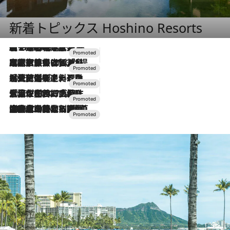
新着トピックス Hoshino Resorts
【トンボの足水浴】ヒノキの香りに包まれて涼感マックス！約13℃の湧水かけ流しを避暑地「星野温泉 トンボの湯」で体験
2026.8.7
2026.7.31
【ホテル帰省】という選択肢をOMOが提案。家族とほどよい距離を保つには「昼は実家、夜は気兼ねなくホテルで！」
2026.7.24
【夏限定ディナーコース】旬を迎える稚鮎や花ズッキーニなどをイタリア・トスカーナの郷土料理の手法で満喫！
2026.7.17
「土佐和ハーブかき氷」がOMO7高知に登場！生姜、山椒、大葉など目にも舌にも涼を呼ぶ郷土の味
2026.7.10
NEW OPEN！【界 草津】名湯の地に誕生。趣の異なる2種の温泉と上州ならではの会席・蕎麦割烹など美食を味わう究極の癒やし旅