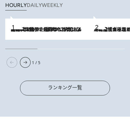
HOURLY
DAILY
WEEKLY
2026.8.5
【阿川佐和子さんの年とる力】なぜ70代で始めた趣味は“こんなに楽しい”のか？ ピアノ、俳句…スランプに陥っても続けられる“ある秘訣”とは
2026.8.5
下町風情あふれる台北屈指の人気エリア・大稲埕でセンスのいい台湾土産《ヴィン
1 / 5
ランキング一覧