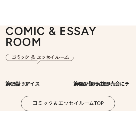
COMIC & ESSAY
ROOM
2026.7.30
第15話 アイス
2026.7.30
第8回「同人誌即売会にチャレンジ その2」
コミック＆エッセイルームTOP