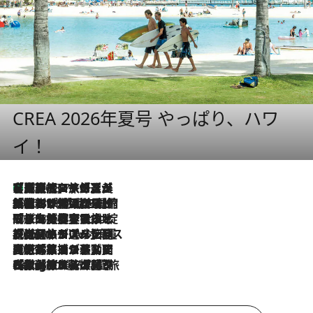
CREA 2026年夏号 やっぱり、ハワ
イ！
【厳選旅コスメ】「多機能アイテムがメイン！」旅好き美容エディターが選んだ夏旅ベストコスメを発表【Mサイズジップ】
2026.8.7
2026.8.6
「荷物が増えるほど旅ストレスは増す」美容ジャーナリストがたどり着いた最終結論。“化粧品を劇的に減らす”感動の凝縮美容とは
2026.8.6
「旅先には金髪ウィッグを持参」日本と同じメイクでは損してる!? 美容ジャーナリストが提案する“掟破りの旅美容”とは
2026.8.6
【厳選旅コスメ】「身軽さ＆UV対策重視！」ヘアアーティストshucoが選んだ夏旅ベストコスメを発表【Mサイズジップ】
2026.8.5
【厳選旅コスメ】国内をあちこち移動する河井菜摘が選んだ夏旅ベストコスメ発表！「リラックスアイテムはマスト」【Mサイズジップ】
2026.8.4
【厳選旅コスメ】「紫外線＆乾燥対策しながらメイク感も！」ヘア＆メイクGeorgeが選んだ夏旅ベストコスメを発表！【Mサイズジップ】