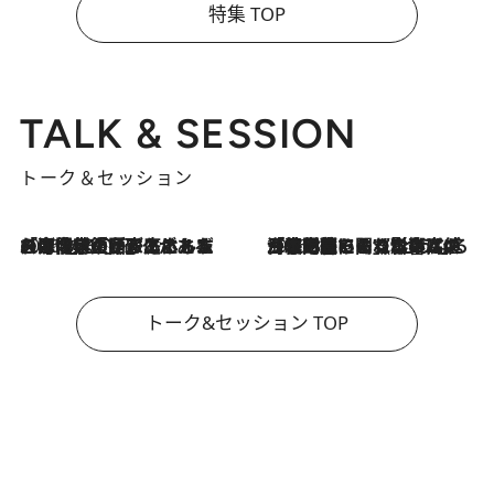
特集 TOP
TALK & SESSION
トーク＆セッション
2026.8.3
「今後値上げがあるとすれば…」「リスクがあるのは今年の冬」エネルギー専門家が語る、ホルムズ海峡封鎖が家庭にもたらす“ある心配”
2026.8.3
「住宅建てられない…」「サーチャージ料の高値が続いている」ホルムズ海峡封鎖による影響はいつまで続く？《エネルギー専門家に聞く“どうなる日本の暮らし”》
トーク&セッション TOP