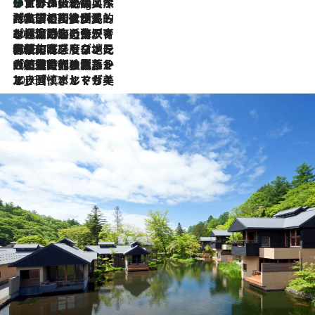
リスボンの絶品スイーツ「パステル・デ・ナタ」とは？ポルトガル伝統の奥深い世界へ
11 Hours Ago
2026.7.27
「私の祖国はポルトガル語です」国民的詩人フェルナンド・ペソアと、彼が愛した文学の街を歩く
2026.7.26
ポルトガル近海が育む極上の海の幸。キリリと冷えた白ワインと愉しむ、シーフード専門店の贅沢
2026.7.22
伝統の味をモダンに昇華。高感度な地元客が集う、リスボンの最旬ガストロノミー
2026.7.21
大航海時代の栄華から、震災、独裁、そして革命へ。ポルトガル・首都リスボンの石畳に刻まれた「歴史の光と影」
2026.7.13
エッセイ・ヤマザキマリ「慎ましくも美しき国 ポルトガル」