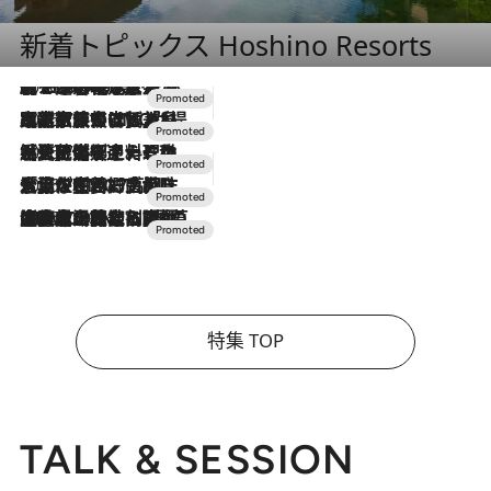
新着トピックス Hoshino Resorts
2026.8.7
【トンボの足水浴】ヒノキの香りに包まれて涼感マックス！約13℃の湧水かけ流しを避暑地「星野温泉 トンボの湯」で体験
2026.7.31
【ホテル帰省】という選択肢をOMOが提案。家族とほどよい距離を保つには「昼は実家、夜は気兼ねなくホテルで！」
2026.7.24
【夏限定ディナーコース】旬を迎える稚鮎や花ズッキーニなどをイタリア・トスカーナの郷土料理の手法で満喫！
2026.7.17
「土佐和ハーブかき氷」がOMO7高知に登場！生姜、山椒、大葉など目にも舌にも涼を呼ぶ郷土の味
2026.7.10
NEW OPEN！【界 草津】名湯の地に誕生。趣の異なる2種の温泉と上州ならではの会席・蕎麦割烹など美食を味わう究極の癒やし旅
特集 TOP
TALK & SESSION