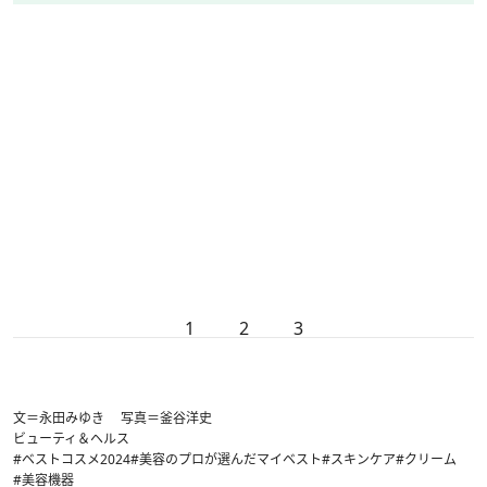
1
2
3
文＝永田みゆき 写真＝釜谷洋史
ビューティ＆ヘルス
#ベストコスメ2024
#美容のプロが選んだマイベスト
#スキンケア
#クリーム
#美容機器