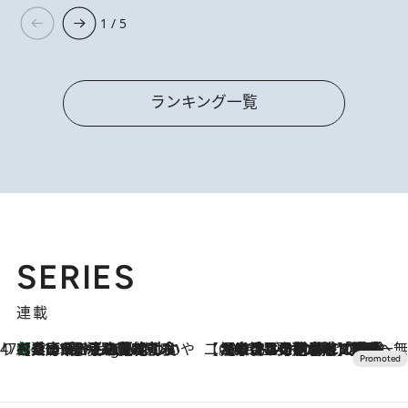
1 / 5
ランキング一覧
SERIES
連載
47都道府県の手みやげ ひんやりスイーツで夏を満喫
【兵庫県】この夏絶対食べたい 冷やしておいしいおやつ3選 淡路島の恵みをジェラートに集約
11 Hours Ago
【CREA×星野リゾート】唯一無二。癒しと発見が待つ場所へ
2026.8.7
【トンボの足水浴】ヒノキの香りに包まれて涼感マックス！約13℃の湧水かけ流しを避暑地「星野温泉 トンボの湯」で体験