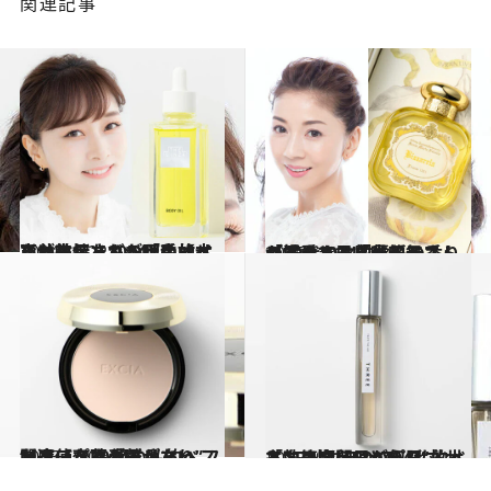
関連記事
2024.12.22
石井美保さんが「手放せない」ザ・ギンザのオイルが支持される理由【本当は教えたくない私的ベストコスメ2024】
ビューティ＆ヘルス
2025.1.6
「20代から柑橘系の香りが好き」君島十和子さんが溺愛する「唯一無二」の香りとは【私的ベストコスメ2024】
ビューティ＆ヘルス
2025.1.10
“1度使うと必ずハマり、間違いなく手離せない”フェイスパウダーがあった！【齋藤 薫の私的ベストコスメ2024】
ビューティ＆ヘルス
2025.1.9
「執筆期間は、パソコンと向き合う日が何日も…」忙しいときの“救世主”フレグランス【私的ベストコスメ2024】
ビューティ＆ヘルス