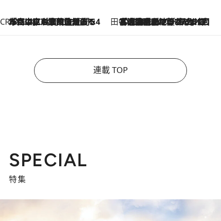
CREA'S CHOICE
2026.8.7
「立川にも歌舞伎があるんだよ」 片岡仁左衛門・市川中車ら豪華座組みで4年目の立川立飛歌舞伎へ
田中稲の勝手に再ブーム
2026.8.7
「湘南乃風に憧れて」観客大盛上がりの“タオル回し”に、ラッパー顔負けの高速歌唱まで…さだまさし（74）のアグレッシブすぎる現在地
連載 TOP
SPECIAL
特集