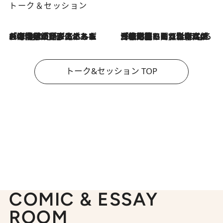
トーク＆セッション
2026.8.3
「今後値上げがあるとすれば…」「リスクがあるのは今年の冬」エネルギー専門家が語る、ホルムズ海峡封鎖が家庭にもたらす“ある心配”
2026.8.3
「住宅建てられない…」「サーチャージ料の高値が続いている」ホルムズ海峡封鎖による影響はいつまで続く？《エネルギー専門家に聞く“どうなる日本の暮らし”》
トーク&セッション TOP
COMIC & ESSAY
ROOM