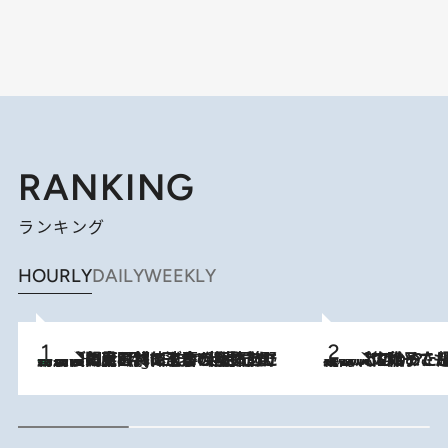
RANKING
ランキング
HOURLY
DAILY
WEEKLY
「最後に見られてよかった」上野動物園の東園パンダ舎が解体前に特別公開。8月16日まで延長されたパネル展と共に辿る“半世紀”のパンダ飼育《解体工事の図面あり》
11 Hours Ago
2026.8.5
【阿川佐和子さんの年とる力】なぜ70代で始めた趣味は“こんなに楽しい”のか？ ピアノ、俳句…スランプに陥っても続けられる“ある秘訣”とは