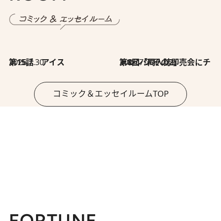
2026.7.30
第15話 アイス
2026.7.30
第8回「同人誌即売会にチャレンジ その2」
コミック＆エッセイルームTOP
FORTUNE