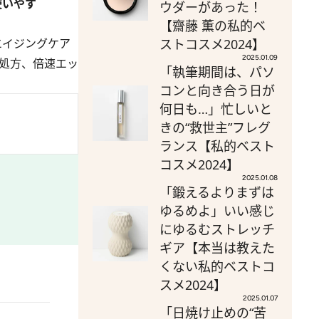
使いやす
ウダーがあった！
【齋藤 薫の私的ベ
エイジングケア
ストコスメ2024】
2025.01.09
処方、倍速エッ
「執筆期間は、パソ
コンと向き合う日が
何日も…」忙しいと
きの“救世主”フレグ
ランス【私的ベスト
コスメ2024】
2025.01.08
「鍛えるよりまずは
ゆるめよ」いい感じ
にゆるむストレッチ
ギア【本当は教えた
くない私的ベストコ
スメ2024】
2025.01.07
「日焼け止めの“苦