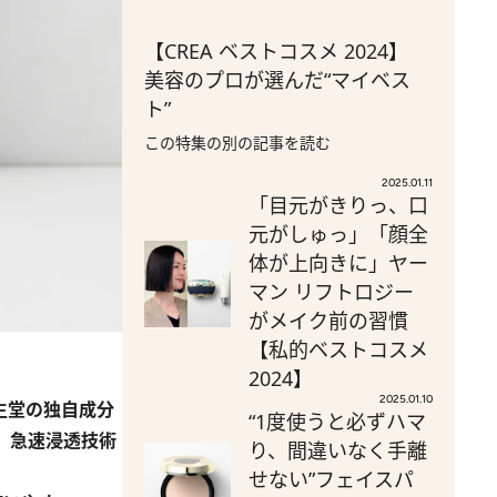
【CREA ベストコスメ 2024】
美容のプロが選んだ“マイベス
ト”
この特集の別の記事を読む
2025.01.11
「目元がきりっ、口
元がしゅっ」「顔全
体が上向きに」ヤー
マン リフトロジー
がメイク前の習慣
【私的ベストコスメ
2024】
2025.01.10
生堂の独自成分
“1度使うと必ずハマ
、急速浸透技術
り、間違いなく手離
せない”フェイスパ