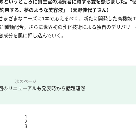
というところに資生堂の消費者に対する愛を感じました。“
肌を約束する、夢のような美容液」（天野佳代子さん）
まざまなニーズに1本で応えるべく、新たに開発した高機能
21種類配合。さらに世界初の乳化技術による独自のデリバリー
容成分を肌に押し込んでいく。
次のページ
回のリニューアルも発表時から話題騒然
1
2
3