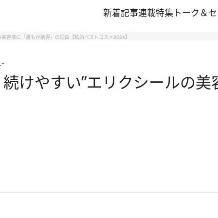
新着記事
連載
特集
トーク＆セ
の美容液に「誰もが納得」の理由【私的ベストコスメ2024】
”
、続けやすい”エリクシールの美
】