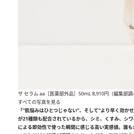
ザ セラム aa［医薬部外品］50ｍL 8,910円（編集
すべての写真を見る
「“肌悩みはひとつじゃない”、そして“より早く効か
が21種類も配合されているから、シミ、くすみ、シ
による即効性で使った瞬間に感じる高い実感値。誰も