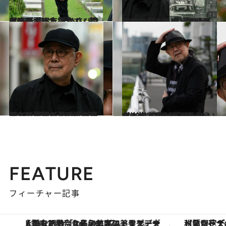
2024.11.16
【#5を読む】「ひさびさに来たよ、京平さん」筒美京平が眠る鎌倉で、松本隆が語ったこと
カルチャー
2023.11.28
【#4を読む】「『風街ろまん』ジャケットの路面電車はどこを走っているのか」松本隆の“種明かし”
カルチャー
2023.11.28
【#3を読む】1969年冬。松本隆が語る大瀧詠一に託した歌詞のこと「永島慎二の漫画が畳の上に転がってたんだ」
カルチャー
2023.7.16
【#2を読む】「アルバム3枚分くらいが、はっぴいえんどはちょうどよかった」松本隆と巡る青山、六本木…“聖地”巡礼
カルチャー
FEATURE
フィーチャー記事
【銀座で出合う最旬美容】美髪ケアや上質な眠り…セルフケアのアップデートから、特別な名入れギフトまで。大人のための「ReFa GINZA」クルーズ
【夏限定ディナーコース】旬を迎