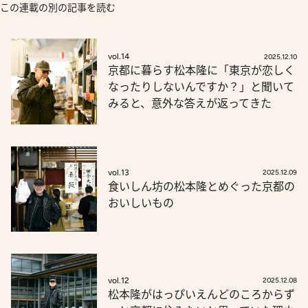
この連載の別の記事を読む
vol.14
2025.12.10
京都に暮らす松本隆に「東京が恋しく
なったりしないんですか？」と聞いて
みると、意外な答えが返ってきた
vol.13
2025.12.09
食いしん坊の松本隆とめぐった京都の
おいしいもの
vol.12
2025.12.08
松本隆がはっぴいえんどのころからず