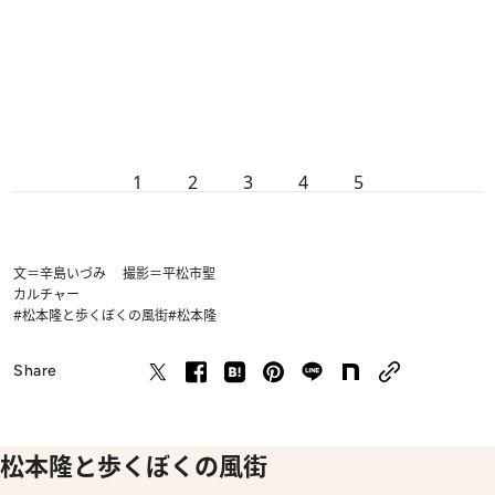
1
2
3
4
5
文＝辛島いづみ 撮影＝平松市聖
カルチャー
#松本隆と歩くぼくの風街
#松本隆
Share
松本隆と歩くぼくの風街