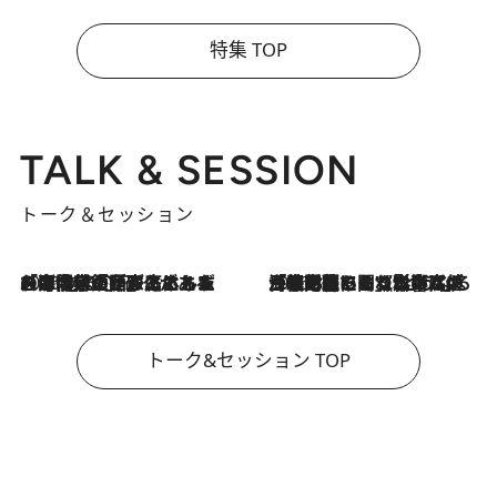
特集 TOP
TALK & SESSION
トーク＆セッション
2026.8.3
「今後値上げがあるとすれば…」「リスクがあるのは今年の冬」エネルギー専門家が語る、ホルムズ海峡封鎖が家庭にもたらす“ある心配”
2026.8.3
「住宅建てられない…」「サーチャージ料の高値が続いている」ホルムズ海峡封鎖による影響はいつまで続く？《エネルギー専門家に聞く“どうなる日本の暮らし”》
トーク&セッション TOP