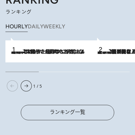
ランキング
HOURLY
DAILY
WEEKLY
2026.8.5
【阿川佐和子さんの年とる力】なぜ70代で始めた趣味は“こんなに楽しい”のか？ ピアノ、俳句…スランプに陥っても続けられる“ある秘訣”とは
2026.8.5
【なぜ吉沢亮は「気配を消せる」のか？】興行収入208億の『国宝』を経て挑むミュージカル『ディア・エヴァン・ハンセン』。トップ俳優が舞台上でさらけ出した“孤独”とは
1 / 5
ランキング一覧