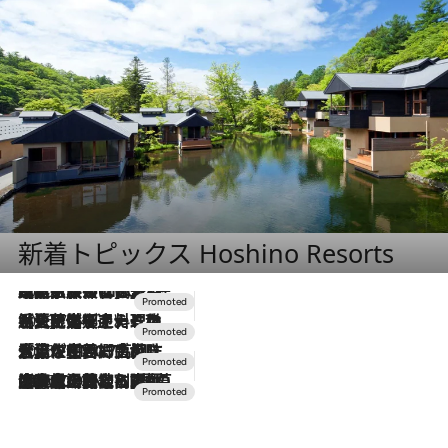
新着トピックス Hoshino Resorts
2026.7.31
【ホテル帰省】という選択肢をOMOが提案。家族とほどよい距離を保つには「昼は実家、夜は気兼ねなくホテルで！」
2026.7.24
【夏限定ディナーコース】旬を迎える稚鮎や花ズッキーニなどをイタリア・トスカーナの郷土料理の手法で満喫！
2026.7.17
「土佐和ハーブかき氷」がOMO7高知に登場！生姜、山椒、大葉など目にも舌にも涼を呼ぶ郷土の味
2026.7.10
NEW OPEN！【界 草津】名湯の地に誕生。趣の異なる2種の温泉と上州ならではの会席・蕎麦割烹など美食を味わう究極の癒やし旅