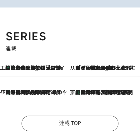
SERIES
連載
工藤まやのおもてなしハワイ
【ハワイ土産】ローカルの絶大な支持で復活！ 絶品の幻クッキー《元ファンの日本人女性が受け継いだ名店》
7 Hours Ago
ハワイ賢者 リサのお気に入りリスト
あの伝説の限定トートも！ リニューアルした「ディーン＆デルーカ ハワイ」で必須のお土産8選
7 Hours Ago
47都道府県の手みやげ ひんやりスイーツで夏を満喫
【三重県】この夏絶対食べたい 冷やしておいしいおやつ3選 お餅×アイスの新感覚スイーツ
7 Hours Ago
齋藤 薫 美容脳ルネサンス
「荷物が増えるほど旅ストレスは増す」美容ジャーナリストがたどり着いた最終結論。“化粧品を劇的に減らす”感動の凝縮美容とは
7 Hours Ago
連載 TOP