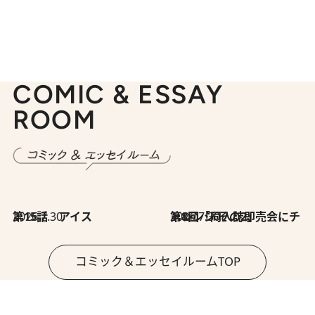
COMIC & ESSAY
ROOM
2026.7.30
第15話 アイス
2026.7.30
第8回「同人誌即売会にチャレンジ その2」
コミック＆エッセイルームTOP