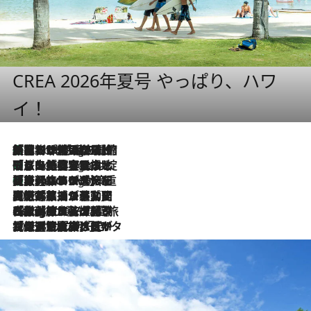
CREA 2026年夏号 やっぱり、ハワ
イ！
「荷物が増えるほど旅ストレスは増す」美容ジャーナリストがたどり着いた最終結論。“化粧品を劇的に減らす”感動の凝縮美容とは
6 Hours Ago
「旅先には金髪ウィッグを持参」日本と同じメイクでは損してる!? 美容ジャーナリストが提案する“掟破りの旅美容”とは
6 Hours Ago
【厳選旅コスメ】「身軽さ＆UV対策重視！」ヘアアーティストshucoが選んだ夏旅ベストコスメを発表【Mサイズジップ】
6 Hours Ago
2026.8.5
【厳選旅コスメ】国内をあちこち移動する河井菜摘が選んだ夏旅ベストコスメ発表！「リラックスアイテムはマスト」【Mサイズジップ】
2026.8.4
【厳選旅コスメ】「紫外線＆乾燥対策しながらメイク感も！」ヘア＆メイクGeorgeが選んだ夏旅ベストコスメを発表！【Mサイズジップ】
2026.8.3
【厳選旅コスメ】「保湿もタイパ重視！」“サウナ好き”タレント清水みさとが愛用する夏旅ベストコスメを発表！【Mサイズジップ】