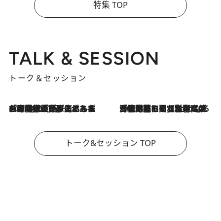
特集 TOP
TALK & SESSION
トーク＆セッション
2026.8.3
「今後値上げがあるとすれば…」「リスクがあるのは今年の冬」エネルギー専門家が語る、ホルムズ海峡封鎖が家庭にもたらす“ある心配”
2026.8.3
「住宅建てられない…」「サーチャージ料の高値が続いている」ホルムズ海峡封鎖による影響はいつまで続く？《エネルギー専門家に聞く“どうなる日本の暮らし”》
トーク&セッション TOP