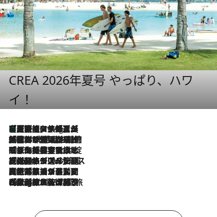
CREA 2026年夏号 やっぱり、ハワ
イ！
【厳選旅コスメ】「多機能アイテムがメイン！」旅好き美容エディターが選んだ夏旅ベストコスメを発表【Mサイズジップ】
11 Hours Ago
2026.8.6
「荷物が増えるほど旅ストレスは増す」美容ジャーナリストがたどり着いた最終結論。“化粧品を劇的に減らす”感動の凝縮美容とは
2026.8.6
「旅先には金髪ウィッグを持参」日本と同じメイクでは損してる!? 美容ジャーナリストが提案する“掟破りの旅美容”とは
2026.8.6
【厳選旅コスメ】「身軽さ＆UV対策重視！」ヘアアーティストshucoが選んだ夏旅ベストコスメを発表【Mサイズジップ】
2026.8.5
【厳選旅コスメ】国内をあちこち移動する河井菜摘が選んだ夏旅ベストコスメ発表！「リラックスアイテムはマスト」【Mサイズジップ】
2026.8.4
【厳選旅コスメ】「紫外線＆乾燥対策しながらメイク感も！」ヘア＆メイクGeorgeが選んだ夏旅ベストコスメを発表！【Mサイズジップ】