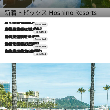
新着トピックス Hoshino Resorts
【トンボの足水浴】ヒノキの香りに包まれて涼感マックス！約13℃の湧水かけ流しを避暑地「星野温泉 トンボの湯」で体験
9 Hours Ago
2026.7.31
【ホテル帰省】という選択肢をOMOが提案。家族とほどよい距離を保つには「昼は実家、夜は気兼ねなくホテルで！」
2026.7.24
【夏限定ディナーコース】旬を迎える稚鮎や花ズッキーニなどをイタリア・トスカーナの郷土料理の手法で満喫！
2026.7.17
「土佐和ハーブかき氷」がOMO7高知に登場！生姜、山椒、大葉など目にも舌にも涼を呼ぶ郷土の味
2026.7.10
NEW OPEN！【界 草津】名湯の地に誕生。趣の異なる2種の温泉と上州ならではの会席・蕎麦割烹など美食を味わう究極の癒やし旅