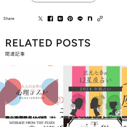
Share
RELATED POSTS
関連記事
2025.9.28
【心理テスト100本】で知る本当の自分 恋愛、仕事、人間関係…
占い
2023.12.16
【2024年の年間占い】“視える占い師”流光七奈の12星座占い
占い