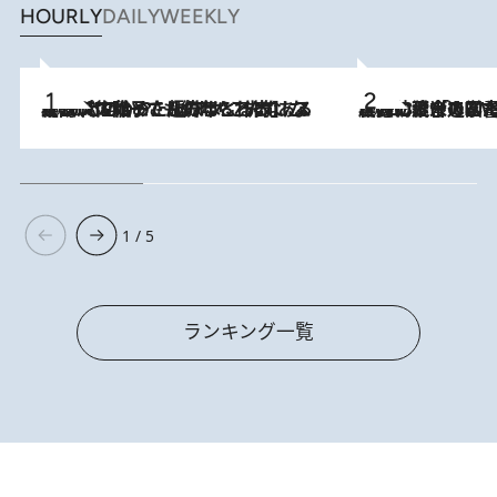
HOURLY
DAILY
WEEKLY
2026.8.5
【阿川佐和子さんの年とる力】なぜ70代で始めた趣味は“こんなに楽しい”のか？ ピアノ、俳句…スランプに陥っても続けられる“ある秘訣”とは
2026.8.3
慶應幼稚舎の図書室からテレビの世界に飛び込んだ阿川佐和子（72）、「N
1 / 5
ランキング一覧