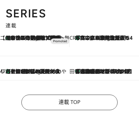
SERIES
連載
【CREA×星野リゾート】唯一無二。癒しと発見が待つ場所へ
【トンボの足水浴】ヒノキの香りに包まれて涼感マックス！約13℃の湧水かけ流しを避暑地「星野温泉 トンボの湯」で体験
9 Hours Ago
CREA'S CHOICE
「立川にも歌舞伎があるんだよ」 片岡仁左衛門・市川中車ら豪華座組みで4年目の立川立飛歌舞伎へ
11 Hours Ago
47都道府県の手みやげ ひんやりスイーツで夏を満喫
【京都府】この夏絶対食べたい 冷やしておいしいおやつ3選 ひと口目から心を掴む新緑のテリーヌ
11 Hours Ago
田中稲の勝手に再ブーム
「湘南乃風に憧れて」観客大盛上がりの“タオル回し”に、ラッパー顔負けの高速歌唱まで…さだまさし（74）のアグレッシブすぎる現在地
2026.8.7
連載 TOP