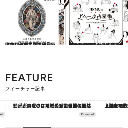
2026.7.31
【今月のあなたの運勢は？】心理占星学研究家 岡本翔子の星占い
占い
2024.6.15
【あなたの恋愛運は？】JINMUのアムール占星術 愛とエロスのジンムリズム
占い
FEATURE
フィーチャー記事
【銀座で出合う最旬美容】美髪ケアや上質な眠り…セルフケアのアップデートから、特別な名入れギフトまで。大人のための「ReFa GINZA」クルーズ
【夏限定ディナーコース】旬を迎