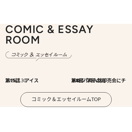
COMIC & ESSAY
ROOM
2026.7.30
第15話 アイス
2026.7.30
第8回「同人誌即売会にチャレンジ その2」
コミック＆エッセイルームTOP