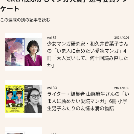
ケート
この連載の別の記事を読む
vol.31
2024.10.06
少女マンガ研究家・和久井香菜子さん
の「いま人に薦めたい愛読マンガ」4
冊「大人買いして、何十回読み直した
か」
vol.30
2024.10.05
ライター・編集者 山脇麻生さんの「い
ま人に薦めたい愛読マンガ」6冊 小学
生男子ふたりの友情未満の物語