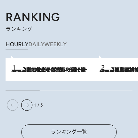
RANKING
ランキング
HOURLY
DAILY
WEEKLY
2026.8.3
《「文士の子ども被害者の会」発足！》阿川佐和子（72）が語る遠藤周作に北杜夫、劇作家・矢代静一の子どもたちの“文豪プライベート事件簿”
2026.8.8
「最後に見られてよかった」上野動物園の東園パンダ舎が解体前に特別公開。8月16日まで延長されたパネル展と共に辿る“半世紀”のパンダ飼育《解体工事の図面あり》
1 / 5
ランキング一覧