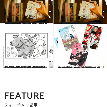
2024.9.6
【CREA夜ふかしマンガ大賞2024】《1位～5位》大賞に輝いたのは『じゃあ、あんたが作ってみろよ』
カルチャー
2024.9.6
【CREA夜ふかしマンガ大賞2024】《6位～10位》あの話題作も入賞。“普通”が苦手なふたりの友情に涙！
カルチャー
2024.9.6
2024年秋に読みたい「動物」マンガ18選 犬猫から“謎の生物”まで、疲れた心を満たしてくれる「いきもの」が集合！
カルチャー
2024.9.6
“じれキュンラブ”から人生を問い直す注目作まで！ ブックライブ書店員すず木さんの【電子マンガ】ベスト3！
カルチャー
FEATURE
フィーチャー記事