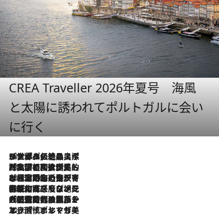
CREA Traveller 2026年夏号 海風
と太陽に誘われてポルトガルに会い
に行く
2026.8.8
リスボンの絶品スイーツ「パステル・デ・ナタ」とは？ポルトガル伝統の奥深い世界へ
2026.7.27
「私の祖国はポルトガル語です」国民的詩人フェルナンド・ペソアと、彼が愛した文学の街を歩く
2026.7.26
ポルトガル近海が育む極上の海の幸。キリリと冷えた白ワインと愉しむ、シーフード専門店の贅沢
2026.7.22
伝統の味をモダンに昇華。高感度な地元客が集う、リスボンの最旬ガストロノミー
2026.7.21
大航海時代の栄華から、震災、独裁、そして革命へ。ポルトガル・首都リスボンの石畳に刻まれた「歴史の光と影」
2026.7.13
エッセイ・ヤマザキマリ「慎ましくも美しき国 ポルトガル」