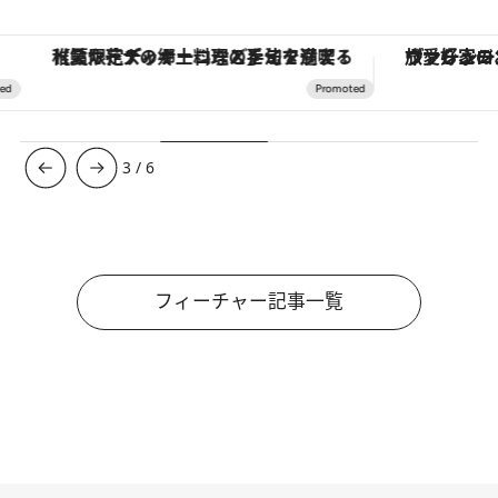
【夏限定ディナーコース】旬を迎える稚鮎や花ズッキーニなどをイタリア・トスカーナの郷土料理の手法で満喫！
ヴァシュロン・コンスタンタン
3
/
6
フィーチャー記事一覧