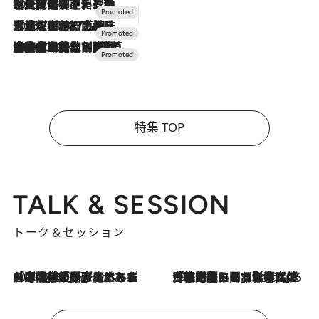
2026.7.24
【夏限定ディナーコース】旬を迎える稚鮎や花ズッキーニなどをイタリア・トスカーナの郷土料理の手法で満喫！
2026.7.17
「土佐和ハーブかき氷」がOMO7高知に登場！生姜、山椒、大葉など目にも舌にも涼を呼ぶ郷土の味
2026.7.10
NEW OPEN！【界 草津】名湯の地に誕生。趣の異なる2種の温泉と上州ならではの会席・蕎麦割烹など美食を味わう究極の癒やし旅
特集 TOP
TALK & SESSION
トーク＆セッション
2026.8.3
「今後値上げがあるとすれば…」「リスクがあるのは今年の冬」エネルギー専門家が語る、ホルムズ海峡封鎖が家庭にもたらす“ある心配”
2026.8.3
「住宅建てられない…」「サーチャージ料の高値が続いている」ホルムズ海峡封鎖による影響はいつまで続く？《エネルギー専門家に聞く“どうなる日本の暮らし”》