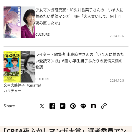
少女マンガ研究家・和久井香菜子さんの「いま人に
薦めたい愛読マンガ」4冊「大人買いして、何十回
読み直したか」
CULTURE
2024.10.6
ライター・編集者 山脇麻生さんの「いま人に薦めた
い愛読マンガ」6冊 小学生男子ふたりの友情未満の
物語
CULTURE
2024.10.5
文＝大嶋律子（Giraffe）
カルチャー
Share
「CREA夜ふかしマンガ大賞」選考委員アン