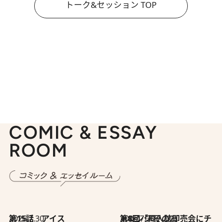
トーク&セッション TOP
COMIC & ESSAY
ROOM
2026.7.30
第15話 アイス
2026.7.30
第8回「同人誌即売会にチャレンジ その2」