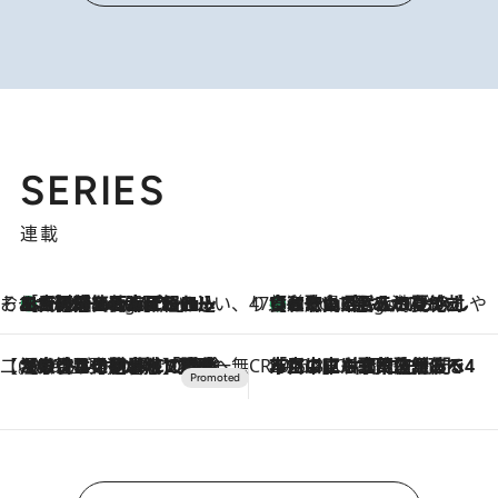
SERIES
連載
そおだよおこの関西おいしい、おやつ紀行
［大阪府箕面市］一皿一皿目の前で仕上げられる、料理を巧みに組み込んだアシェットデセールコース「ミチル アシェット デセール（Michiru assiette dessert）」
4 Hours Ago
47都道府県の手みやげ ひんやりスイーツで夏を満喫
【和歌山県】この夏絶対食べたい 冷やしておいしいおやつ3選 みかんがごろっと丸ごと入ったジュレ
4 Hours Ago
【CREA×星野リゾート】唯一無二。癒しと発見が待つ場所へ
2026.8.7
【トンボの足水浴】ヒノキの香りに包まれて涼感マックス！約13℃の湧水かけ流しを避暑地「星野温泉 トンボの湯」で体験
CREA'S CHOICE
2026.8.7
「立川にも歌舞伎があるんだよ」 片岡仁左衛門・市川中車ら豪華座組みで4年目の立川立飛歌舞伎へ