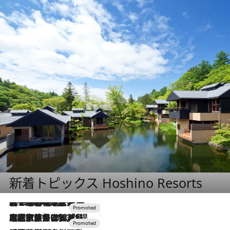
新着トピックス Hoshino Resorts
2026.8.7
【トンボの足水浴】ヒノキの香りに包まれて涼感マックス！約13℃の湧水かけ流しを避暑地「星野温泉 トンボの湯」で体験
2026.7.31
【ホテル帰省】という選択肢をOMOが提案。家族とほどよい距離を保つには「昼は実家、夜は気兼ねなくホテルで！」