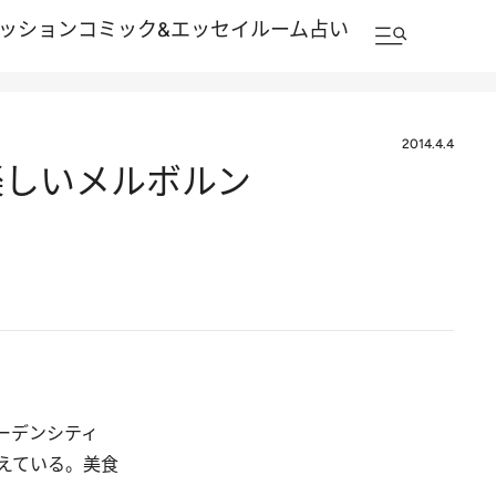
ッション
コミック&エッセイルーム
占い
2014.4.4
楽しいメルボルン
ーデンシティ
えている。美食