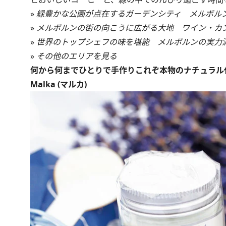
»
緑豊かな公園が点在するガーデンシティ メルボル
»
メルボルンの街の向こうに広がる大地 ワイン・カ
»
世界のトップシェフの味を堪能 メルボルンの実力
»
その他のエリアを見る
何から何までひとりで手作りこれぞ本物のナチュラル
Malka (マルカ)