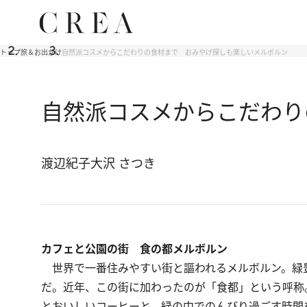
トップ
旅＆お出かけ
自然派コスメからこだわりの食材まで おみやげ探しも楽しいメルボルン
自然派コスメからこだわり
渡辺紀子
大沢 さつき
カフェと公園の街 食の都メルボルン
世界で一番住みやすい街と謳われるメルボルン。緑
だ。近年、この街に加わったのが「食都」という呼称
とおいしいコーヒーと、緑の中でのんびり過ごす時間