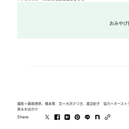
おみやげ
撮影＝鍋島徳恭、橋本篤 文＝大沢さつき、渡辺紀子 協力＝オースト
旅＆お出かけ
Share