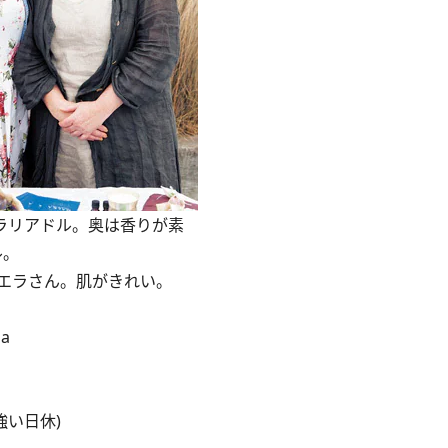
トラリアドル。奥は香りが素
ル。
エラさん。肌がきれい。
ia
強い日休)