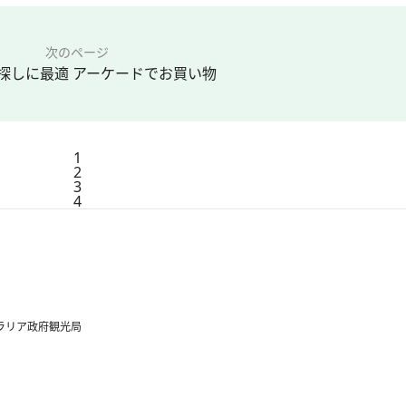
次のページ
探しに最適 アーケードでお買い物
1
2
3
4
ラリア政府観光局