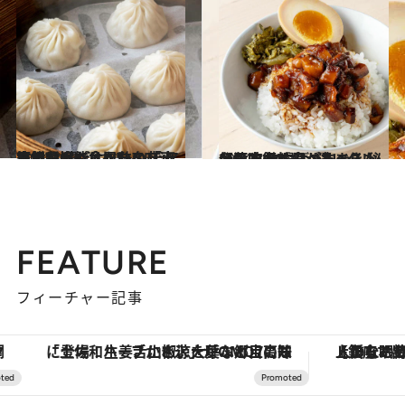
2024.3.7
本場台湾で食べたい「小籠包」6選 溢れ出る肉汁と餡を堪能したい名店 アワビ、ガパオ風味の「変わり種」も
旅＆お出かけ
2024.3.20
台湾で必ず食べるべき【魯肉飯4選】 濃いタレと豚肉の甘みがたまらない！ 名物おばあちゃん秘伝の味も
旅＆お出かけ
FEATURE
フィーチャー記事
「土佐和ハーブかき氷」がOMO7高知に登場！生姜、山椒、大葉など目にも舌にも涼を呼ぶ郷土の味
【銀座で出合う最旬美容】美髪ケアや上質な眠