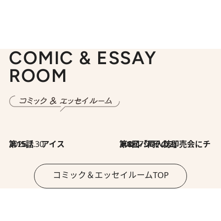
COMIC & ESSAY
ROOM
2026.7.30
第15話 アイス
2026.7.30
第8回「同人誌即売会にチャレンジ その2」
コミック＆エッセイルームTOP