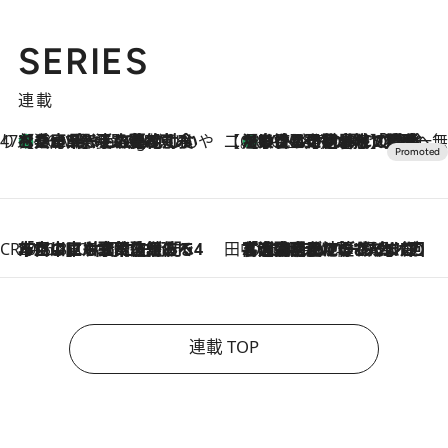
SERIES
連載
47都道府県の手みやげ ひんやりスイーツで夏を満喫
【兵庫県】この夏絶対食べたい 冷やしておいしいおやつ3選 淡路島の恵みをジェラートに集約
16 Minutes Ago
【CREA×星野リゾート】唯一無二。癒しと発見が待つ場所へ
【トンボの足水浴】ヒノキの香りに包まれて涼感マックス！約13℃の湧水かけ流しを避暑地「星野温泉 トンボの湯」で体験
2026.8.7
CREA'S CHOICE
2026.8.7
「立川にも歌舞伎があるんだよ」 片岡仁左衛門・市川中車ら豪華座組みで4年目の立川立飛歌舞伎へ
田中稲の勝手に再ブーム
2026.8.7
「湘南乃風に憧れて」観客大盛上がりの“タオル回し”に、ラッパー顔負けの高速歌唱まで…さだまさし（74）のアグレッシブすぎる現在地
連載 TOP