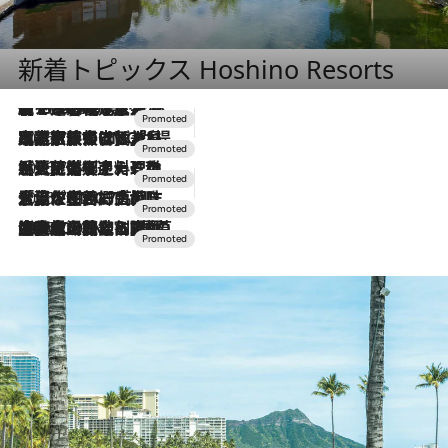
新着トピックス Hoshino Resorts
【トンボの足水浴】ヒノキの香りに包まれて涼感マックス！約13℃の湧水かけ流しを避暑地「星野温泉 トンボの湯」で体験
2026.8.7
2026.7.31
【ホテル帰省】という選択肢をOMOが提案。家族とほどよい距離を保つには「昼は実家、夜は気兼ねなくホテルで！」
2026.7.24
【夏限定ディナーコース】旬を迎える稚鮎や花ズッキーニなどをイタリア・トスカーナの郷土料理の手法で満喫！
2026.7.17
「土佐和ハーブかき氷」がOMO7高知に登場！生姜、山椒、大葉など目にも舌にも涼を呼ぶ郷土の味
2026.7.10
NEW OPEN！【界 草津】名湯の地に誕生。趣の異なる2種の温泉と上州ならではの会席・蕎麦割烹など美食を味わう究極の癒やし旅