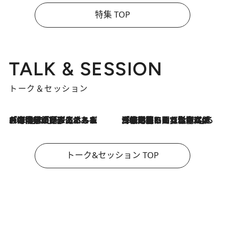
特集 TOP
TALK & SESSION
トーク＆セッション
2026.8.3
「今後値上げがあるとすれば…」「リスクがあるのは今年の冬」エネルギー専門家が語る、ホルムズ海峡封鎖が家庭にもたらす“ある心配”
2026.8.3
「住宅建てられない…」「サーチャージ料の高値が続いている」ホルムズ海峡封鎖による影響はいつまで続く？《エネルギー専門家に聞く“どうなる日本の暮らし”》
トーク&セッション TOP