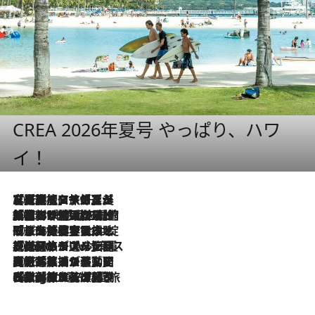
CREA 2026年夏号 やっぱり、ハワ
イ！
2026.8.7
【厳選旅コスメ】「多機能アイテムがメイン！」旅好き美容エディターが選んだ夏旅ベストコスメを発表【Mサイズジップ】
2026.8.6
「荷物が増えるほど旅ストレスは増す」美容ジャーナリストがたどり着いた最終結論。“化粧品を劇的に減らす”感動の凝縮美容とは
2026.8.6
「旅先には金髪ウィッグを持参」日本と同じメイクでは損してる!? 美容ジャーナリストが提案する“掟破りの旅美容”とは
2026.8.6
【厳選旅コスメ】「身軽さ＆UV対策重視！」ヘアアーティストshucoが選んだ夏旅ベストコスメを発表【Mサイズジップ】
2026.8.5
【厳選旅コスメ】国内をあちこち移動する河井菜摘が選んだ夏旅ベストコスメ発表！「リラックスアイテムはマスト」【Mサイズジップ】
2026.8.4
【厳選旅コスメ】「紫外線＆乾燥対策しながらメイク感も！」ヘア＆メイクGeorgeが選んだ夏旅ベストコスメを発表！【Mサイズジップ】