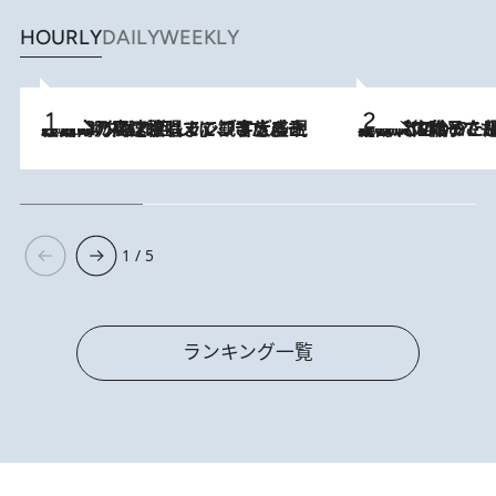
HOURLY
DAILY
WEEKLY
2026.8.7
「湘南乃風に憧れて」観客大盛上がりの“タオル回し”に、ラッパー顔負けの高速歌唱まで…さだまさし（74）のアグレッシブすぎる現在地
2026.8.5
【阿川佐和子さんの年とる力】なぜ70代で始めた趣味は“こんなに楽しい”のか？ ピアノ、俳句…スランプに陥っても続けられる“ある秘訣”とは
1 / 5
ランキング一覧