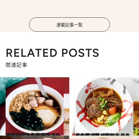
連載記事一覧
RELATED POSTS
関連記事
2024.3.7
本場台湾で食べたい「豆花」4選 50年間味をまもり続ける名店も 数あるトッピングから何を選ぶ？
旅＆お出かけ
2024.3.21
【台湾で必ず食べるべき牛肉麺3選】予約2年待ちの名店に行く裏技も！モチモチの麺と旨味たっぷりスープ
旅＆お出かけ