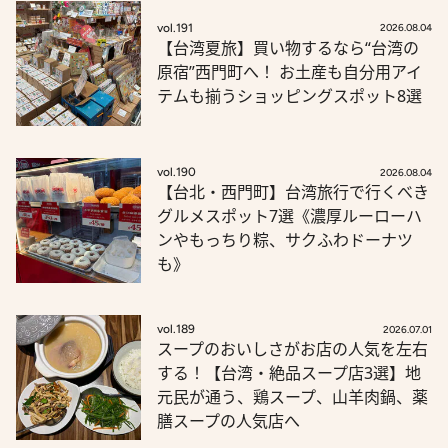
vol.191
2026.08.04
【台湾夏旅】買い物するなら“台湾の
原宿”西門町へ！ お土産も自分用アイ
テムも揃うショッピングスポット8選
vol.190
2026.08.04
【台北・西門町】台湾旅行で行くべき
グルメスポット7選《濃厚ルーローハ
ンやもっちり粽、サクふわドーナツ
も》
vol.189
2026.07.01
スープのおいしさがお店の人気を左右
する！【台湾・絶品スープ店3選】地
元民が通う、鶏スープ、山羊肉鍋、薬
膳スープの人気店へ