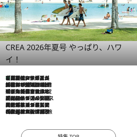
CREA 2026年夏号 やっぱり、ハワ
イ！
【厳選旅コスメ】「多機能アイテムがメイン！」旅好き美容エディターが選んだ夏旅ベストコスメを発表【Mサイズジップ】
2026.8.7
2026.8.6
「荷物が増えるほど旅ストレスは増す」美容ジャーナリストがたどり着いた最終結論。“化粧品を劇的に減らす”感動の凝縮美容とは
2026.8.6
「旅先には金髪ウィッグを持参」日本と同じメイクでは損してる!? 美容ジャーナリストが提案する“掟破りの旅美容”とは
2026.8.6
【厳選旅コスメ】「身軽さ＆UV対策重視！」ヘアアーティストshucoが選んだ夏旅ベストコスメを発表【Mサイズジップ】
2026.8.5
【厳選旅コスメ】国内をあちこち移動する河井菜摘が選んだ夏旅ベストコスメ発表！「リラックスアイテムはマスト」【Mサイズジップ】
2026.8.4
【厳選旅コスメ】「紫外線＆乾燥対策しながらメイク感も！」ヘア＆メイクGeorgeが選んだ夏旅ベストコスメを発表！【Mサイズジップ】
特集 TOP