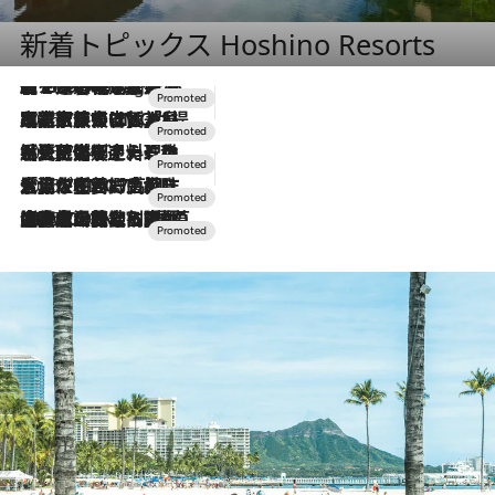
新着トピックス Hoshino Resorts
【トンボの足水浴】ヒノキの香りに包まれて涼感マックス！約13℃の湧水かけ流しを避暑地「星野温泉 トンボの湯」で体験
10 Hours Ago
2026.7.31
【ホテル帰省】という選択肢をOMOが提案。家族とほどよい距離を保つには「昼は実家、夜は気兼ねなくホテルで！」
2026.7.24
【夏限定ディナーコース】旬を迎える稚鮎や花ズッキーニなどをイタリア・トスカーナの郷土料理の手法で満喫！
2026.7.17
「土佐和ハーブかき氷」がOMO7高知に登場！生姜、山椒、大葉など目にも舌にも涼を呼ぶ郷土の味
2026.7.10
NEW OPEN！【界 草津】名湯の地に誕生。趣の異なる2種の温泉と上州ならではの会席・蕎麦割烹など美食を味わう究極の癒やし旅