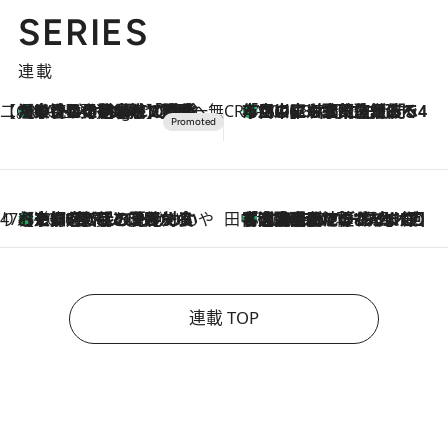
SERIES
連載
【CREA×星野リゾート】唯一無二。癒しと発見が待つ場所へ
【トンボの足水浴】ヒノキの香りに包まれて涼感マックス！約13℃の湧水かけ流しを避暑地「星野温泉 トンボの湯」で体験
10 Hours Ago
CREA'S CHOICE
「立川にも歌舞伎があるんだよ」 片岡仁左衛門・市川中車ら豪華座組みで4年目の立川立飛歌舞伎へ
2026.8.7
47都道府県の手みやげ ひんやりスイーツで夏を満喫
【京都府】この夏絶対食べたい 冷やしておいしいおやつ3選 ひと口目から心を掴む新緑のテリーヌ
2026.8.7
田中稲の勝手に再ブーム
「湘南乃風に憧れて」観客大盛上がりの“タオル回し”に、ラッパー顔負けの高速歌唱まで…さだまさし（74）のアグレッシブすぎる現在地
2026.8.7
連載 TOP