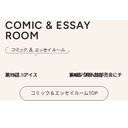
COMIC & ESSAY
ROOM
2026.7.30
第15話 アイス
2026.7.30
第8回「同人誌即売会にチャレンジ その2」
コミック＆エッセイルームTOP