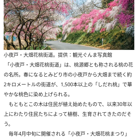
小夜戸・大畑花桃街道。提供：観光ぐんま写真館
「小夜戸・大畑花桃街道」は、桃源郷とも称される桃の花
の名所。春になるとみどり市の小夜戸から大畑まで続く約
2キロメートルの街道が、1,500本以上の「しだれ桃」で華
やかな桃色に染め上げられる。
もともとこの木は住民が植え始めたもので、以来30年以
上にわたり住民たちによって植樹、生育されてきたのだそ
う。
毎年4月中旬に開催される「小夜戸・大畑花桃まつり」