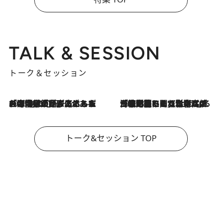
TALK & SESSION
トーク＆セッション
2026.8.3
「今後値上げがあるとすれば…」「リスクがあるのは今年の冬」エネルギー専門家が語る、ホルムズ海峡封鎖が家庭にもたらす“ある心配”
2026.8.3
「住宅建てられない…」「サーチャージ料の高値が続いている」ホルムズ海峡封鎖による影響はいつまで続く？《エネルギー専門家に聞く“どうなる日本の暮らし”》
トーク&セッション TOP