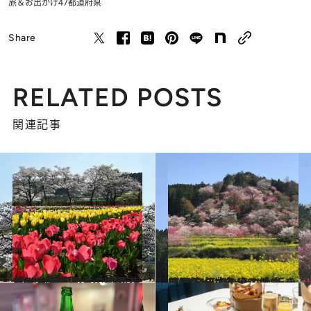
旅＆お出かけ
47都道府県
Share
RELATED POSTS
関連記事
2024.4.6
【2024年版】 いつか行きたい！ 日本の春の絶景 ～九州・沖縄篇～（全80スポット）
旅＆お出かけ
2024.3.30
【2024年版】 いつか行きたい！ 日本の春の絶景 ～四国篇～（全40スポット）
旅＆お出かけ