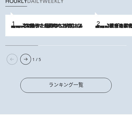
HOURLY
DAILY
WEEKLY
2026.8.5
【阿川佐和子さんの年とる力】なぜ70代で始めた趣味は“こんなに楽しい”のか？ ピアノ、俳句…スランプに陥っても続けられる“ある秘訣”とは
2026.8.3
慶應幼稚舎の図書室からテレビの世界に飛び込んだ阿川佐和子（72）、「N
1 / 5
ランキング一覧