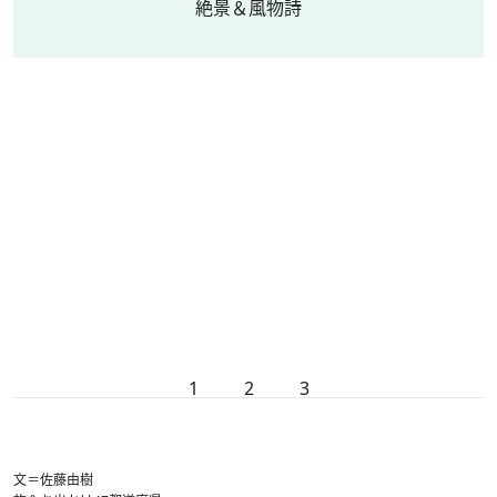
絶景＆風物詩
1
2
3
文＝佐藤由樹