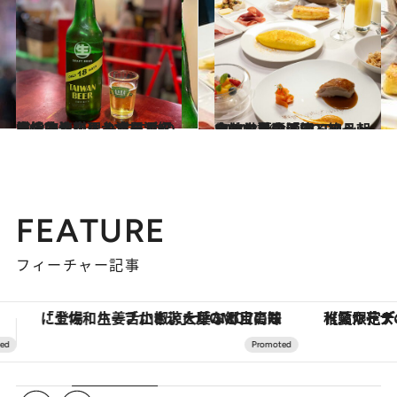
2024.4.1
本場台湾料理とビールを堪能するなら台湾居酒屋・熱炒店へ おすすめの熱炒店や楽しみ方をご紹介
旅＆お出かけ
2024.3.29
台北で話題「HOTEL MVSA 慕舍酒店」ミシュランシェフによる絶品朝食に世界の美酒、アートに触れる台湾旅
旅＆お出かけ
FEATURE
フィーチャー記事
【夏限定ディナーコース】旬を迎える稚鮎や花ズッキーニなどをイタリア・トスカーナの郷土料理の手法で満喫！