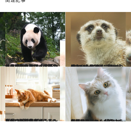
2024.3.17
【上野動物園】パンダにまつわる仕事 あの大好物を用意するのは「調整係」 美味しい竹かどうかは理由がある!?
カルチャー
2022.5.30
大人こそ動物園に行ってほしい！ 【楽しむための5つのポイント】 知的好奇心をくすぐる“遊び場”へ！
ライフスタイル
2024.3.9
猫好きが毎年大注目する アニコム『家庭どうぶつ白書』 猫の名前ランキング5年連続1位は!?
ライフスタイル
2024.2.23
かわいいニャンGP2024 もうメロメロ！ 語彙力を失う！とにかくかわいい部門発表
ライフスタイル