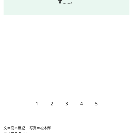
ず……。
1
2
3
4
5
文＝高本亜紀 写真＝松本輝一