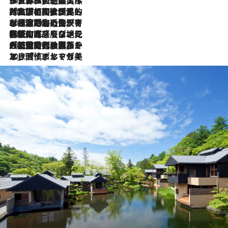
2026.8.8
リスボンの絶品スイーツ「パステル・デ・ナタ」とは？ポルトガル伝統の奥深い世界へ
2026.7.27
「私の祖国はポルトガル語です」国民的詩人フェルナンド・ペソアと、彼が愛した文学の街を歩く
2026.7.26
ポルトガル近海が育む極上の海の幸。キリリと冷えた白ワインと愉しむ、シーフード専門店の贅沢
2026.7.22
伝統の味をモダンに昇華。高感度な地元客が集う、リスボンの最旬ガストロノミー
2026.7.21
大航海時代の栄華から、震災、独裁、そして革命へ。ポルトガル・首都リスボンの石畳に刻まれた「歴史の光と影」
2026.7.13
エッセイ・ヤマザキマリ「慎ましくも美しき国 ポルトガル」