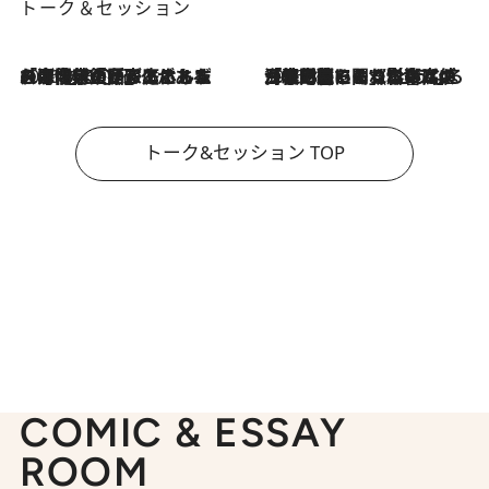
トーク＆セッション
2026.8.3
「今後値上げがあるとすれば…」「リスクがあるのは今年の冬」エネルギー専門家が語る、ホルムズ海峡封鎖が家庭にもたらす“ある心配”
2026.8.3
「住宅建てられない…」「サーチャージ料の高値が続いている」ホルムズ海峡封鎖による影響はいつまで続く？《エネルギー専門家に聞く“どうなる日本の暮らし”》
トーク&セッション TOP
COMIC & ESSAY
ROOM