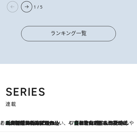
1 / 5
ランキング一覧
SERIES
連載
そおだよおこの関西おいしい、おやつ紀行
［大阪府箕面市］一皿一皿目の前で仕上げられる、料理を巧みに組み込んだアシェットデセールコース「ミチル アシェット デセール（Michiru assiette dessert）」
2026.8.9
47都道府県の手みやげ ひんやりスイーツで夏を満喫
【和歌山県】この夏絶対食べたい 冷やしておいしいおやつ3選 みかんがごろっと丸ごと入ったジュレ
2026.8.9