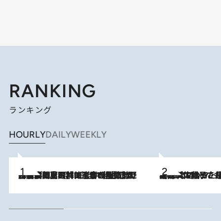
RANKING
ランキング
HOURLY
DAILY
WEEKLY
2026.8.8
「最後に見られてよかった」上野動物園の東園パンダ舎が解体前に特別公開。8月16日まで延長されたパネル展と共に辿る“半世紀”のパンダ飼育《解体工事の図面あり》
2026.8.5
【阿川佐和子さんの年とる力】なぜ70代で始めた趣味は“こんなに楽しい”のか？ ピアノ、俳句…スランプに陥っても続けられる“ある秘訣”とは