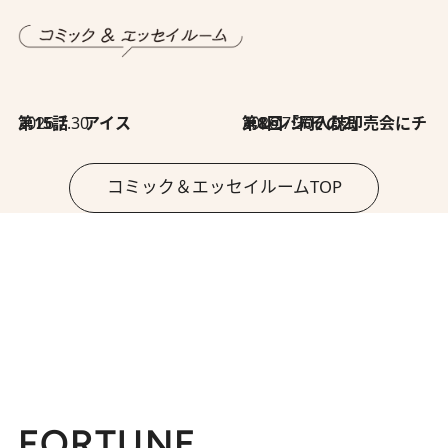
2026.7.30
第15話 アイス
2026.7.30
第8回「同人誌即売会にチャレンジ その2」
コミック＆エッセイルームTOP
FORTUNE