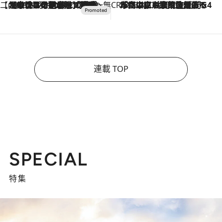
【CREA×星野リゾート】唯一無二。癒しと発見が待つ場所へ
2026.8.7
【トンボの足水浴】ヒノキの香りに包まれて涼感マックス！約13℃の湧水かけ流しを避暑地「星野温泉 トンボの湯」で体験
CREA'S CHOICE
2026.8.7
「立川にも歌舞伎があるんだよ」 片岡仁左衛門・市川中車ら豪華座組みで4年目の立川立飛歌舞伎へ
連載 TOP
SPECIAL
特集