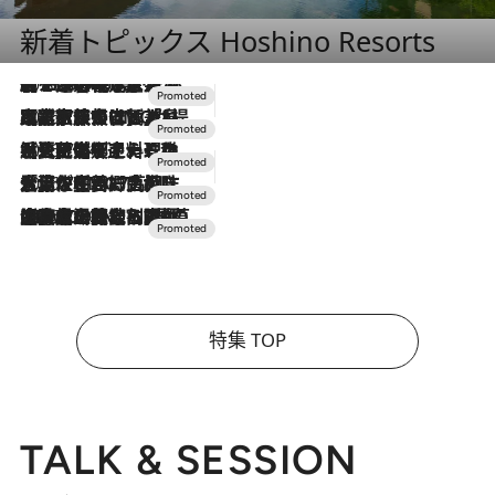
新着トピックス Hoshino Resorts
2026.8.7
【トンボの足水浴】ヒノキの香りに包まれて涼感マックス！約13℃の湧水かけ流しを避暑地「星野温泉 トンボの湯」で体験
2026.7.31
【ホテル帰省】という選択肢をOMOが提案。家族とほどよい距離を保つには「昼は実家、夜は気兼ねなくホテルで！」
2026.7.24
【夏限定ディナーコース】旬を迎える稚鮎や花ズッキーニなどをイタリア・トスカーナの郷土料理の手法で満喫！
2026.7.17
「土佐和ハーブかき氷」がOMO7高知に登場！生姜、山椒、大葉など目にも舌にも涼を呼ぶ郷土の味
2026.7.10
NEW OPEN！【界 草津】名湯の地に誕生。趣の異なる2種の温泉と上州ならではの会席・蕎麦割烹など美食を味わう究極の癒やし旅
特集 TOP
TALK & SESSION