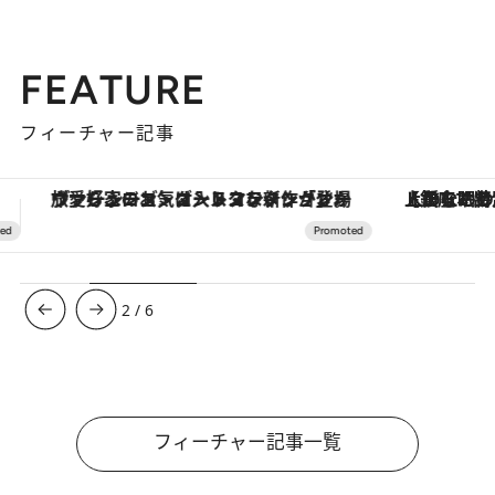
FEATURE
フィーチャー記事
【銀座で出合う最旬美容】美髪ケアや上質な眠り…セルフケアのアップデートから、特別な名入れギフトまで。大人のための「ReFa GINZA」クルーズ
【夏限定ディナーコース】旬を迎
3
/
6
フィーチャー記事一覧