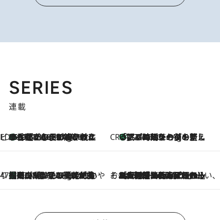
SERIES
連載
ビューティいいもの集め EDITORS' BEST
35℃超えの日の夜、枕にひと吹き！ BAUMのルームスプレーが、ひのきの香りで心まで解きほぐす
17 Minutes Ago
CREA'S CHOICE
「眠る時刻をセットする」——眠りの前を整える、バルミューダの新しいアプローチ
17 Minutes Ago
47都道府県の手みやげ ひんやりスイーツで夏を満喫
【岡山県】この夏絶対食べたい 冷やしておいしいおやつ3選 フルーツが主役のプリンやアイスが勢揃い
17 Minutes Ago
そおだよおこの関西おいしい、おやつ紀行
2026.8.9
［大阪府箕面市］一皿一皿目の前で仕上げられる、料理を巧みに組み込んだアシェットデセールコース「ミチル アシェット デセール（Michiru assiette dessert）」