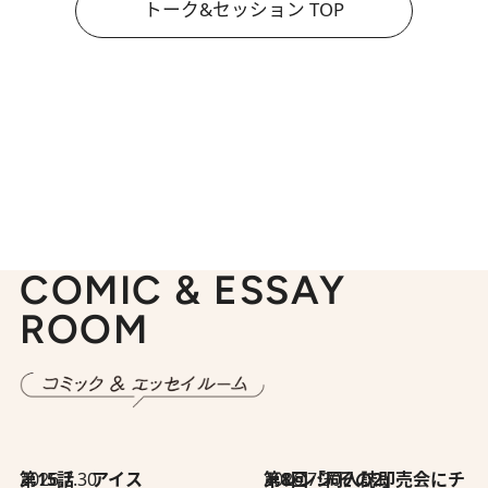
トーク&セッション TOP
COMIC & ESSAY
ROOM
2026.7.30
第15話 アイス
2026.7.30
第8回「同人誌即売会にチャレンジ その2」