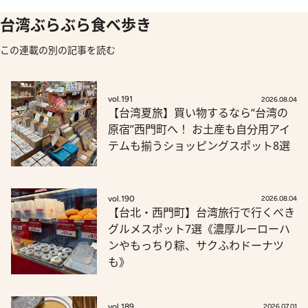
台湾ぶらぶら食べ歩き
この連載の別の記事を読む
vol.191
2026.08.04
【台湾夏旅】買い物するなら“台湾の
原宿”西門町へ！ お土産も自分用アイ
テムも揃うショッピングスポット8選
vol.190
2026.08.04
【台北・西門町】台湾旅行で行くべき
グルメスポット7選《濃厚ルーローハ
ンやもっちり粽、サクふわドーナツ
も》
vol.189
2026.07.01