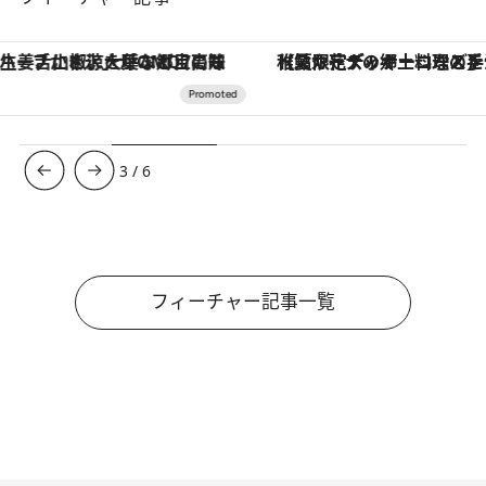
【夏限定ディナーコース】旬を迎える稚鮎や花ズッキーニなどをイタリア・トスカーナの郷土料理の手法で満喫！
【銀座で出合う最旬美容】美髪ケアや上質な眠
3
/
6
フィーチャー記事一覧