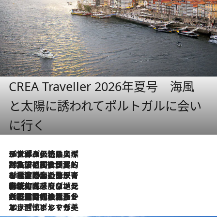
CREA Traveller 2026年夏号 海風
と太陽に誘われてポルトガルに会い
に行く
2026.8.8
リスボンの絶品スイーツ「パステル・デ・ナタ」とは？ポルトガル伝統の奥深い世界へ
2026.7.27
「私の祖国はポルトガル語です」国民的詩人フェルナンド・ペソアと、彼が愛した文学の街を歩く
2026.7.26
ポルトガル近海が育む極上の海の幸。キリリと冷えた白ワインと愉しむ、シーフード専門店の贅沢
2026.7.22
伝統の味をモダンに昇華。高感度な地元客が集う、リスボンの最旬ガストロノミー
2026.7.21
大航海時代の栄華から、震災、独裁、そして革命へ。ポルトガル・首都リスボンの石畳に刻まれた「歴史の光と影」
2026.7.13
エッセイ・ヤマザキマリ「慎ましくも美しき国 ポルトガル」