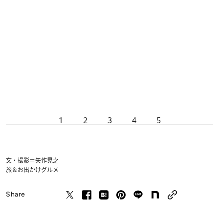
1
2
3
4
5
文・撮影＝矢作晃之
旅＆お出かけ
グルメ
Share