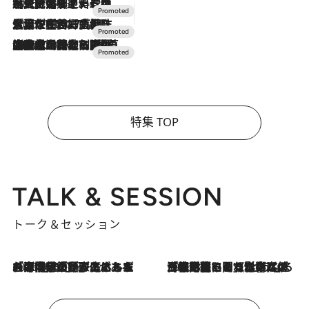
2026.7.24
【夏限定ディナーコース】旬を迎える稚鮎や花ズッキーニなどをイタリア・トスカーナの郷土料理の手法で満喫！
2026.7.17
「土佐和ハーブかき氷」がOMO7高知に登場！生姜、山椒、大葉など目にも舌にも涼を呼ぶ郷土の味
2026.7.10
NEW OPEN！【界 草津】名湯の地に誕生。趣の異なる2種の温泉と上州ならではの会席・蕎麦割烹など美食を味わう究極の癒やし旅
特集 TOP
TALK & SESSION
トーク＆セッション
2026.8.3
「今後値上げがあるとすれば…」「リスクがあるのは今年の冬」エネルギー専門家が語る、ホルムズ海峡封鎖が家庭にもたらす“ある心配”
2026.8.3
「住宅建てられない…」「サーチャージ料の高値が続いている」ホルムズ海峡封鎖による影響はいつまで続く？《エネルギー専門家に聞く“どうなる日本の暮らし”》