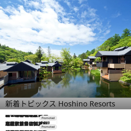
新着トピックス Hoshino Resorts
2026.8.7
【トンボの足水浴】ヒノキの香りに包まれて涼感マックス！約13℃の湧水かけ流しを避暑地「星野温泉 トンボの湯」で体験
2026.7.31
【ホテル帰省】という選択肢をOMOが提案。家族とほどよい距離を保つには「昼は実家、夜は気兼ねなくホテルで！」