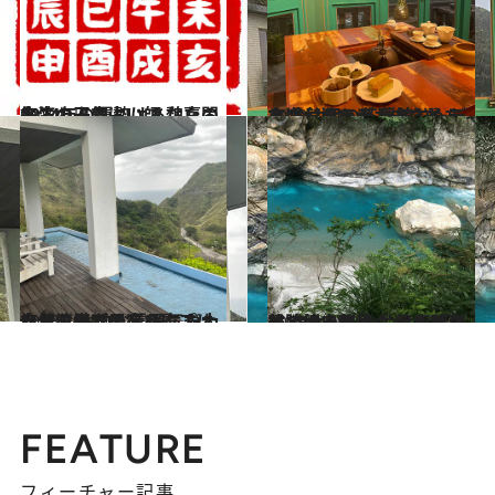
2024.1.1
台湾の人気占い師 魏嘉誾先生の干支占い あなたの2024年の運勢は？
旅＆お出かけ
2023.11.1
本場台湾でティータイムを楽しもう！ 現地コーディネーターがおすすめする 今注目の茶藝館3選
旅＆お出かけ
2023.10.1
今台湾でプチトリップに人気 レトロな雰囲気や大自然を満喫できる こだわりあふれる民宿4選
旅＆お出かけ
2023.9.1
美しい自然やグルメが満載 台北から少し足を延ばして行きたい 台湾東部の景勝地・花蓮
旅＆お出かけ
FEATURE
フィーチャー記事