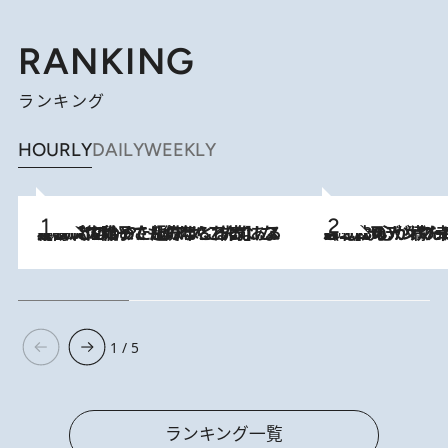
RANKING
ランキング
HOURLY
DAILY
WEEKLY
2026.8.5
【阿川佐和子さんの年とる力】なぜ70代で始めた趣味は“こんなに楽しい”のか？ ピアノ、俳句…スランプに陥っても続けられる“ある秘訣”とは
2026.8.8
《北欧の人々の幸福度が高いのは…》元デンマーク親善大使が出会った“心が満たされる暮らし”「いいかげんにヒュッゲしなさい！」
1 / 5
ランキング一覧