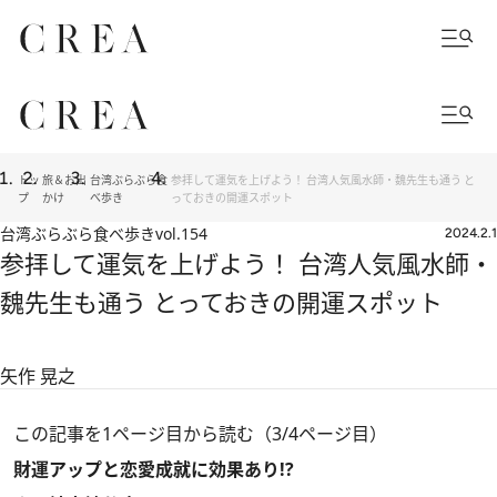
トッ
旅＆お出
台湾ぶらぶら食
参拝して運気を上げよう！ 台湾人気風水師・魏先生も通う と
プ
かけ
べ歩き
っておきの開運スポット
台湾ぶらぶら食べ歩き
vol.154
2024.2.1
参拝して運気を上げよう！ 台湾人気風水師・
魏先生も通う とっておきの開運スポット
矢作 晃之
この記事を1ページ目から読む（3/4ページ目）
財運アップと恋愛成就に効果あり!?