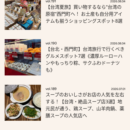
vol.191
2026.08.04
【台湾夏旅】買い物するなら“台湾の
原宿”西門町へ！ お土産も自分用アイ
テムも揃うショッピングスポット8選
vol.190
2026.08.04
【台北・西門町】台湾旅行で行くべき
グルメスポット7選《濃厚ルーローハ
ンやもっちり粽、サクふわドーナツ
も》
vol.189
2026.07.01
スープのおいしさがお店の人気を左右
する！【台湾・絶品スープ店3選】地
元民が通う、鶏スープ、山羊肉鍋、薬
膳スープの人気店へ