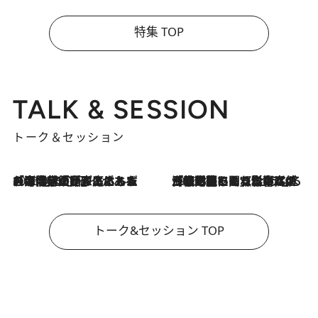
特集 TOP
TALK & SESSION
トーク＆セッション
2026.8.3
「今後値上げがあるとすれば…」「リスクがあるのは今年の冬」エネルギー専門家が語る、ホルムズ海峡封鎖が家庭にもたらす“ある心配”
2026.8.3
「住宅建てられない…」「サーチャージ料の高値が続いている」ホルムズ海峡封鎖による影響はいつまで続く？《エネルギー専門家に聞く“どうなる日本の暮らし”》
トーク&セッション TOP