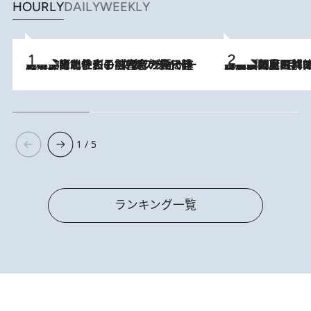
HOURLY
DAILY
WEEKLY
2026.8.3
《「文士の子ども被害者の会」発足！》阿川佐和子（72）が語る遠藤周作に北杜夫、劇作家・矢代静一の子どもたちの“文豪プライベート事件簿”
2026.8.8
「最後に見られてよかった」上野動物園の東園パンダ舎が解体前に特別公開。8月16日まで延長されたパネル展と共に辿る“半世紀”のパンダ飼育《解体工事の図面あり》
1 / 5
ランキング一覧