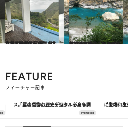
2023.10.1
今台湾でプチトリップに人気 レトロな雰囲気や大自然を満喫できる こだわりあふれる民宿4選
旅＆お出かけ
2023.9.1
美しい自然やグルメが満載 台北から少し足を延ばして行きたい 台湾東部の景勝地・花蓮
旅＆お出かけ
FEATURE
フィーチャー記事
「土佐和ハーブかき氷」がOMO7高知に登場！生姜、山椒、大葉など目にも舌にも涼を呼ぶ郷土の味
ヴァシュロン・コンスタンタン