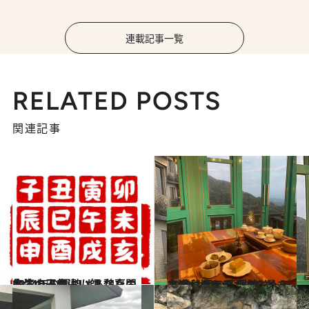
連載記事一覧
RELATED POSTS
関連記事
2024.1.1
台湾の人気占い師 魏嘉誾先生の干支占い あなたの2024年の運勢は？
旅＆お出かけ
2023.11.1
本場台湾でティータイムを楽しもう！ 現地コーディネーターがおすすめする 今注目の茶藝館3選
旅＆お出かけ