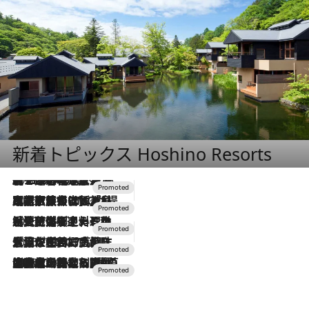
新着トピックス Hoshino Resorts
2026.8.7
【トンボの足水浴】ヒノキの香りに包まれて涼感マックス！約13℃の湧水かけ流しを避暑地「星野温泉 トンボの湯」で体験
2026.7.31
【ホテル帰省】という選択肢をOMOが提案。家族とほどよい距離を保つには「昼は実家、夜は気兼ねなくホテルで！」
2026.7.24
【夏限定ディナーコース】旬を迎える稚鮎や花ズッキーニなどをイタリア・トスカーナの郷土料理の手法で満喫！
2026.7.17
「土佐和ハーブかき氷」がOMO7高知に登場！生姜、山椒、大葉など目にも舌にも涼を呼ぶ郷土の味
2026.7.10
NEW OPEN！【界 草津】名湯の地に誕生。趣の異なる2種の温泉と上州ならではの会席・蕎麦割烹など美食を味わう究極の癒やし旅