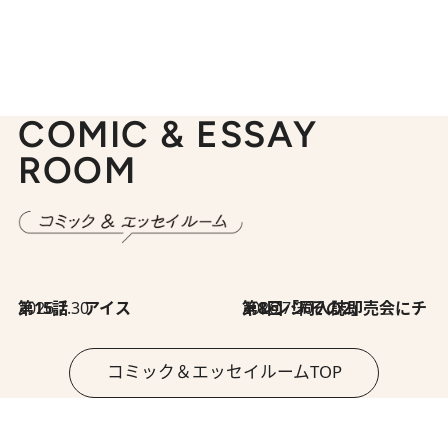
COMIC & ESSAY
ROOM
2026.7.30
第15話 アイス
2026.7.30
第8回「同人誌即売会にチャレンジ その2」
コミック＆エッセイルームTOP