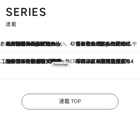
SERIES
連載
そおだよおこの関西おいしい、おやつ紀行
［大阪府箕面市］一皿一皿目の前で仕上げられる、料理を巧みに組み込んだアシェットデセールコース「ミチル アシェット デセール（Michiru assiette dessert）」
3 Hours Ago
47都道府県の手みやげ ひんやりスイーツで夏を満喫
【和歌山県】この夏絶対食べたい 冷やしておいしいおやつ3選 みかんがごろっと丸ごと入ったジュレ
3 Hours Ago
【CREA×星野リゾート】唯一無二。癒しと発見が待つ場所へ
2026.8.7
【トンボの足水浴】ヒノキの香りに包まれて涼感マックス！約13℃の湧水かけ流しを避暑地「星野温泉 トンボの湯」で体験
CREA'S CHOICE
2026.8.7
「立川にも歌舞伎があるんだよ」 片岡仁左衛門・市川中車ら豪華座組みで4年目の立川立飛歌舞伎へ
連載 TOP