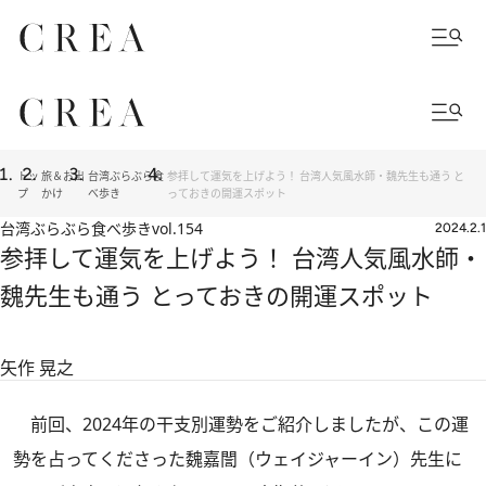
トッ
旅＆お出
台湾ぶらぶら食
参拝して運気を上げよう！ 台湾人気風水師・魏先生も通う と
プ
かけ
べ歩き
っておきの開運スポット
台湾ぶらぶら食べ歩き
vol.154
2024.2.1
参拝して運気を上げよう！ 台湾人気風水師・
魏先生も通う とっておきの開運スポット
矢作 晃之
前回
、2024年の干支別運勢をご紹介しましたが、この運
勢を占ってくださった魏嘉誾（ウェイジャーイン）先生に