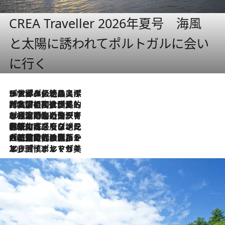
CREA Traveller 2026年夏号 海風
と太陽に誘われてポルトガルに会い
に行く
2026.8.8
リスボンの絶品スイーツ「パステル・デ・ナタ」とは？ポルトガル伝統の奥深い世界へ
2026.7.27
「私の祖国はポルトガル語です」国民的詩人フェルナンド・ペソアと、彼が愛した文学の街を歩く
2026.7.26
ポルトガル近海が育む極上の海の幸。キリリと冷えた白ワインと愉しむ、シーフード専門店の贅沢
2026.7.22
伝統の味をモダンに昇華。高感度な地元客が集う、リスボンの最旬ガストロノミー
2026.7.21
大航海時代の栄華から、震災、独裁、そして革命へ。ポルトガル・首都リスボンの石畳に刻まれた「歴史の光と影」
2026.7.13
エッセイ・ヤマザキマリ「慎ましくも美しき国 ポルトガル」