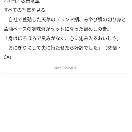
720円／坂田水産
すべての写真を見る
自社で養殖した天草のブランド鯛、みやび鯛の切り身と
醬油ベースの調味液がセットになった鯛めしの素。
「身はほろほろで臭みがなく、心に沁み入るおいしさ。
おにぎりにして夫に持たせたら好評でした」（39歳・
CA）
ADVERTISEMENT