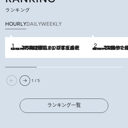
ランキング
HOURLY
DAILY
WEEKLY
2026.8.7
「湘南乃風に憧れて」観客大盛上がりの“タオル回し”に、ラッパー顔負けの高速歌唱まで…さだまさし（74）のアグレッシブすぎる現在地
2026.8.5
【阿川佐和子さんの年とる力】なぜ70代で始めた趣味は“こんなに楽しい”のか？ ピアノ、俳句…スランプに陥っても続けられる“ある秘訣”とは
1 / 5
ランキング一覧