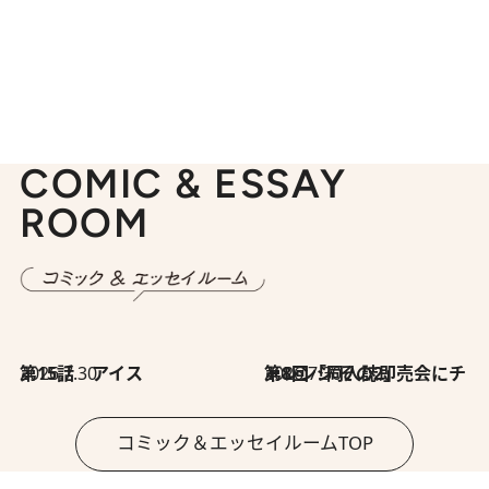
COMIC & ESSAY
ROOM
2026.7.30
第15話 アイス
2026.7.30
第8回「同人誌即売会にチャレンジ その2」
コミック＆エッセイルームTOP