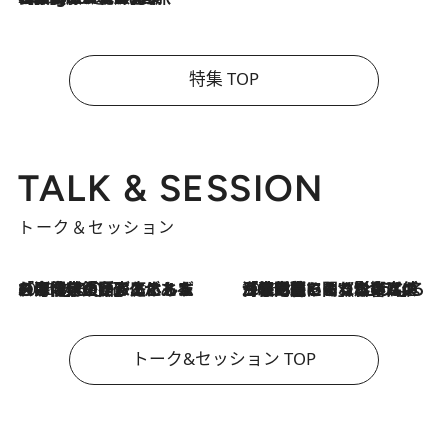
特集 TOP
TALK & SESSION
トーク＆セッション
2026.8.3
「今後値上げがあるとすれば…」「リスクがあるのは今年の冬」エネルギー専門家が語る、ホルムズ海峡封鎖が家庭にもたらす“ある心配”
2026.8.3
「住宅建てられない…」「サーチャージ料の高値が続いている」ホルムズ海峡封鎖による影響はいつまで続く？《エネルギー専門家に聞く“どうなる日本の暮らし”》
トーク&セッション TOP