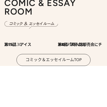
COMIC & ESSAY
ROOM
2026.7.30
第15話 アイス
2026.7.30
第8回「同人誌即売会にチャレンジ その2」
コミック＆エッセイルームTOP