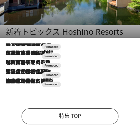
新着トピックス Hoshino Resorts
2026.8.7
【トンボの足水浴】ヒノキの香りに包まれて涼感マックス！約13℃の湧水かけ流しを避暑地「星野温泉 トンボの湯」で体験
2026.7.31
【ホテル帰省】という選択肢をOMOが提案。家族とほどよい距離を保つには「昼は実家、夜は気兼ねなくホテルで！」
2026.7.24
【夏限定ディナーコース】旬を迎える稚鮎や花ズッキーニなどをイタリア・トスカーナの郷土料理の手法で満喫！
2026.7.17
「土佐和ハーブかき氷」がOMO7高知に登場！生姜、山椒、大葉など目にも舌にも涼を呼ぶ郷土の味
2026.7.10
NEW OPEN！【界 草津】名湯の地に誕生。趣の異なる2種の温泉と上州ならではの会席・蕎麦割烹など美食を味わう究極の癒やし旅
特集 TOP