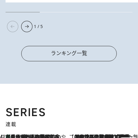
1 / 5
ランキング一覧
SERIES
連載
47都道府県の手みやげ ひんやりスイーツで夏を満喫
【兵庫県】この夏絶対食べたい 冷やしておいしいおやつ3選 淡路島の恵みをジェラートに集約
8 Hours Ago
【CREA×星野リゾート】唯一無二。癒しと発見が待つ場所へ
2026.8.7
【トンボの足水浴】ヒノキの香りに包まれて涼感マックス！約13℃の湧水かけ流しを避暑地「星野温泉 トンボの湯」で体験