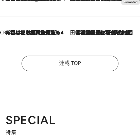
CREA'S CHOICE
2026.8.7
「立川にも歌舞伎があるんだよ」 片岡仁左衛門・市川中車ら豪華座組みで4年目の立川立飛歌舞伎へ
田中稲の勝手に再ブーム
2026.8.7
「湘南乃風に憧れて」観客大盛上がりの“タオル回し”に、ラッパー顔負けの高速歌唱まで…さだまさし（74）のアグレッシブすぎる現在地
連載 TOP
SPECIAL
特集