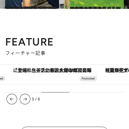
2023.9.28
上野動物園のパンダ「シンシン」 体調不良で公開お休み中…近況を 動物園に確認。再開の予定はいつ？
ライフスタイル
2023.9.18
パンダは妊娠から成長まで奇跡の連続赤ちゃん時の圧死や育児放棄…… 17頭が生まれ育ったことのすごさ
ライフスタイル
FEATURE
フィーチャー記事
「土佐和ハーブかき氷」がOMO7高知に登場！生姜、山椒、大葉など目にも舌にも涼を呼ぶ郷土の味
【夏限定ディナーコース】旬を迎
3
/
6