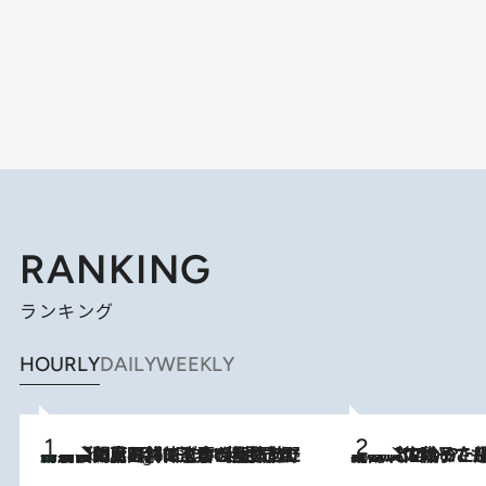
RANKING
ランキング
HOURLY
DAILY
WEEKLY
「最後に見られてよかった」上野動物園の東園パンダ舎が解体前に特別公開。8月16日まで延長されたパネル展と共に辿る“半世紀”のパンダ飼育《解体工事の図面あり》
8 Hours Ago
2026.8.5
【阿川佐和子さんの年とる力】なぜ70代で始めた趣味は“こんなに楽しい”のか？ ピアノ、俳句…スランプに陥っても続けられる“ある秘訣”とは