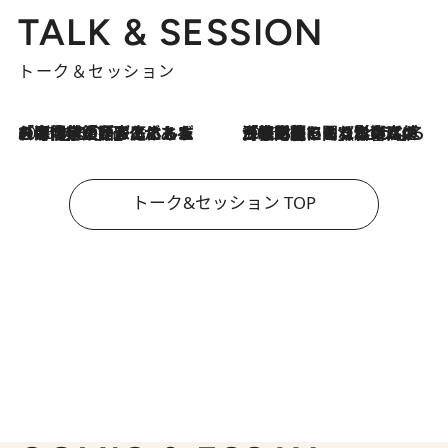
TALK & SESSION
トーク＆セッション
2026.8.3
「今後値上げがあるとすれば…」「リスクがあるのは今年の冬」エネルギー専門家が語る、ホルムズ海峡封鎖が家庭にもたらす“ある心配”
2026.8.3
「住宅建てられない…」「サーチャージ料の高値が続いている」ホルムズ海峡封鎖による影響はいつまで続く？《エネルギー専門家に聞く“どうなる日本の暮らし”》
トーク&セッション TOP