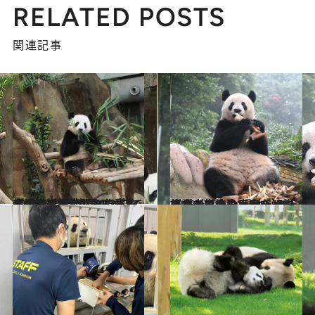
RELATED POSTS
関連記事
2023.12.28
【続きを読む】マレーシアから送り出されたパンダ3姉妹には中国のどこで会える？ 続々といなくなるパンダに悲しみの声も
旅＆お出かけ
2023.11.11
【パンダのシャンシャンに会う方法】 現地への行き方と料金の目安を解説 施設内での食事やパンダグッズは？
旅＆お出かけ