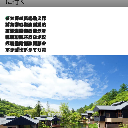
に行く
リスボンの絶品スイーツ「パステル・デ・ナタ」とは？ポルトガル伝統の奥深い世界へ
8 Hours Ago
2026.7.27
「私の祖国はポルトガル語です」国民的詩人フェルナンド・ペソアと、彼が愛した文学の街を歩く
2026.7.26
ポルトガル近海が育む極上の海の幸。キリリと冷えた白ワインと愉しむ、シーフード専門店の贅沢
2026.7.22
伝統の味をモダンに昇華。高感度な地元客が集う、リスボンの最旬ガストロノミー
2026.7.21
大航海時代の栄華から、震災、独裁、そして革命へ。ポルトガル・首都リスボンの石畳に刻まれた「歴史の光と影」
2026.7.13
エッセイ・ヤマザキマリ「慎ましくも美しき国 ポルトガル」