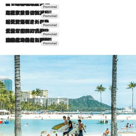
【トンボの足水浴】ヒノキの香りに包まれて涼感マックス！約13℃の湧水かけ流しを避暑地「星野温泉 トンボの湯」で体験
2026.8.7
2026.7.31
【ホテル帰省】という選択肢をOMOが提案。家族とほどよい距離を保つには「昼は実家、夜は気兼ねなくホテルで！」
2026.7.24
【夏限定ディナーコース】旬を迎える稚鮎や花ズッキーニなどをイタリア・トスカーナの郷土料理の手法で満喫！
2026.7.17
「土佐和ハーブかき氷」がOMO7高知に登場！生姜、山椒、大葉など目にも舌にも涼を呼ぶ郷土の味
2026.7.10
NEW OPEN！【界 草津】名湯の地に誕生。趣の異なる2種の温泉と上州ならではの会席・蕎麦割烹など美食を味わう究極の癒やし旅