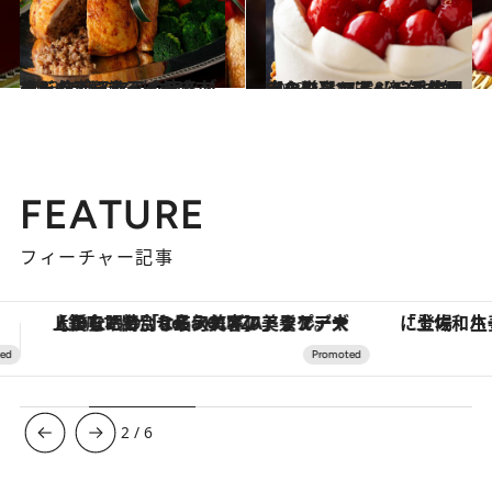
2023.12.5
ホームパーティにおすすめ！ クリスマスの夜をゴージャスにする ホテルメイドのデリ＆スイーツ
旅＆お出かけ
2023.11.12
【クリスマス＆新年を祝うなら】 スペシャルなホテルのフェアへ！ 季節限定の厳選14選【12月末まで！】
旅＆お出かけ
FEATURE
フィーチャー記事
「土佐和ハーブかき氷」がOMO7高知に登場！生姜、山椒、大葉など目にも舌にも涼を呼ぶ郷土の味
3
/
6