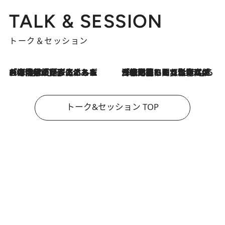
TALK & SESSION
トーク＆セッション
2026.8.3
「今後値上げがあるとすれば…」「リスクがあるのは今年の冬」エネルギー専門家が語る、ホルムズ海峡封鎖が家庭にもたらす“ある心配”
2026.8.3
「住宅建てられない…」「サーチャージ料の高値が続いている」ホルムズ海峡封鎖による影響はいつまで続く？《エネルギー専門家に聞く“どうなる日本の暮らし”》
トーク&セッション TOP