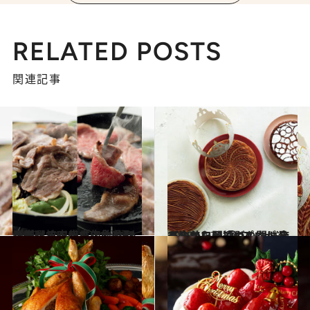
RELATED POSTS
関連記事
2023.12.8
馬刺し、ジンギスカンセット、焼肉盛り…食通4人が厳選する年末年始に取り寄せるべき「肉」4選
グルメ
2023.12.7
〈今から予約でも間に合う〉美しい「ガレット・デ・ロワ」3選 プロが選び抜いた間違いのない店
グルメ