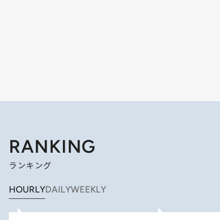
RANKING
ランキング
HOURLY
DAILY
WEEKLY