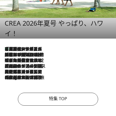
CREA 2026年夏号 やっぱり、ハワ
イ！
【厳選旅コスメ】「多機能アイテムがメイン！」旅好き美容エディターが選んだ夏旅ベストコスメを発表【Mサイズジップ】
2026.8.7
2026.8.6
「荷物が増えるほど旅ストレスは増す」美容ジャーナリストがたどり着いた最終結論。“化粧品を劇的に減らす”感動の凝縮美容とは
2026.8.6
「旅先には金髪ウィッグを持参」日本と同じメイクでは損してる!? 美容ジャーナリストが提案する“掟破りの旅美容”とは
2026.8.6
【厳選旅コスメ】「身軽さ＆UV対策重視！」ヘアアーティストshucoが選んだ夏旅ベストコスメを発表【Mサイズジップ】
2026.8.5
【厳選旅コスメ】国内をあちこち移動する河井菜摘が選んだ夏旅ベストコスメ発表！「リラックスアイテムはマスト」【Mサイズジップ】
2026.8.4
【厳選旅コスメ】「紫外線＆乾燥対策しながらメイク感も！」ヘア＆メイクGeorgeが選んだ夏旅ベストコスメを発表！【Mサイズジップ】
特集 TOP