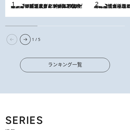
メントールやエタノールは不使用。ピジョンより、マイルドな冷感成分で肌温度をマイナス3℃まで下げる「ごきげんクール ひんやりアクアミスト」を3名様にプレゼント
2026.8.7
2026.8.5
下町風情あふれる台北屈指の人気エリア・大稲埕でセンスのいい台湾土産《ヴィン
1 / 5
ランキング一覧
SERIES