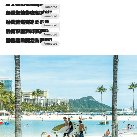
【トンボの足水浴】ヒノキの香りに包まれて涼感マックス！約13℃の湧水かけ流しを避暑地「星野温泉 トンボの湯」で体験
11 Hours Ago
2026.7.31
【ホテル帰省】という選択肢をOMOが提案。家族とほどよい距離を保つには「昼は実家、夜は気兼ねなくホテルで！」
2026.7.24
【夏限定ディナーコース】旬を迎える稚鮎や花ズッキーニなどをイタリア・トスカーナの郷土料理の手法で満喫！
2026.7.17
「土佐和ハーブかき氷」がOMO7高知に登場！生姜、山椒、大葉など目にも舌にも涼を呼ぶ郷土の味
2026.7.10
NEW OPEN！【界 草津】名湯の地に誕生。趣の異なる2種の温泉と上州ならではの会席・蕎麦割烹など美食を味わう究極の癒やし旅