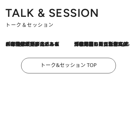
TALK & SESSION
トーク＆セッション
2026.8.3
「今後値上げがあるとすれば…」「リスクがあるのは今年の冬」エネルギー専門家が語る、ホルムズ海峡封鎖が家庭にもたらす“ある心配”
2026.8.3
「住宅建てられない…」「サーチャージ料の高値が続いている」ホルムズ海峡封鎖による影響はいつまで続く？《エネルギー専門家に聞く“どうなる日本の暮らし”》
トーク&セッション TOP