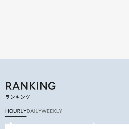
RANKING
ランキング
HOURLY
DAILY
WEEKLY