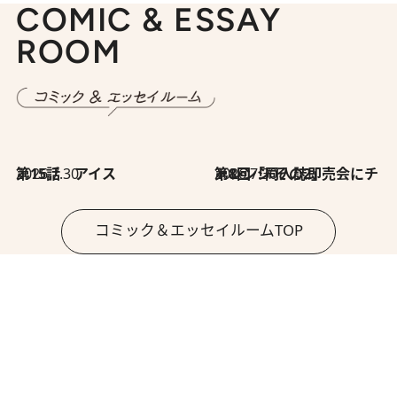
COMIC & ESSAY
ROOM
2026.7.30
第15話 アイス
2026.7.30
第8回「同人誌即売会にチャレンジ その2」
コミック＆エッセイルームTOP