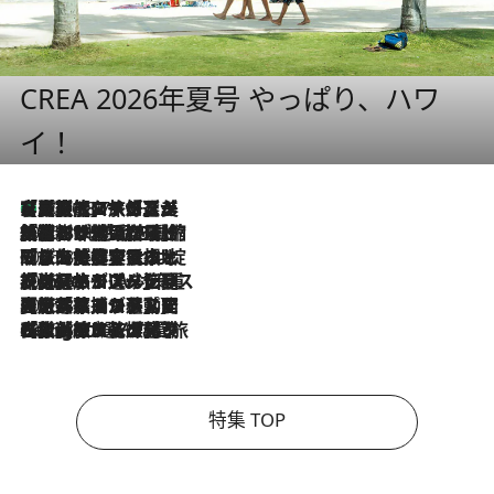
CREA 2026年夏号 やっぱり、ハワ
イ！
【厳選旅コスメ】「多機能アイテムがメイン！」旅好き美容エディターが選んだ夏旅ベストコスメを発表【Mサイズジップ】
2026.8.7
2026.8.6
「荷物が増えるほど旅ストレスは増す」美容ジャーナリストがたどり着いた最終結論。“化粧品を劇的に減らす”感動の凝縮美容とは
2026.8.6
「旅先には金髪ウィッグを持参」日本と同じメイクでは損してる!? 美容ジャーナリストが提案する“掟破りの旅美容”とは
2026.8.6
【厳選旅コスメ】「身軽さ＆UV対策重視！」ヘアアーティストshucoが選んだ夏旅ベストコスメを発表【Mサイズジップ】
2026.8.5
【厳選旅コスメ】国内をあちこち移動する河井菜摘が選んだ夏旅ベストコスメ発表！「リラックスアイテムはマスト」【Mサイズジップ】
2026.8.4
【厳選旅コスメ】「紫外線＆乾燥対策しながらメイク感も！」ヘア＆メイクGeorgeが選んだ夏旅ベストコスメを発表！【Mサイズジップ】
特集 TOP