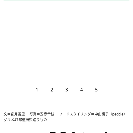
1
2
3
4
5
文＝嶺月香里 写真＝安彦幸枝 フードスタイリング＝中山暢子（peddle）
グルメ
47都道府県
贈りもの