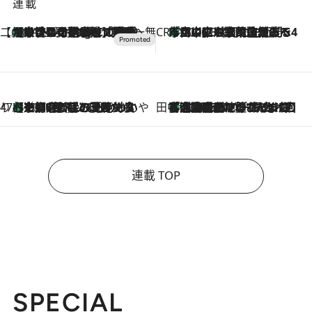
連載
【CREA×星野リゾート】唯一無二。癒しと発見が待つ場所へ
【トンボの足水浴】ヒノキの香りに包まれて涼感マックス！約13℃の湧水かけ流しを避暑地「星野温泉 トンボの湯」で体験
11 Hours Ago
CREA'S CHOICE
「立川にも歌舞伎があるんだよ」 片岡仁左衛門・市川中車ら豪華座組みで4年目の立川立飛歌舞伎へ
2026.8.7
47都道府県の手みやげ ひんやりスイーツで夏を満喫
【京都府】この夏絶対食べたい 冷やしておいしいおやつ3選 ひと口目から心を掴む新緑のテリーヌ
2026.8.7
田中稲の勝手に再ブーム
「湘南乃風に憧れて」観客大盛上がりの“タオル回し”に、ラッパー顔負けの高速歌唱まで…さだまさし（74）のアグレッシブすぎる現在地
2026.8.7
連載 TOP
SPECIAL