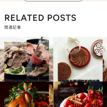
RELATED POSTS
関連記事
2023.12.8
馬刺し、ジンギスカンセット、焼肉盛り…食通4人が厳選する年末年始に取り寄せるべき「肉」4選
グルメ
2023.12.7
〈今から予約でも間に合う〉美しい「ガレット・デ・ロワ」3選 プロが選び抜いた間違いのない店
グルメ