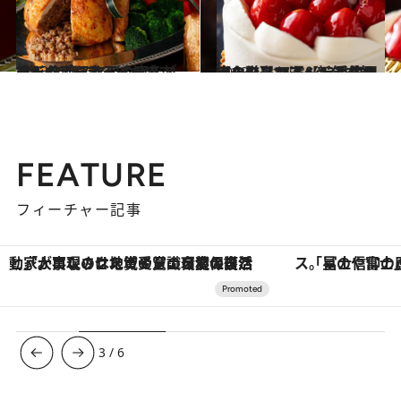
2023.12.5
ホームパーティにおすすめ！ クリスマスの夜をゴージャスにする ホテルメイドのデリ＆スイーツ
旅＆お出かけ
2023.11.12
【クリスマス＆新年を祝うなら】 スペシャルなホテルのフェアへ！ 季節限定の厳選14選【12月末まで！】
旅＆お出かけ
FEATURE
フィーチャー記事
「星のや富士」でデジタルデトックス。冨士信仰の歴史を辿り、心身を調える。
ヴァシュロン・コンスタンタン
3
/
6