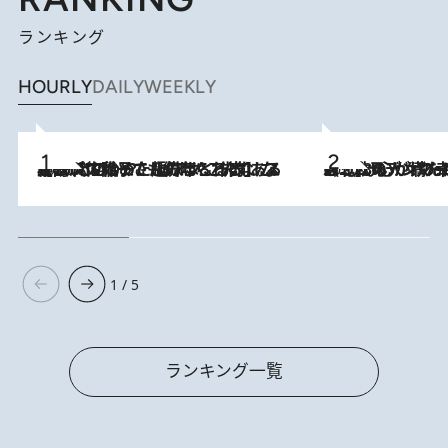
ランキング
HOURLY
DAILY
WEEKLY
2026.8.5
【阿川佐和子さんの年とる力】なぜ70代で始めた趣味は“こんなに楽しい”のか？ ピアノ、俳句…スランプに陥っても続けられる“ある秘訣”とは
2026.8.8
《北欧の人々の幸福度が高いのは…》元デンマーク親善大使が出会った“心が満たされる暮らし”「いいかげんにヒュッゲしなさい！」
1 / 5
ランキング一覧