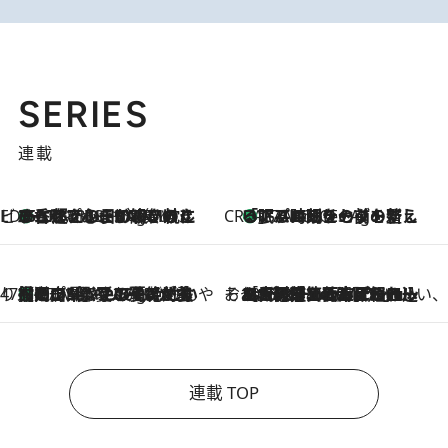
SERIES
連載
ビューティいいもの集め EDITORS' BEST
35℃超えの日の夜、枕にひと吹き！ BAUMのルームスプレーが、ひのきの香りで心まで解きほぐす
17 Minutes Ago
CREA'S CHOICE
「眠る時刻をセットする」——眠りの前を整える、バルミューダの新しいアプローチ
17 Minutes Ago
47都道府県の手みやげ ひんやりスイーツで夏を満喫
【岡山県】この夏絶対食べたい 冷やしておいしいおやつ3選 フルーツが主役のプリンやアイスが勢揃い
17 Minutes Ago
そおだよおこの関西おいしい、おやつ紀行
2026.8.9
［大阪府箕面市］一皿一皿目の前で仕上げられる、料理を巧みに組み込んだアシェットデセールコース「ミチル アシェット デセール（Michiru assiette dessert）」
連載 TOP