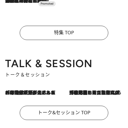
2026.7.10
NEW OPEN！【界 草津】名湯の地に誕生。趣の異なる2種の温泉と上州ならではの会席・蕎麦割烹など美食を味わう究極の癒やし旅
特集 TOP
TALK & SESSION
トーク＆セッション
2026.8.3
「今後値上げがあるとすれば…」「リスクがあるのは今年の冬」エネルギー専門家が語る、ホルムズ海峡封鎖が家庭にもたらす“ある心配”
2026.8.3
「住宅建てられない…」「サーチャージ料の高値が続いている」ホルムズ海峡封鎖による影響はいつまで続く？《エネルギー専門家に聞く“どうなる日本の暮らし”》
トーク&セッション TOP