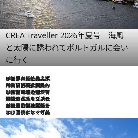
CREA Traveller 2026年夏号 海風
と太陽に誘われてポルトガルに会い
に行く
2026.8.8
リスボンの絶品スイーツ「パステル・デ・ナタ」とは？ポルトガル伝統の奥深い世界へ
2026.7.27
「私の祖国はポルトガル語です」国民的詩人フェルナンド・ペソアと、彼が愛した文学の街を歩く
2026.7.26
ポルトガル近海が育む極上の海の幸。キリリと冷えた白ワインと愉しむ、シーフード専門店の贅沢
2026.7.22
伝統の味をモダンに昇華。高感度な地元客が集う、リスボンの最旬ガストロノミー
2026.7.21
大航海時代の栄華から、震災、独裁、そして革命へ。ポルトガル・首都リスボンの石畳に刻まれた「歴史の光と影」
2026.7.13
エッセイ・ヤマザキマリ「慎ましくも美しき国 ポルトガル」