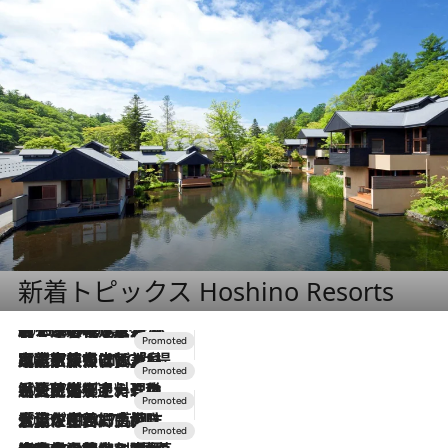
新着トピックス Hoshino Resorts
2026.8.7
【トンボの足水浴】ヒノキの香りに包まれて涼感マックス！約13℃の湧水かけ流しを避暑地「星野温泉 トンボの湯」で体験
2026.7.31
【ホテル帰省】という選択肢をOMOが提案。家族とほどよい距離を保つには「昼は実家、夜は気兼ねなくホテルで！」
2026.7.24
【夏限定ディナーコース】旬を迎える稚鮎や花ズッキーニなどをイタリア・トスカーナの郷土料理の手法で満喫！
2026.7.17
「土佐和ハーブかき氷」がOMO7高知に登場！生姜、山椒、大葉など目にも舌にも涼を呼ぶ郷土の味