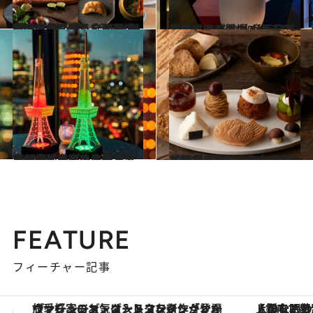
2023.11.4
旅の目的になる全国の“美食宿”10選 静岡・沼津「沼津倶楽部」ほか2023年にオープンした最新情報！
旅＆お出かけ
2023.10.30
フォーシーズンズホテル京都では この秋から自家製熟成肉が登場 【西日本注目ホテルのニュース18選】
旅＆お出かけ
2023.10.28
東日本エリアの注目ホテルの情報を総まとめ！ アンダーズ東京独自の ネイルサービスがスタートほか11軒
旅＆お出かけ
2023.10.25
【美食の秋にぴったり】お得＆スペシャルなホテルのとっておきフェア9選【11月末まで！】
旅＆お出かけ
FEATURE
フィーチャー記事
【銀座で出合う最旬美容】美髪ケアや上質な眠り…セルフケアのアップデートから、特別な名入れギフトまで。大人のための「ReFa GINZA」クルーズ