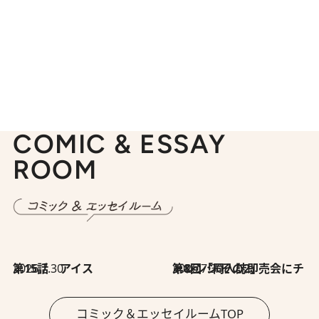
COMIC & ESSAY
ROOM
2026.7.30
第15話 アイス
2026.7.30
第8回「同人誌即売会にチャレンジ その2」
コミック＆エッセイルームTOP