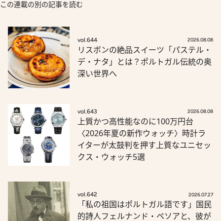
この連載の別の記事を読む
vol.644
2026.08.08
リスボンの絶品スイーツ「パステル・
デ・ナタ」とは？ポルトガル伝統の奥
深い世界へ
vol.643
2026.08.08
上質かつ高性能なのに100万円台
〈2026年夏の新作ウォッチ〉時計ラ
イターが太鼓判を押す上質なユニセッ
クス・ウォッチ5選
vol.642
2026.07.27
「私の祖国はポルトガル語です」国民
的詩人フェルナンド・ペソアと、彼が