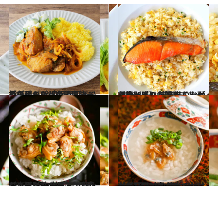
2023.4.12
この手があった！ 知って損なし！ 冷凍保存していた魚のおいしい調理法 「ブリのスパイスカレーレシピ」
グルメ
2023.8.5
【特別感に心躍るごちそうレシピ】 焼き鮭のっけ卵チャーハン ほぐしながら食べるのが美味！
グルメ
2023.11.6
【スーパーのあさり活用レシピ】 白央さん流シンプル深川丼 刻み三つ葉をお忘れなく！
グルメ
2023.10.21
【からだが喜ぶおかゆレシピ】 あさり佃煮のっけがゆ 優しいおいしさがじんわり胃に広がる
グルメ