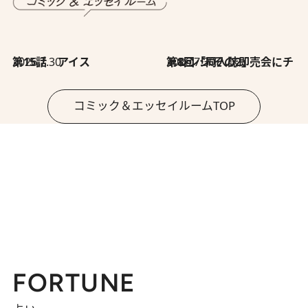
2026.7.30
第15話 アイス
2026.7.30
第8回「同人誌即売会にチャレンジ その2」
コミック＆エッセイルームTOP
FORTUNE