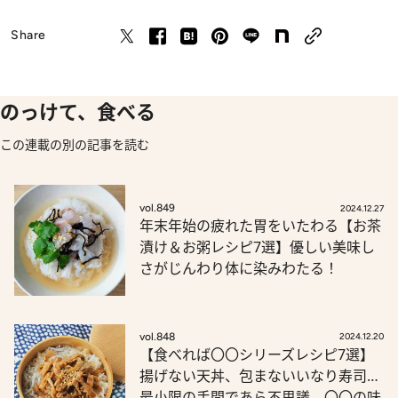
Share
のっけて、食べる
この連載の別の記事を読む
vol.849
2024.12.27
年末年始の疲れた胃をいたわる【お茶
漬け＆お粥レシピ7選】優しい美味し
さがじんわり体に染みわたる！
vol.848
2024.12.20
【食べれば〇〇シリーズレシピ7選】
揚げない天丼、包まないいなり寿司…
最小限の手間であら不思議、〇〇の味