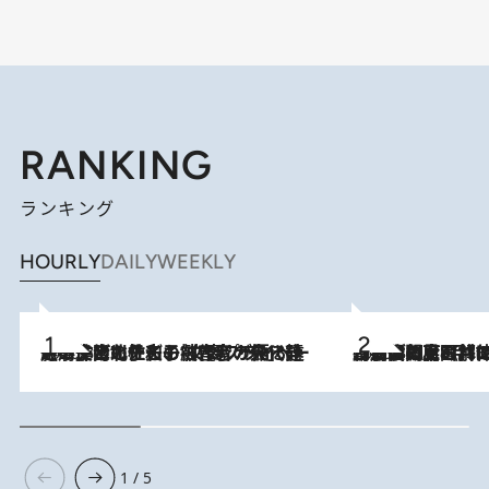
RANKING
ランキング
HOURLY
DAILY
WEEKLY
2026.8.3
《「文士の子ども被害者の会」発足！》阿川佐和子（72）が語る遠藤周作に北杜夫、劇作家・矢代静一の子どもたちの“文豪プライベート事件簿”
2026.8.8
「最後に見られてよかった」上野動物園の東園パンダ舎が解体前に特別公開。8月16日まで延長されたパネル展と共に辿る“半世紀”のパンダ飼育《解体工事の図面あり》
1 / 5