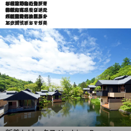
2026.7.26
ポルトガル近海が育む極上の海の幸。キリリと冷えた白ワインと愉しむ、シーフード専門店の贅沢
2026.7.22
伝統の味をモダンに昇華。高感度な地元客が集う、リスボンの最旬ガストロノミー
2026.7.21
大航海時代の栄華から、震災、独裁、そして革命へ。ポルトガル・首都リスボンの石畳に刻まれた「歴史の光と影」
2026.7.13
エッセイ・ヤマザキマリ「慎ましくも美しき国 ポルトガル」