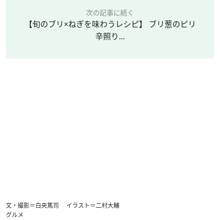
次の記事に続く
【旬のブリ×ねぎを味わうレシピ】 ブリ葱のピリ
辛照り...
文・撮影＝白央篤司 イラスト＝二村大輔
グルメ