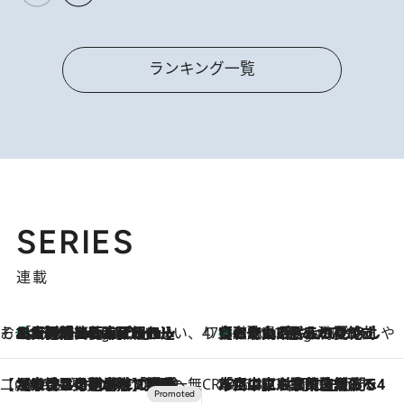
ランキング一覧
SERIES
連載
そおだよおこの関西おいしい、おやつ紀行
［大阪府箕面市］一皿一皿目の前で仕上げられる、料理を巧みに組み込んだアシェットデセールコース「ミチル アシェット デセール（Michiru assiette dessert）」
6 Hours Ago
47都道府県の手みやげ ひんやりスイーツで夏を満喫
【和歌山県】この夏絶対食べたい 冷やしておいしいおやつ3選 みかんがごろっと丸ごと入ったジュレ
6 Hours Ago
【CREA×星野リゾート】唯一無二。癒しと発見が待つ場所へ
2026.8.7
【トンボの足水浴】ヒノキの香りに包まれて涼感マックス！約13℃の湧水かけ流しを避暑地「星野温泉 トンボの湯」で体験
CREA'S CHOICE
2026.8.7
「立川にも歌舞伎があるんだよ」 片岡仁左衛門・市川中車ら豪華座組みで4年目の立川立飛歌舞伎へ