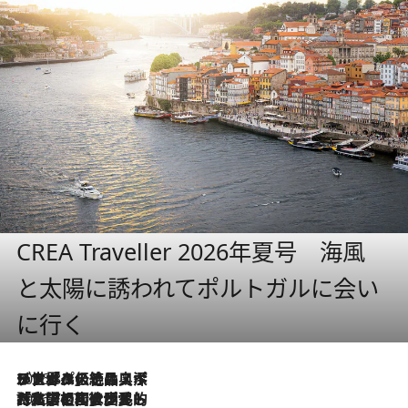
CREA Traveller 2026年夏号 海風
と太陽に誘われてポルトガルに会い
に行く
2026.8.8
リスボンの絶品スイーツ「パステル・デ・ナタ」とは？ポルトガル伝統の奥深い世界へ
2026.7.27
「私の祖国はポルトガル語です」国民的詩人フェルナンド・ペソアと、彼が愛した文学の街を歩く