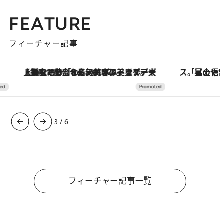
FEATURE
フィーチャー記事
【銀座で出合う最旬美容】美髪ケアや上質な眠り…セルフケアのアップデートから、特別な名入れギフトまで。大人のための「ReFa GINZA」クルーズ
3
/
6
フィーチャー記事一覧