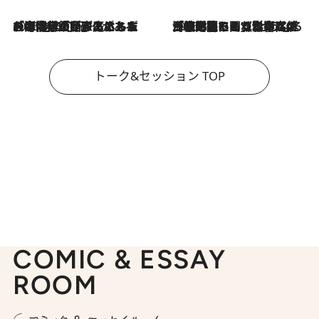
2026.8.3
「今後値上げがあるとすれば…」「リスクがあるのは今年の冬」エネルギー専門家が語る、ホルムズ海峡封鎖が家庭にもたらす“ある心配”
2026.8.3
「住宅建てられない…」「サーチャージ料の高値が続いている」ホルムズ海峡封鎖による影響はいつまで続く？《エネルギー専門家に聞く“どうなる日本の暮らし”》
トーク&セッション TOP
COMIC & ESSAY
ROOM