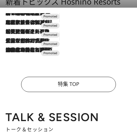
新着トピックス Hoshino Resorts
2026.8.7
【トンボの足水浴】ヒノキの香りに包まれて涼感マックス！約13℃の湧水かけ流しを避暑地「星野温泉 トンボの湯」で体験
2026.7.31
【ホテル帰省】という選択肢をOMOが提案。家族とほどよい距離を保つには「昼は実家、夜は気兼ねなくホテルで！」
2026.7.24
【夏限定ディナーコース】旬を迎える稚鮎や花ズッキーニなどをイタリア・トスカーナの郷土料理の手法で満喫！
2026.7.17
「土佐和ハーブかき氷」がOMO7高知に登場！生姜、山椒、大葉など目にも舌にも涼を呼ぶ郷土の味
2026.7.10
NEW OPEN！【界 草津】名湯の地に誕生。趣の異なる2種の温泉と上州ならではの会席・蕎麦割烹など美食を味わう究極の癒やし旅
特集 TOP
TALK & SESSION
トーク＆セッション