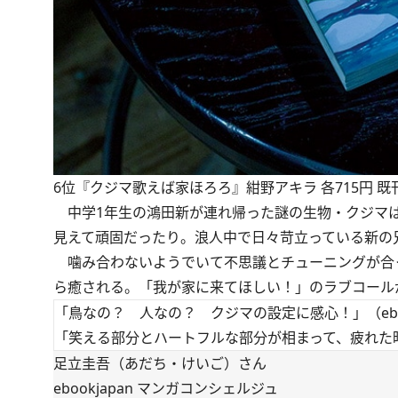
6位『クジマ歌えば家ほろろ』紺野アキラ 各715円 既
中学1年生の鴻田新が連れ帰った謎の生物・クジマは
見えて頑固だったり。浪人中で日々苛立っている新の
噛み合わないようでいて不思議とチューニングが合
ら癒される。「我が家に来てほしい！」のラブコール
「鳥なの？ 人なの？ クジマの設定に感心！」（eboo
「笑える部分とハートフルな部分が相まって、疲れた時
足立圭吾（あだち・けいご）さん
ebookjapan マンガコンシェルジュ