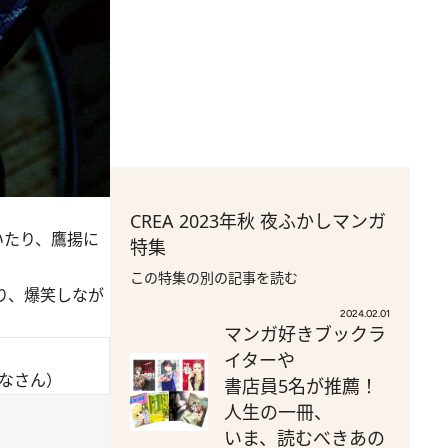
CREA 2023年秋 夜ふかしマンガ
いたり、鷹揚に
特集
この特集の別の記事を読む
り、爆笑しなが
2024.02.01
マンガ好きブックラ
イターや
はなさん）
書店員5名が推薦！
人生の一冊、
いま、読むべきあの