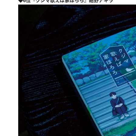
◆6位『クジマ歌えば家ほろろ』紺野アキラ