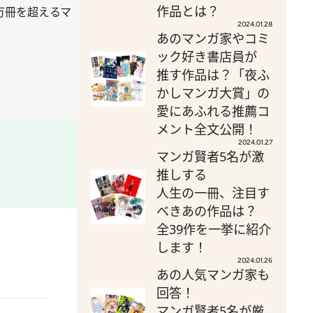
作品とは？
万冊を超えるマ
2024.01.28
あのマンガ家やコミ
ック好き書店員が
推す作品は？「夜ふ
かしマンガ大賞」の
愛にあふれる推薦コ
メント全文公開！
2024.01.27
マンガ賢者5名が激
推しする
人生の一冊、注目す
べきあの作品は？
全39作を一挙に紹介
します！
2024.01.26
あの人気マンガ家も
回答！
マンガ賢者5名が厳