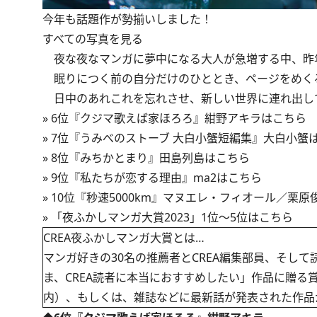
今年も話題作が勢揃いしました！
すべての写真を見る
夜な夜なマンガに夢中になる大人が急増する中、昨年
眠りにつく前の自分だけのひととき、ページをめく
日中のあれこれを忘れさせ、新しい世界に連れ出し
»
6位『クジマ歌えば家ほろろ』紺野アキラはこちら
»
7位『うみべのストーブ 大白小蟹短編集』大白小蟹
»
8位『みちかとまり』田島列島はこちら
»
9位『私たちが恋する理由』ma2はこちら
»
10位『秒速5000km』マヌエレ・フィオール／栗
»
「夜ふかしマンガ大賞2023」1位～5位はこちら
CREA夜ふかしマンガ大賞とは…
マンガ好きの30名の推薦者とCREA編集部員、そし
ま、CREA読者に本当におすすめしたい」作品に贈る賞
内）、もしくは、雑誌などに最新話が発表された作品