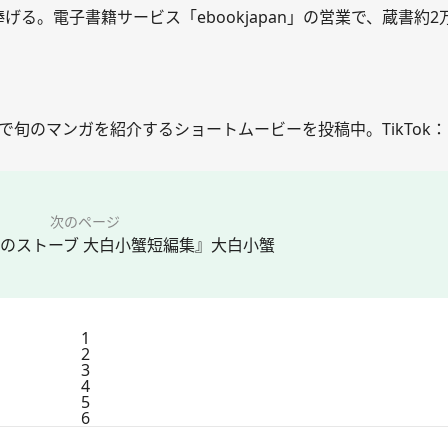
る。電子書籍サービス「ebookjapan」の営業で、蔵書約2
」の名で旬のマンガを紹介するショートムービーを投稿中。TikTok：
次のページ
べのストーブ 大白小蟹短編集』大白小蟹
1
2
3
4
5
6