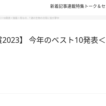
新着記事
連載
特集
トーク＆セ
ベスト10発表＜後篇＞鳥なの…？謎の生物の日常に皆が夢中
賞2023】 今年のベスト10発表