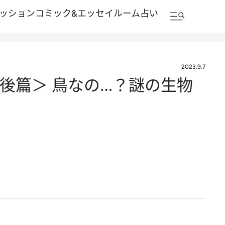
ッション
コミック&エッセイルーム
占い
2023.9.7
＜後篇＞ 鳥なの…？謎の生物