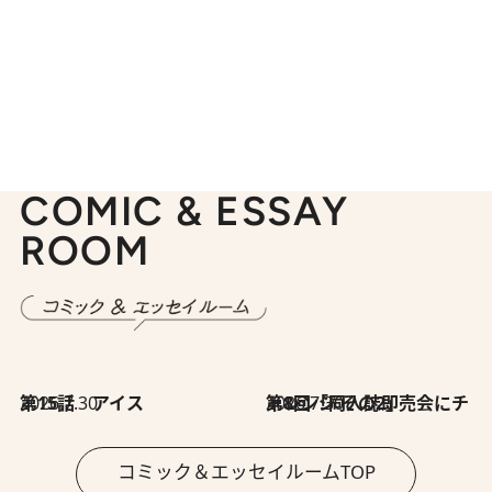
COMIC & ESSAY
ROOM
2026.7.30
第15話 アイス
2026.7.30
第8回「同人誌即売会にチャレンジ その2」
コミック＆エッセイルームTOP