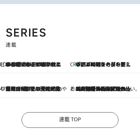
SERIES
連載
ビューティいいもの集め EDITORS' BEST
35℃超えの日の夜、枕にひと吹き！ BAUMのルームスプレーが、ひのきの香りで心まで解きほぐす
2026.8.10
CREA'S CHOICE
「眠る時刻をセットする」——眠りの前を整える、バルミューダの新しいアプローチ
2026.8.10
47都道府県の手みやげ ひんやりスイーツで夏を満喫
【岡山県】この夏絶対食べたい 冷やしておいしいおやつ3選 フルーツが主役のプリンやアイスが勢揃い
2026.8.10
そおだよおこの関西おいしい、おやつ紀行
2026.8.9
［大阪府箕面市］一皿一皿目の前で仕上げられる、料理を巧みに組み込んだアシェットデセールコース「ミチル アシェット デセール（Michiru assiette dessert）」
連載 TOP