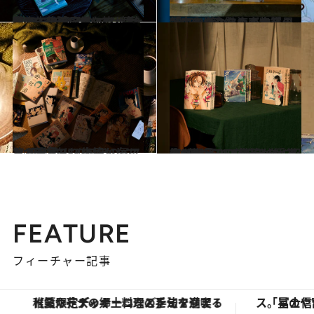
2023.9.7
【CREA夜ふかしマンガ大賞2023】今年のベスト10発表＜後篇＞鳥なの…？謎の生物の日常に皆が夢中
カルチャー
2023.9.7
「夜ふかしマンガ大賞2023」第1位！ モテる男子のままならぬ恋物語 『いやはや熱海くん』の魅力とは？
カルチャー
2022.9.18
第1回「CREA夜ふかしマンガ大賞」 2022年のベスト10発表！〈後篇〉 気になる第1位は―!?
カルチャー
2022.9.17
第1回「CREA夜ふかしマンガ大賞」 2022年のベスト10発表！〈前篇〉 受賞作5位から10位を一挙に紹介
カルチャー
FEATURE
フィーチャー記事
【夏限定ディナーコース】旬を迎える稚鮎や花ズッキーニなどをイタリア・トスカーナの郷土料理の手法で満喫！