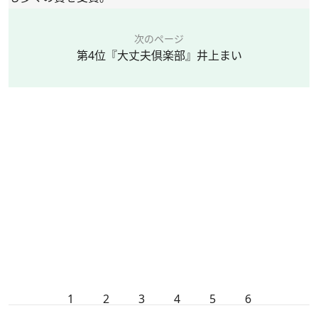
次のページ
第4位『大丈夫倶楽部』井上まい
1
2
3
4
5
6