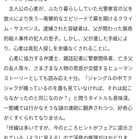
主人公の心麦が、ふたり暮らししていた元警察官の父を
放火により失う―衝撃的なエピソードで幕を開けるクライ
ム・サスペンス。逮捕された容疑者は、父が関わった猟奇
的殺人事件の犯人の息子。しかし、父が遺した手紙によ
り、心麦は真犯人探しを余儀なくされることに。
心麦に協力する弁護士、雑誌記者に警察関係者、亡き父
の友人等々、さまざまな人物の思惑が交錯するヒューマン
ストーリーとしても読み応え十分。「ジャングルの中でク
ジャクが踊っているのを誰も見ていなければ、それは起こ
らなかったのと同じなのか？」と問うタイトルも意味深。
一筋縄では行かなそうな謎の連続に翻弄されつつ、好奇心
がくすぐられてなりません。
「伏線は多いですが、今のところヒントがフェアに提示さ
れている（ように見える）ので深夜の推理がはかどりま