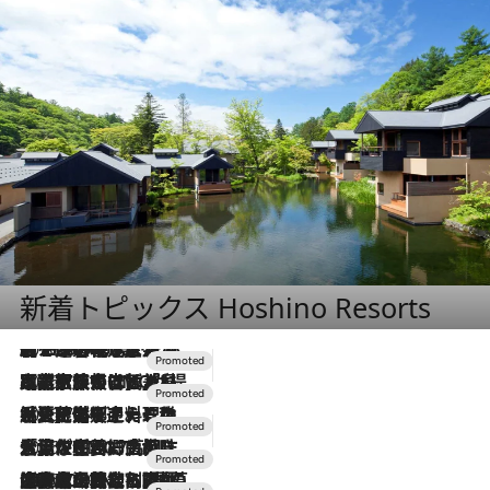
新着トピックス Hoshino Resorts
2026.8.7
【トンボの足水浴】ヒノキの香りに包まれて涼感マックス！約13℃の湧水かけ流しを避暑地「星野温泉 トンボの湯」で体験
2026.7.31
【ホテル帰省】という選択肢をOMOが提案。家族とほどよい距離を保つには「昼は実家、夜は気兼ねなくホテルで！」
2026.7.24
【夏限定ディナーコース】旬を迎える稚鮎や花ズッキーニなどをイタリア・トスカーナの郷土料理の手法で満喫！
2026.7.17
「土佐和ハーブかき氷」がOMO7高知に登場！生姜、山椒、大葉など目にも舌にも涼を呼ぶ郷土の味
2026.7.10
NEW OPEN！【界 草津】名湯の地に誕生。趣の異なる2種の温泉と上州ならではの会席・蕎麦割烹など美食を味わう究極の癒やし旅