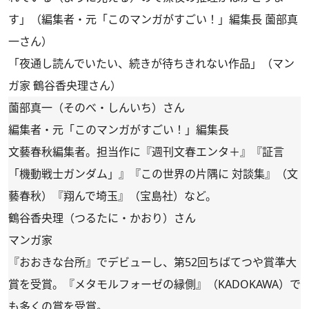
す」（編集者・元「このマンガがすごい！」編集長 薗部真
一さん）
「夜通し読んでいたい、続きが待ちきれない作品」（マン
ガ家 鶴谷香央理さん）
薗部真一（そのべ・しんいち）さん
編集者・元「このマンガがすごい！」編集長
文藝春秋編集者。担当作に『週刊文春エンタ＋』『証言
「機動戦士ガンダム」』『この世界の片隅に 対談集』（文
藝春秋）『翔んで埼玉』（宝島社）など。
鶴谷香央理（つるたに・かおり）さん
マンガ家
『おおきな台所』でデビューし、第52回ちばてつや賞準大
賞を受賞。『メタモルフォーゼの縁側』（KADOKAWA）で
も多くの賞を受賞。