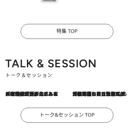
特集 TOP
TALK & SESSION
トーク＆セッション
2026.8.3
「今後値上げがあるとすれば…」「リスクがあるのは今年の冬」エネルギー専門家が語る、ホルムズ海峡封鎖が家庭にもたらす“ある心配”
2026.8.3
「住宅建てられない…」「サーチャージ料の高値が続いている」ホルムズ海峡封鎖による影響はいつまで続く？《エネルギー専門家に聞く“どうなる日本の暮らし”》
トーク&セッション TOP