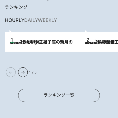
ランキング
HOURLY
DAILY
WEEKLY
【新月】8月13日 獅子座の新月の日に行うといいこと
3 Hours Ago
2022.2.8
【福島県の伝統工芸品】 見た目も愛らしい縁起物 「起き上がり小法師」
1 / 5
ランキング一覧