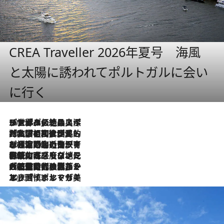
CREA Traveller 2026年夏号 海風
と太陽に誘われてポルトガルに会い
に行く
2026.8.8
リスボンの絶品スイーツ「パステル・デ・ナタ」とは？ポルトガル伝統の奥深い世界へ
2026.7.27
「私の祖国はポルトガル語です」国民的詩人フェルナンド・ペソアと、彼が愛した文学の街を歩く
2026.7.26
ポルトガル近海が育む極上の海の幸。キリリと冷えた白ワインと愉しむ、シーフード専門店の贅沢
2026.7.22
伝統の味をモダンに昇華。高感度な地元客が集う、リスボンの最旬ガストロノミー
2026.7.21
大航海時代の栄華から、震災、独裁、そして革命へ。ポルトガル・首都リスボンの石畳に刻まれた「歴史の光と影」
2026.7.13
エッセイ・ヤマザキマリ「慎ましくも美しき国 ポルトガル」