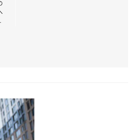
の
へ
…