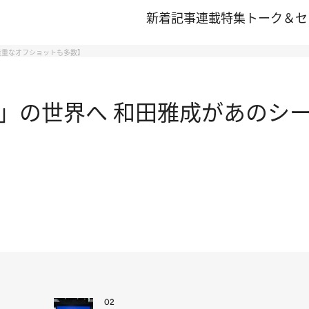
新着記事
連載
特集
トーク＆セ
貴重なオフショットも多数】
」の世界へ 和田雅成があのシー
02