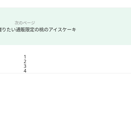
次のページ
贈りたい通販限定の桃のアイスケーキ
1
2
3
4