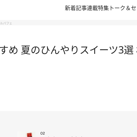
新着記事
連載
特集
トーク＆セ
ャルパフェ
すめ 夏のひんやりスイーツ3選
02