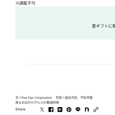
※通販不可
夏ギフトに
文＝Five Star Corporation 写真＝釜谷洋史、平松市聖
旅＆お出かけ
グルメ
47都道府県
Share