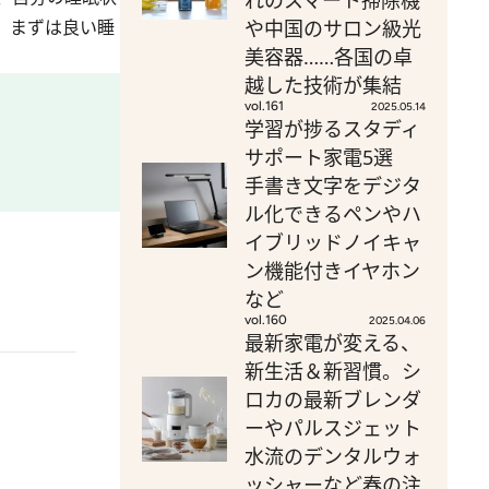
れのスマート掃除機
や中国のサロン級光
、まずは良い睡
美容器……各国の卓
越した技術が集結
vol.161
2025.05.14
学習が捗るスタディ
サポート家電5選
手書き文字をデジタ
ル化できるペンやハ
イブリッドノイキャ
ン機能付きイヤホン
など
vol.160
2025.04.06
最新家電が変える、
新生活＆新習慣。シ
ロカの最新ブレンダ
ーやパルスジェット
水流のデンタルウォ
ッシャーなど春の注