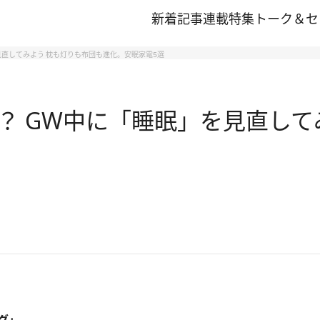
新着記事
連載
特集
トーク＆セ
見直してみよう 枕も灯りも布団も進化。安眠家電5選
？ GW中に「睡眠」を見直して