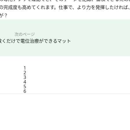
の完成度も高めてくれます。仕事で、より力を発揮したければ
が？
次のページ
敷くだけで電位治療ができるマット
1
2
3
4
5
6