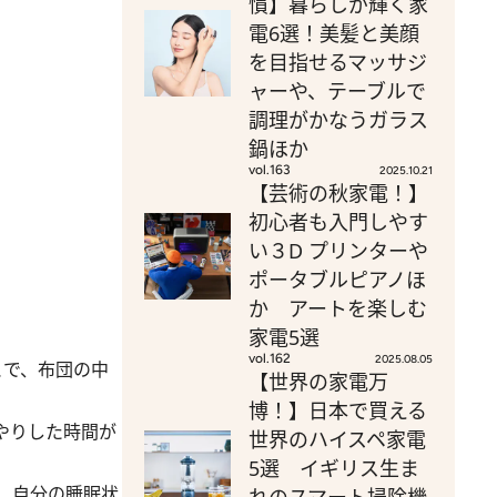
慣】暮らしが輝く家
電6選！美髪と美顔
を目指せるマッサジ
ャーや、テーブルで
調理がかなうガラス
鍋ほか
vol.163
2025.10.21
【芸術の秋家電！】
初心者も入門しやす
い３D プリンターや
ポータブルピアノほ
か アートを楽しむ
家電5選
vol.162
2025.08.05
とで、布団の中
【世界の家電万
博！】日本で買える
やりした時間が
世界のハイスペ家電
5選 イギリス生ま
、自分の睡眠状