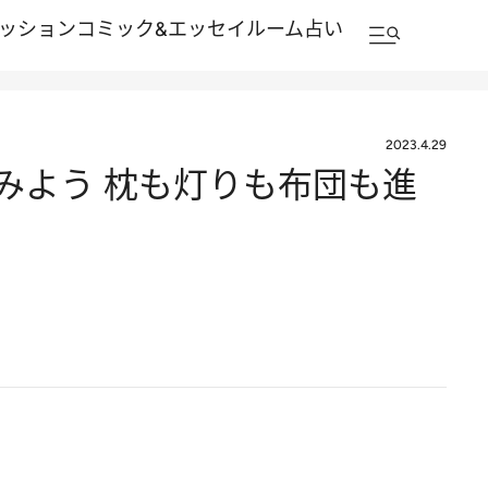
ッション
コミック&エッセイルーム
占い
2023.4.29
みよう 枕も灯りも布団も進