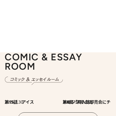
COMIC & ESSAY
ROOM
2026.7.30
第15話 アイス
2026.7.30
第8回「同人誌即売会にチャレンジ その2」