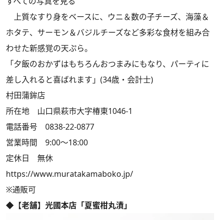
すべての写真を見る
上質なすり身をベースに、ウニ＆数の子チーズ、海藻＆
ホタテ、サーモン＆バジルチーズなど多彩な食材を組み合
わせた新感覚の天ぷら。
「夕飯のおかずはもちろんおつまみにもなり、パーティに
差し入れると喜ばれます」(34歳・会計士)
村田蒲鉾店
所在地 山口県萩市大字椿東1046-1
電話番号 0838-22-0877
営業時間 9:00～18:00
定休日 無休
https://www.muratakamaboko.jp/
※通販可
◆【老舗】光國本店「夏蜜柑丸漬」