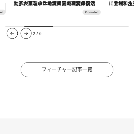
「土佐和ハーブかき氷」がOMO7高知に登場！生姜、山椒、大葉など目にも舌にも涼を呼ぶ郷土の味
ヴァシュロン・コンスタンタン
3
/
6
フィーチャー記事一覧