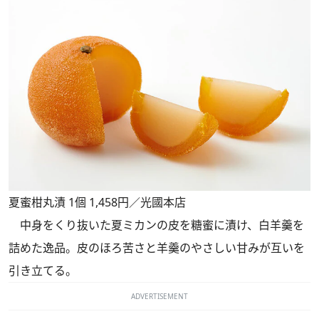
夏蜜柑丸漬 1個 1,458円／光國本店
中身をくり抜いた夏ミカンの皮を糖蜜に漬け、白羊羹を
詰めた逸品。皮のほろ苦さと羊羹のやさしい甘みが互いを
引き立てる。
ADVERTISEMENT