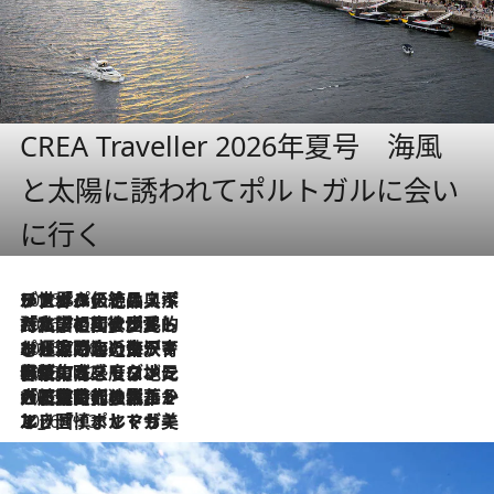
CREA Traveller 2026年夏号 海風
と太陽に誘われてポルトガルに会い
に行く
2026.8.8
リスボンの絶品スイーツ「パステル・デ・ナタ」とは？ポルトガル伝統の奥深い世界へ
2026.7.27
「私の祖国はポルトガル語です」国民的詩人フェルナンド・ペソアと、彼が愛した文学の街を歩く
2026.7.26
ポルトガル近海が育む極上の海の幸。キリリと冷えた白ワインと愉しむ、シーフード専門店の贅沢
2026.7.22
伝統の味をモダンに昇華。高感度な地元客が集う、リスボンの最旬ガストロノミー
2026.7.21
大航海時代の栄華から、震災、独裁、そして革命へ。ポルトガル・首都リスボンの石畳に刻まれた「歴史の光と影」
2026.7.13
エッセイ・ヤマザキマリ「慎ましくも美しき国 ポルトガル」