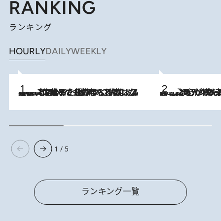
RANKING
ランキング
HOURLY
DAILY
WEEKLY
2026.8.5
【阿川佐和子さんの年とる力】なぜ70代で始めた趣味は“こんなに楽しい”のか？ ピアノ、俳句…スランプに陥っても続けられる“ある秘訣”とは
2026.8.8
《北欧の人々の幸福度が高いのは…》元デンマーク親善大使が出会った“心が満たされる暮らし”「いいかげんにヒュッゲしなさい！」
1 / 5
ランキング一覧