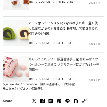
TRIP
GOURMET
PREFECTURES
2023.1.29
バラを象ったインスタ映えなおはぎや 和三盆を使
った昔ながらの羽根さぬき 長年地元で愛される老
舗手みやげ4選
TRIP
GOURMET
PREFECTURES
2023.1.28
もらってうれしい！ 厳選老舗手土産 高たんぱくか
つヘルシーな鳥取の ソウルフードほか全7品！～中
国篇～
TRIP
GOURMET
PREFECTURES
2023.1.27
文＝Five Star Corporation 撮影＝釜谷洋史、平松市聖
旅＆お出かけ
グルメ
47都道府県
Share