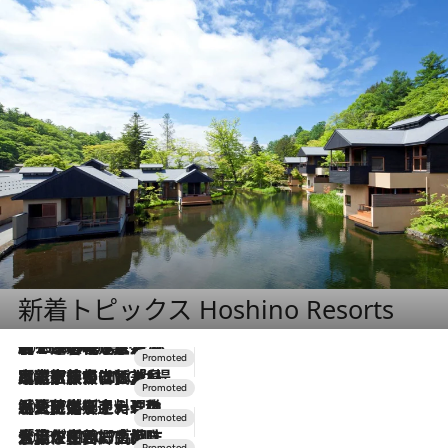
新着トピックス Hoshino Resorts
2026.8.7
【トンボの足水浴】ヒノキの香りに包まれて涼感マックス！約13℃の湧水かけ流しを避暑地「星野温泉 トンボの湯」で体験
2026.7.31
【ホテル帰省】という選択肢をOMOが提案。家族とほどよい距離を保つには「昼は実家、夜は気兼ねなくホテルで！」
2026.7.24
【夏限定ディナーコース】旬を迎える稚鮎や花ズッキーニなどをイタリア・トスカーナの郷土料理の手法で満喫！
2026.7.17
「土佐和ハーブかき氷」がOMO7高知に登場！生姜、山椒、大葉など目にも舌にも涼を呼ぶ郷土の味