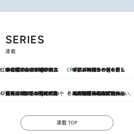
SERIES
連載
ビューティいいもの集め EDITORS' BEST
35℃超えの日の夜、枕にひと吹き！ BAUMのルームスプレーが、ひのきの香りで心まで解きほぐす
17 Minutes Ago
CREA'S CHOICE
「眠る時刻をセットする」——眠りの前を整える、バルミューダの新しいアプローチ
17 Minutes Ago
47都道府県の手みやげ ひんやりスイーツで夏を満喫
【岡山県】この夏絶対食べたい 冷やしておいしいおやつ3選 フルーツが主役のプリンやアイスが勢揃い
17 Minutes Ago
そおだよおこの関西おいしい、おやつ紀行
2026.8.9
［大阪府箕面市］一皿一皿目の前で仕上げられる、料理を巧みに組み込んだアシェットデセールコース「ミチル アシェット デセール（Michiru assiette dessert）」
連載 TOP