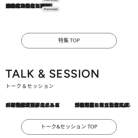
2026.7.10
NEW OPEN！【界 草津】名湯の地に誕生。趣の異なる2種の温泉と上州ならではの会席・蕎麦割烹など美食を味わう究極の癒やし旅
特集 TOP
TALK & SESSION
トーク＆セッション
2026.8.3
「今後値上げがあるとすれば…」「リスクがあるのは今年の冬」エネルギー専門家が語る、ホルムズ海峡封鎖が家庭にもたらす“ある心配”
2026.8.3
「住宅建てられない…」「サーチャージ料の高値が続いている」ホルムズ海峡封鎖による影響はいつまで続く？《エネルギー専門家に聞く“どうなる日本の暮らし”》
トーク&セッション TOP