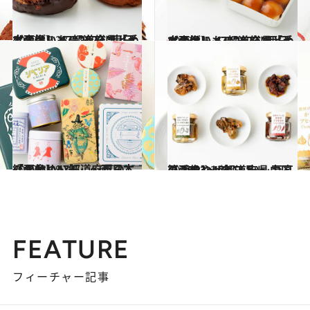
2022.12.23
【画像】 47都道府県「手土産グルメ」2023 “東日本の旨いもの”を総まとめ
グルメ
2023.1.5
【画像】 47都道府県「手土産グルメ」2023 “西日本の旨いもの”を総まとめ
グルメ
2022.3.19
【画像】47都道府県の「かわいい缶」～西日本総まとめ～
グルメ
2023.1.13
【画像】47都道府県 至高の手みやげリスト ～中国篇 2023～(全15品)
グルメ
FEATURE
フィーチャー記事