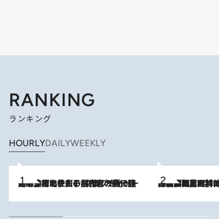
RANKING
ランキング
HOURLY
DAILY
WEEKLY
2026.8.3
《「文士の子ども被害者の会」発足！》阿川佐和子（72）が語る遠藤周作に北杜夫、劇作家・矢代静一の子どもたちの“文豪プライベート事件簿”
2026.8.8
「最後に見られてよかった」上野動物園の東園パンダ舎が解体前に特別公開。8月16日まで延長されたパネル展と共に辿る“半世紀”のパンダ飼育《解体工事の図面あり》