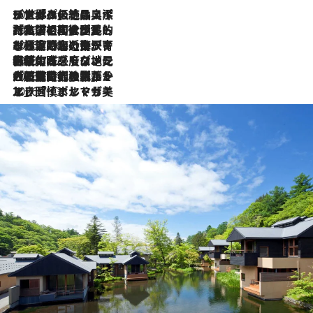
2026.8.8
リスボンの絶品スイーツ「パステル・デ・ナタ」とは？ポルトガル伝統の奥深い世界へ
2026.7.27
「私の祖国はポルトガル語です」国民的詩人フェルナンド・ペソアと、彼が愛した文学の街を歩く
2026.7.26
ポルトガル近海が育む極上の海の幸。キリリと冷えた白ワインと愉しむ、シーフード専門店の贅沢
2026.7.22
伝統の味をモダンに昇華。高感度な地元客が集う、リスボンの最旬ガストロノミー
2026.7.21
大航海時代の栄華から、震災、独裁、そして革命へ。ポルトガル・首都リスボンの石畳に刻まれた「歴史の光と影」
2026.7.13
エッセイ・ヤマザキマリ「慎ましくも美しき国 ポルトガル」