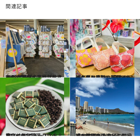
関連記事
2022.10.28
2022年ハワイ旅行におすすめ！ 滞在中に絶対行きたい ポップ・アップ・マーケット
旅＆お出かけ
2022.10.17
メイド・イン・ハワイをプレゼント 2022年のハワイ土産はこれ！ 現地アーティスト手製の厳選アイテム
旅＆お出かけ
2022.2.14
ハワイの“ニュースなお土産”3つ オアフ、ハワイ、マウイから厳選
旅＆お出かけ
2022.7.1
【2022最新ハワイ】観光地の状況は？ 旅行のお役立ち情報を現地からレポ！
旅＆お出かけ