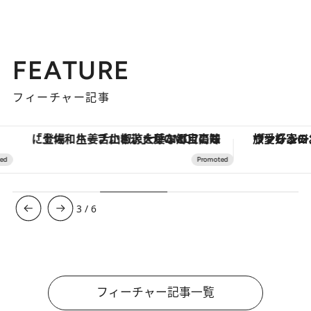
FEATURE
フィーチャー記事
「土佐和ハーブかき氷」がOMO7高知に登場！生姜、山椒、大葉など目にも舌にも涼を呼ぶ郷土の味
ヴァシュロン・コンスタンタン
3
/
6
フィーチャー記事一覧