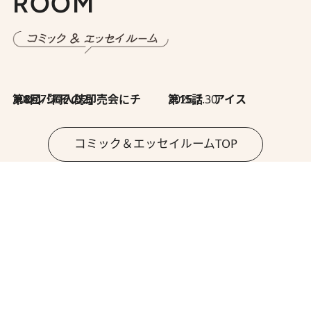
ROOM
2026.7.30
第8回「同人誌即売会にチャレンジ その2」
2026.7.30
第15話 アイス
コミック＆エッセイルームTOP