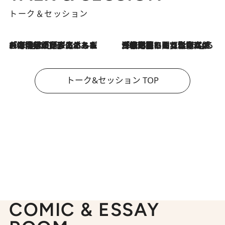
トーク＆セッション
2026.8.3
「今後値上げがあるとすれば…」「リスクがあるのは今年の冬」エネルギー専門家が語る、ホルムズ海峡封鎖が家庭にもたらす“ある心配”
2026.8.3
「住宅建てられない…」「サーチャージ料の高値が続いている」ホルムズ海峡封鎖による影響はいつまで続く？《エネルギー専門家に聞く“どうなる日本の暮らし”》
トーク&セッション TOP
COMIC & ESSAY