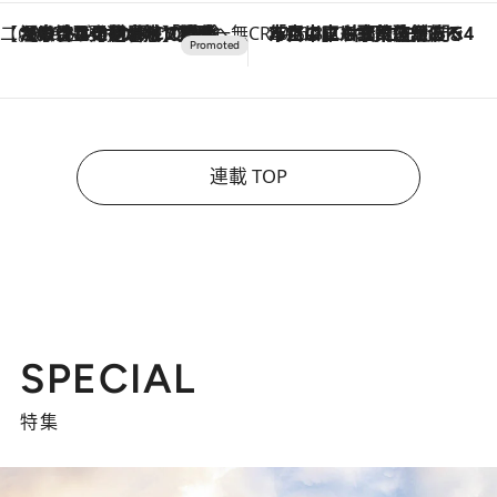
【CREA×星野リゾート】唯一無二。癒しと発見が待つ場所へ
2026.8.7
【トンボの足水浴】ヒノキの香りに包まれて涼感マックス！約13℃の湧水かけ流しを避暑地「星野温泉 トンボの湯」で体験
CREA'S CHOICE
2026.8.7
「立川にも歌舞伎があるんだよ」 片岡仁左衛門・市川中車ら豪華座組みで4年目の立川立飛歌舞伎へ
連載 TOP
SPECIAL
特集