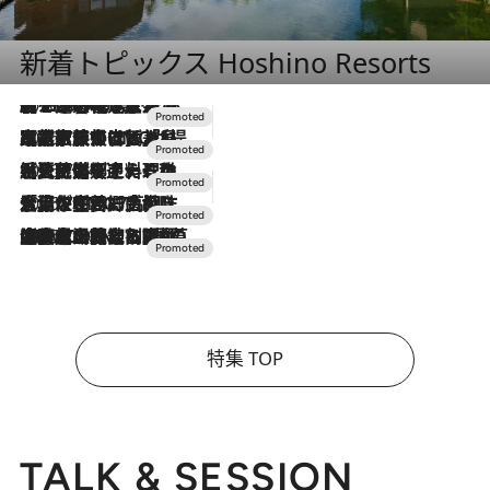
新着トピックス Hoshino Resorts
2026.8.7
【トンボの足水浴】ヒノキの香りに包まれて涼感マックス！約13℃の湧水かけ流しを避暑地「星野温泉 トンボの湯」で体験
2026.7.31
【ホテル帰省】という選択肢をOMOが提案。家族とほどよい距離を保つには「昼は実家、夜は気兼ねなくホテルで！」
2026.7.24
【夏限定ディナーコース】旬を迎える稚鮎や花ズッキーニなどをイタリア・トスカーナの郷土料理の手法で満喫！
2026.7.17
「土佐和ハーブかき氷」がOMO7高知に登場！生姜、山椒、大葉など目にも舌にも涼を呼ぶ郷土の味
2026.7.10
NEW OPEN！【界 草津】名湯の地に誕生。趣の異なる2種の温泉と上州ならではの会席・蕎麦割烹など美食を味わう究極の癒やし旅
特集 TOP
TALK & SESSION