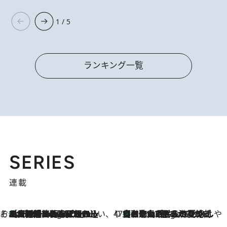
1 / 5
ランキング一覧
SERIES
連載
そおだよおこの関西おいしい、おやつ紀行
［大阪府箕面市］一皿一皿目の前で仕上げられる、料理を巧みに組み込んだアシェットデセールコース「ミチル アシェット デセール（Michiru assiette dessert）」
8 Hours Ago
47都道府県の手みやげ ひんやりスイーツで夏を満喫
【和歌山県】この夏絶対食べたい 冷やしておいしいおやつ3選 みかんがごろっと丸ごと入ったジュレ
8 Hours Ago