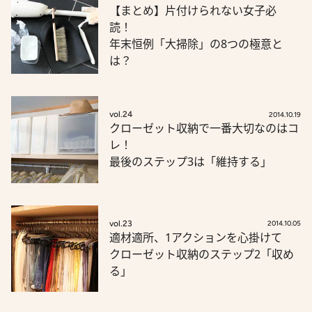
【まとめ】片付けられない女子必
読！
年末恒例「大掃除」の8つの極意と
は？
vol.24
2014.10.19
クローゼット収納で一番大切なのはコ
レ！
最後のステップ3は「維持する」
vol.23
2014.10.05
適材適所、1アクションを心掛けて
クローゼット収納のステップ2「収め
る」