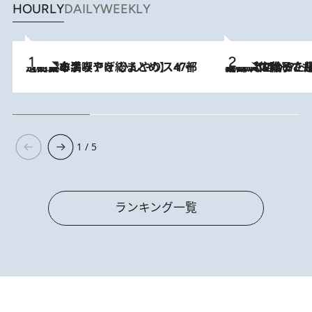
HOURLY
DAILY
WEEKLY
2026.8.5
【西日本エリアを総まとめ】 47都道府県の手みやげ ひんやりスイーツで夏を満喫
2026.8.5
【阿川佐和子さんの年とる力】なぜ70代で始めた趣味は“こんなに楽しい”のか？ ピアノ、俳句…スランプに陥っても続けられる“ある秘訣”とは
1 / 5
ランキング一覧