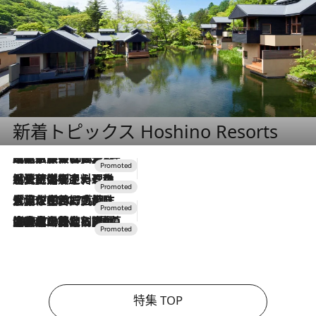
新着トピックス Hoshino Resorts
2026.7.31
【ホテル帰省】という選択肢をOMOが提案。家族とほどよい距離を保つには「昼は実家、夜は気兼ねなくホテルで！」
2026.7.24
【夏限定ディナーコース】旬を迎える稚鮎や花ズッキーニなどをイタリア・トスカーナの郷土料理の手法で満喫！
2026.7.17
「土佐和ハーブかき氷」がOMO7高知に登場！生姜、山椒、大葉など目にも舌にも涼を呼ぶ郷土の味
2026.7.10
NEW OPEN！【界 草津】名湯の地に誕生。趣の異なる2種の温泉と上州ならではの会席・蕎麦割烹など美食を味わう究極の癒やし旅
特集 TOP