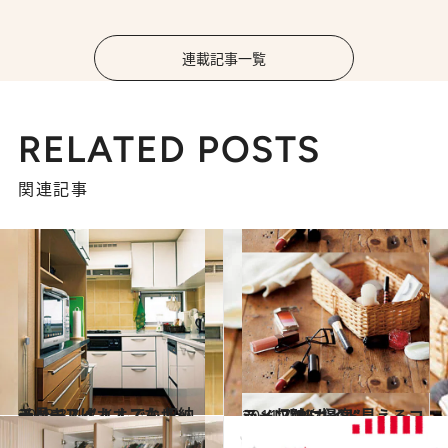
連載記事一覧
RELATED POSTS
関連記事
2013.3.1
一見キレイ！ でも収納スペースはカオスなキッチン
ライフスタイル
2011.7.29
シーン別に提案“見えるコスメ収納”ガイド
ライフスタイル