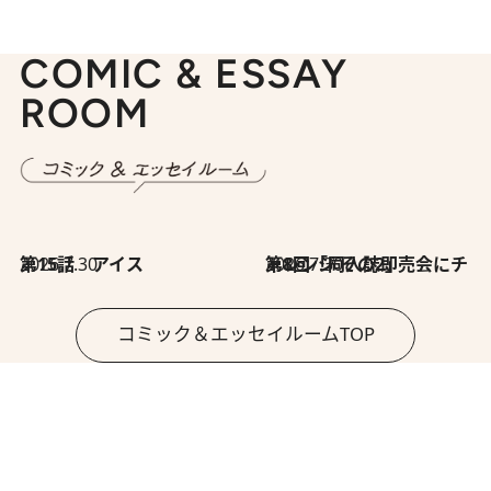
COMIC & ESSAY
ROOM
2026.7.30
第15話 アイス
2026.7.30
第8回「同人誌即売会にチャレンジ その2」
コミック＆エッセイルームTOP