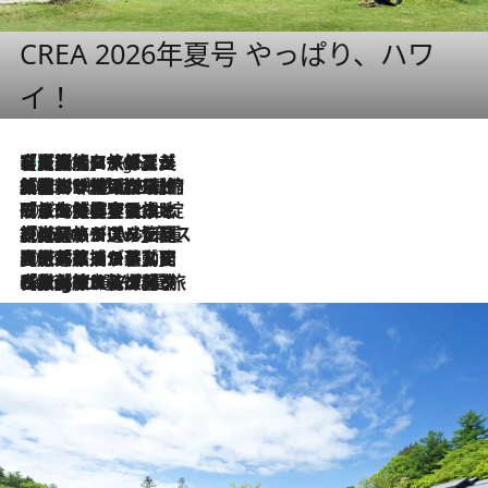
CREA 2026年夏号 やっぱり、ハワ
イ！
【厳選旅コスメ】「多機能アイテムがメイン！」旅好き美容エディターが選んだ夏旅ベストコスメを発表【Mサイズジップ】
2 Hours Ago
2026.8.6
「荷物が増えるほど旅ストレスは増す」美容ジャーナリストがたどり着いた最終結論。“化粧品を劇的に減らす”感動の凝縮美容とは
2026.8.6
「旅先には金髪ウィッグを持参」日本と同じメイクでは損してる!? 美容ジャーナリストが提案する“掟破りの旅美容”とは
2026.8.6
【厳選旅コスメ】「身軽さ＆UV対策重視！」ヘアアーティストshucoが選んだ夏旅ベストコスメを発表【Mサイズジップ】
2026.8.5
【厳選旅コスメ】国内をあちこち移動する河井菜摘が選んだ夏旅ベストコスメ発表！「リラックスアイテムはマスト」【Mサイズジップ】
2026.8.4
【厳選旅コスメ】「紫外線＆乾燥対策しながらメイク感も！」ヘア＆メイクGeorgeが選んだ夏旅ベストコスメを発表！【Mサイズジップ】