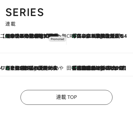
SERIES
連載
【CREA×星野リゾート】唯一無二。癒しと発見が待つ場所へ
【トンボの足水浴】ヒノキの香りに包まれて涼感マックス！約13℃の湧水かけ流しを避暑地「星野温泉 トンボの湯」で体験
16 Minutes Ago
CREA'S CHOICE
「立川にも歌舞伎があるんだよ」 片岡仁左衛門・市川中車ら豪華座組みで4年目の立川立飛歌舞伎へ
2 Hours Ago
47都道府県の手みやげ ひんやりスイーツで夏を満喫
【京都府】この夏絶対食べたい 冷やしておいしいおやつ3選 ひと口目から心を掴む新緑のテリーヌ
2 Hours Ago
田中稲の勝手に再ブーム
「湘南乃風に憧れて」観客大盛上がりの“タオル回し”に、ラッパー顔負けの高速歌唱まで…さだまさし（74）のアグレッシブすぎる現在地
7 Hours Ago
連載 TOP