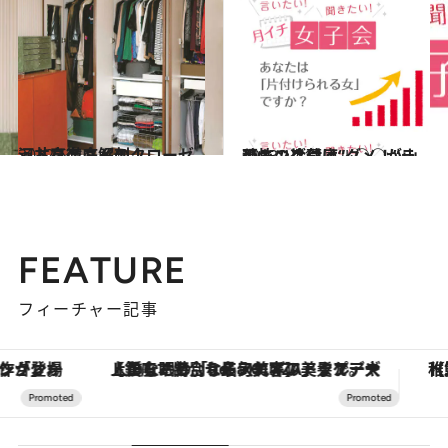
2012.5.1
河井真奈さんのクローゼットを徹底解剖！
ライフスタイル
2013.12.12
恐怖の冷蔵庫、○○が山積み 片付け“ダメ！”ランキング
ライフスタイル
FEATURE
フィーチャー記事
【銀座で出合う最旬美容】美髪ケアや上質な眠り…セルフケアのアップデートから、特別な名入れギフトまで。大人のための「ReFa GINZA」クルーズ
【夏限定ディナーコース】旬を迎