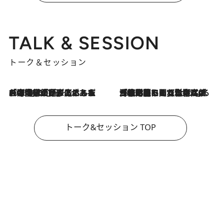
TALK & SESSION
トーク＆セッション
2026.8.3
「今後値上げがあるとすれば…」「リスクがあるのは今年の冬」エネルギー専門家が語る、ホルムズ海峡封鎖が家庭にもたらす“ある心配”
2026.8.3
「住宅建てられない…」「サーチャージ料の高値が続いている」ホルムズ海峡封鎖による影響はいつまで続く？《エネルギー専門家に聞く“どうなる日本の暮らし”》
トーク&セッション TOP