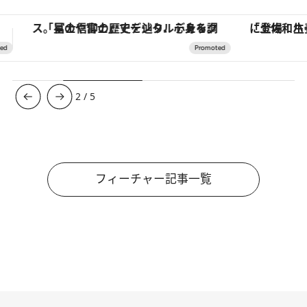
「土佐和ハーブかき氷」がOMO7高知に登場！生姜、山椒、大葉など目にも舌にも涼を呼ぶ郷土の味
ヴァシュロン・コンスタンタン
3
/
5
フィーチャー記事一覧