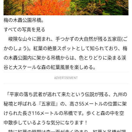
梅の木轟公園吊橋。
すべての写真を見る
峻険な山々に囲まれ、手つかずの大自然が残る五家荘(ご
かのしょう)。紅葉の絶景スポットとして知られており、梅
の木轟公園内に架かる吊橋からは、色とりどりに染まる渓
谷と大スケールな森の紅葉風景を楽しめる。
ADVERTISEMENT
「平家の落ち武者が逃れて来たという伝説が残る、九州の
秘境と呼ばれる『五家荘』の、高さ55メートルの位置に架
けられた長さ116メートルの吊橋です。歩くと森の中を空
中散歩しているような気分になります！
特に紅葉の時期は森一面が赤く染まり、紅葉と吊橋が調