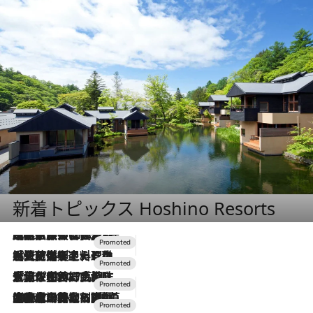
新着トピックス Hoshino Resorts
2026.7.31
【ホテル帰省】という選択肢をOMOが提案。家族とほどよい距離を保つには「昼は実家、夜は気兼ねなくホテルで！」
2026.7.24
【夏限定ディナーコース】旬を迎える稚鮎や花ズッキーニなどをイタリア・トスカーナの郷土料理の手法で満喫！
2026.7.17
「土佐和ハーブかき氷」がOMO7高知に登場！生姜、山椒、大葉など目にも舌にも涼を呼ぶ郷土の味
2026.7.10
NEW OPEN！【界 草津】名湯の地に誕生。趣の異なる2種の温泉と上州ならではの会席・蕎麦割烹など美食を味わう究極の癒やし旅