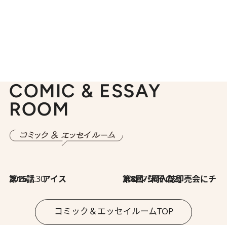
COMIC & ESSAY
ROOM
2026.7.30
第15話 アイス
2026.7.30
第8回「同人誌即売会にチャレンジ その2」
コミック＆エッセイルームTOP