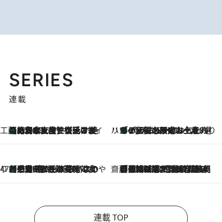
SERIES
連載
工藤まやのおもてなしハワイ
【ハワイ土産】ローカルの絶大な支持で復活！ 絶品の幻クッキー《元ファンの日本人女性が受け継いだ名店》
2026.8.6
ハワイ賢者 リサのお気に入りリスト
あの伝説の限定トートも！ リニューアルした「ディーン＆デルーカ ハワイ」で必須のお土産8選
2026.8.6
47都道府県の手みやげ ひんやりスイーツで夏を満喫
【三重県】この夏絶対食べたい 冷やしておいしいおやつ3選 お餅×アイスの新感覚スイーツ
2026.8.6
齋藤 薫 美容脳ルネサンス
「荷物が増えるほど旅ストレスは増す」美容ジャーナリストがたどり着いた最終結論。“化粧品を劇的に減らす”感動の凝縮美容とは
2026.8.6
連載 TOP