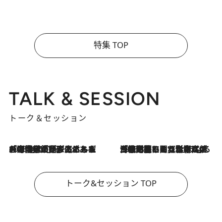
特集 TOP
TALK & SESSION
トーク＆セッション
2026.8.3
「今後値上げがあるとすれば…」「リスクがあるのは今年の冬」エネルギー専門家が語る、ホルムズ海峡封鎖が家庭にもたらす“ある心配”
2026.8.3
「住宅建てられない…」「サーチャージ料の高値が続いている」ホルムズ海峡封鎖による影響はいつまで続く？《エネルギー専門家に聞く“どうなる日本の暮らし”》
トーク&セッション TOP