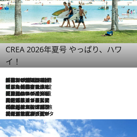
CREA 2026年夏号 やっぱり、ハワ
イ！
「荷物が増えるほど旅ストレスは増す」美容ジャーナリストがたどり着いた最終結論。“化粧品を劇的に減らす”感動の凝縮美容とは
2026.8.6
「旅先には金髪ウィッグを持参」日本と同じメイクでは損してる!? 美容ジャーナリストが提案する“掟破りの旅美容”とは
2026.8.6
【厳選旅コスメ】「身軽さ＆UV対策重視！」ヘアアーティストshucoが選んだ夏旅ベストコスメを発表【Mサイズジップ】
2026.8.6
2026.8.5
【厳選旅コスメ】国内をあちこち移動する河井菜摘が選んだ夏旅ベストコスメ発表！「リラックスアイテムはマスト」【Mサイズジップ】
2026.8.4
【厳選旅コスメ】「紫外線＆乾燥対策しながらメイク感も！」ヘア＆メイクGeorgeが選んだ夏旅ベストコスメを発表！【Mサイズジップ】
2026.8.3
【厳選旅コスメ】「保湿もタイパ重視！」“サウナ好き”タレント清水みさとが愛用する夏旅ベストコスメを発表！【Mサイズジップ】