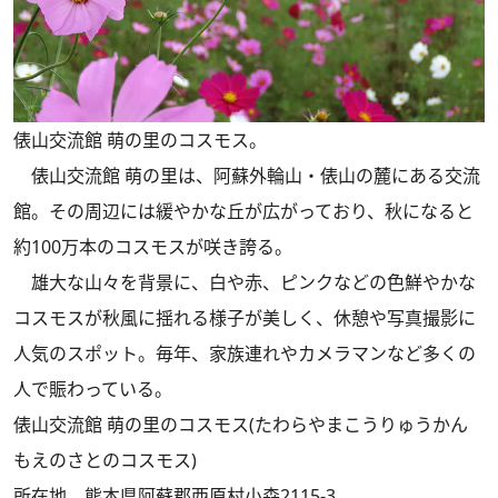
俵山交流館 萌の里のコスモス。
俵山交流館 萌の里は、阿蘇外輪山・俵山の麓にある交流
館。その周辺には緩やかな丘が広がっており、秋になると
約100万本のコスモスが咲き誇る。
雄大な山々を背景に、白や赤、ピンクなどの色鮮やかな
コスモスが秋風に揺れる様子が美しく、休憩や写真撮影に
人気のスポット。毎年、家族連れやカメラマンなど多くの
人で賑わっている。
俵山交流館 萌の里のコスモス(たわらやまこうりゅうかん
もえのさとのコスモス)
所在地 熊本県阿蘇郡西原村小森2115-3