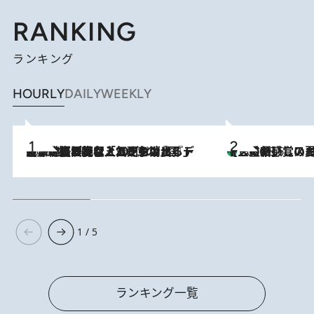
RANKING
ランキング
HOURLY
DAILY
WEEKLY
2026.8.5
【なぜ吉沢亮は「気配を消せる」のか？】興行収入208億の『国宝』を経て挑むミュージカル『ディア・エヴァン・ハンセン』。トップ俳優が舞台上でさらけ出した“孤独”とは
【三重県】この夏絶対食べたい 冷やしておいしいおやつ3選 お餅×ア
2026.8.6
1 / 5
ランキング一覧