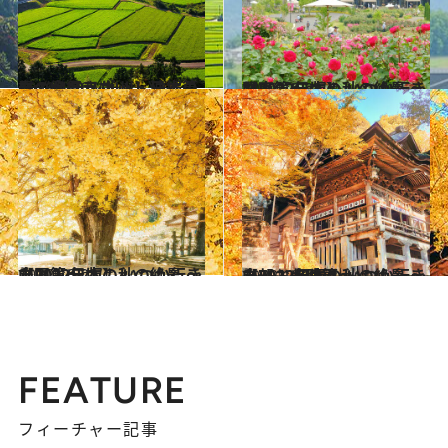
2021.4.26
いつか行きたい！ 日本の春の絶景 ～九州・沖縄篇～《全40スポット》
旅＆お出かけ
2022.10.23
【2022年版】 いつか行きたい！ 日本の秋の絶景 ～関東篇～
旅＆お出かけ
2022.10.22
【2022年版】 いつか行きたい！ 日本の秋の絶景 ～中国篇～
旅＆お出かけ
2022.10.14
【2022年版】 いつか行きたい！ 日本の秋の絶景 ～中部・北陸篇～
旅＆お出かけ
FEATURE
フィーチャー記事