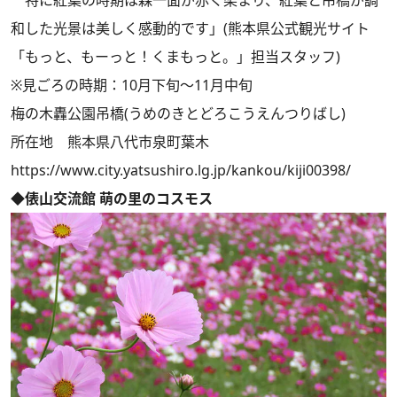
和した光景は美しく感動的です」(熊本県公式観光サイト
「もっと、もーっと！くまもっと。」担当スタッフ)
※見ごろの時期：10月下旬～11月中旬
梅の木轟公園吊橋(うめのきとどろこうえんつりばし)
所在地 熊本県八代市泉町葉木
https://www.city.yatsushiro.lg.jp/kankou/kiji00398/
◆俵山交流館 萌の里のコスモス