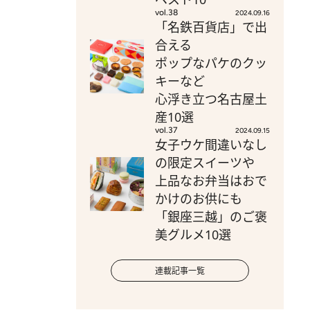
vol.38
2024.09.16
「名鉄百貨店」で出
合える
ポップなパケのクッ
キーなど
心浮き立つ名古屋土
産10選
vol.37
2024.09.15
女子ウケ間違いなし
の限定スイーツや
上品なお弁当はおで
かけのお供にも
「銀座三越」のご褒
美グルメ10選
連載記事一覧