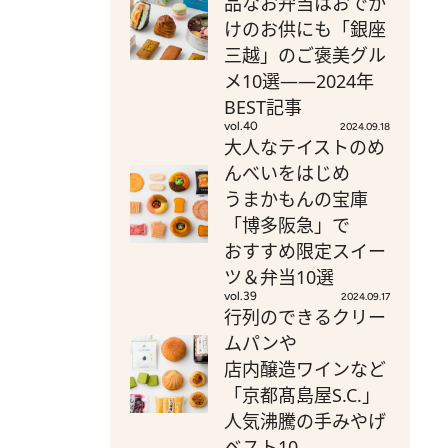
品なお弁当はおでか
けのお供にも「銀座
三越」のご褒美グル
メ10選――2024年
BEST記事
vol.40
2024.09.18
大人なテイストのめ
んべいをはじめ
うまかもんの宝庫
「博多阪急」で
おすすめ限定スイー
ツ＆弁当10選
vol.39
2024.09.17
行列のできるクリー
ムパンや
店内醸造ワインなど
「京都髙島屋S.C.」
人気沸騰の手みやげ
ベスト10