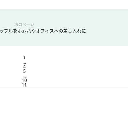
次のページ
ッフルをホムパやオフィスへの差し入れに
1
...
4
5
...
10
11