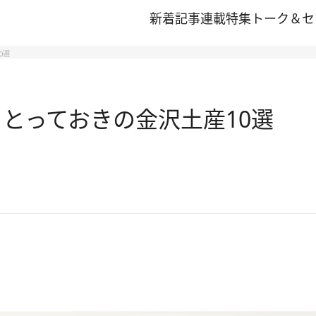
新着記事
連載
特集
トーク＆セ
0選
とっておきの金沢土産10選