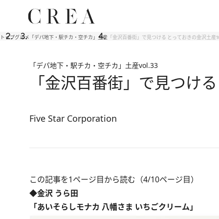
トップ
グルメ
「デパ地下・駅チカ・空チカ」土産
「金沢百番街」で見つける とっておきの金沢土産1
「デパ地下・駅チカ・空チカ」土産
vol.33
「金沢百番街」で見つける 
Five Star Corporation
この記事を1ページ目から読む（4/10ページ目）
◆金沢 うら田
「あいそらしモナカ 八幡さま いちごクリーム」