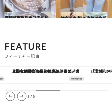
2013.7.17
気軽に自由に着けこなしたい、ココミーユのベビーパール
ファッション
2013.5.31
仕立てのよい“きれいめデニム”。ノティファイのパンツ
コミック ＆ エッセイ
FEATURE
フィーチャー記事
【銀座で出合う最旬美容】美髪ケアや上質な眠り…セルフケアのアップデートから、特別な名入れギフトまで。大人のための「ReFa GINZA」クルーズ
3
/
6