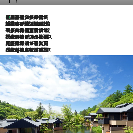
【厳選旅コスメ】「多機能アイテムがメイン！」旅好き美容エディターが選んだ夏旅ベストコスメを発表【Mサイズジップ】
46 Minutes Ago
2026.8.6
「荷物が増えるほど旅ストレスは増す」美容ジャーナリストがたどり着いた最終結論。“化粧品を劇的に減らす”感動の凝縮美容とは
2026.8.6
「旅先には金髪ウィッグを持参」日本と同じメイクでは損してる!? 美容ジャーナリストが提案する“掟破りの旅美容”とは
2026.8.6
【厳選旅コスメ】「身軽さ＆UV対策重視！」ヘアアーティストshucoが選んだ夏旅ベストコスメを発表【Mサイズジップ】
2026.8.5
【厳選旅コスメ】国内をあちこち移動する河井菜摘が選んだ夏旅ベストコスメ発表！「リラックスアイテムはマスト」【Mサイズジップ】
2026.8.4
【厳選旅コスメ】「紫外線＆乾燥対策しながらメイク感も！」ヘア＆メイクGeorgeが選んだ夏旅ベストコスメを発表！【Mサイズジップ】