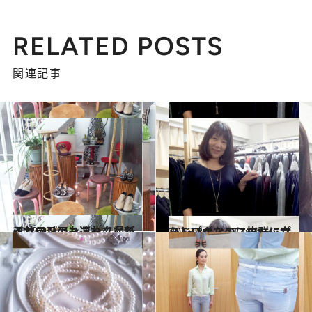
RELATED POSTS
関連記事
2013.9.9
インテリアも連れて帰れるサロンのユニークな新ショップ
ファッション
2013.8.8
シンプルなのに抜群に女らしいヴィンスのトップス
コミック ＆ エッセイ