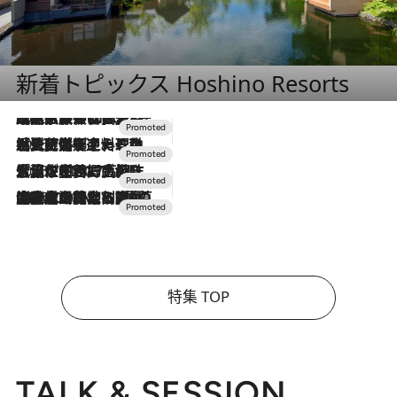
新着トピックス Hoshino Resorts
2026.7.31
【ホテル帰省】という選択肢をOMOが提案。家族とほどよい距離を保つには「昼は実家、夜は気兼ねなくホテルで！」
2026.7.24
【夏限定ディナーコース】旬を迎える稚鮎や花ズッキーニなどをイタリア・トスカーナの郷土料理の手法で満喫！
2026.7.17
「土佐和ハーブかき氷」がOMO7高知に登場！生姜、山椒、大葉など目にも舌にも涼を呼ぶ郷土の味
2026.7.10
NEW OPEN！【界 草津】名湯の地に誕生。趣の異なる2種の温泉と上州ならではの会席・蕎麦割烹など美食を味わう究極の癒やし旅
特集 TOP
TALK & SESSION