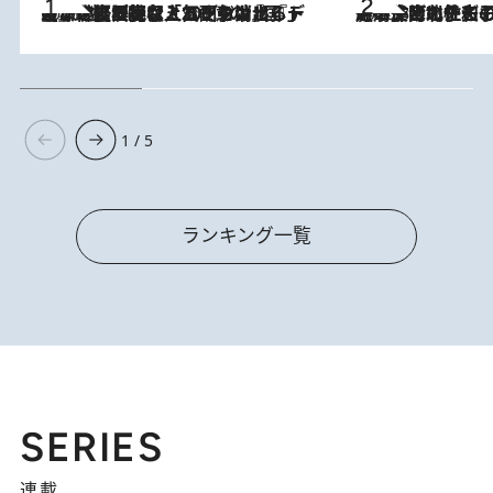
2026.8.5
【なぜ吉沢亮は「気配を消せる」のか？】興行収入208億の『国宝』を経て挑むミュージカル『ディア・エヴァン・ハンセン』。トップ俳優が舞台上でさらけ出した“孤独”とは
2026.8.3
《「文士の子ども被害者の会」発足！》阿川佐和子（72）が語る遠藤周作に北杜夫、劇作家・矢代静一の子どもたちの“文豪プライベート事件簿”
1 / 5
ランキング一覧
SERIES
連載