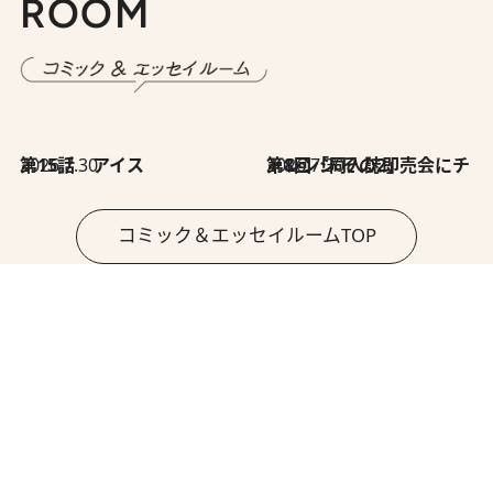
ROOM
2026.7.30
第15話 アイス
2026.7.30
第8回「同人誌即売会にチャレンジ その2」
コミック＆エッセイルームTOP