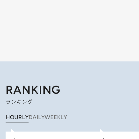
RANKING
ランキング
HOURLY
DAILY
WEEKLY