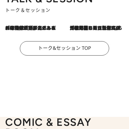
トーク＆セッション
2026.8.3
「今後値上げがあるとすれば…」「リスクがあるのは今年の冬」エネルギー専門家が語る、ホルムズ海峡封鎖が家庭にもたらす“ある心配”
2026.8.3
「住宅建てられない…」「サーチャージ料の高値が続いている」ホルムズ海峡封鎖による影響はいつまで続く？《エネルギー専門家に聞く“どうなる日本の暮らし”》
トーク&セッション TOP
COMIC & ESSAY