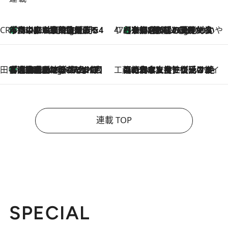
CREA'S CHOICE
「立川にも歌舞伎があるんだよ」 片岡仁左衛門・市川中車ら豪華座組みで4年目の立川立飛歌舞伎へ
46 Minutes Ago
47都道府県の手みやげ ひんやりスイーツで夏を満喫
【京都府】この夏絶対食べたい 冷やしておいしいおやつ3選 ひと口目から心を掴む新緑のテリーヌ
46 Minutes Ago
田中稲の勝手に再ブーム
「湘南乃風に憧れて」観客大盛上がりの“タオル回し”に、ラッパー顔負けの高速歌唱まで…さだまさし（74）のアグレッシブすぎる現在地
5 Hours Ago
工藤まやのおもてなしハワイ
2026.8.6
【ハワイ土産】ローカルの絶大な支持で復活！ 絶品の幻クッキー《元ファンの日本人女性が受け継いだ名店》
連載 TOP
SPECIAL