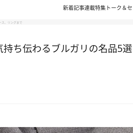
新着記事
連載
特集
トーク＆セ
ケース、リングまで
 気持ち伝わるブルガリの名品5