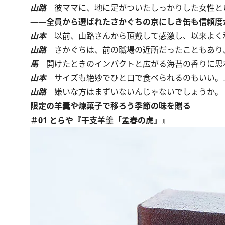
山路
彼ママに、地に足がついたしっかりした女性とい
――全員から選ばれたさかぐちの京にしき缶も信頼度
山本
以前、山路さんから頂戴して感激し、以来よく
山路
さかぐちは、前の職場の近所だったこともあり
馬
開けたときのインパクトと広がる海苔の香りに思
山本
サイズも絶妙でひと口で食べられるのもいい。
山路
嫌いな方はまずいないんじゃないでしょうか。
限定の羊羹や煉菓子で移ろう季節の味を贈る
＃01 とらや『干支羊羹「孟春の虎」』