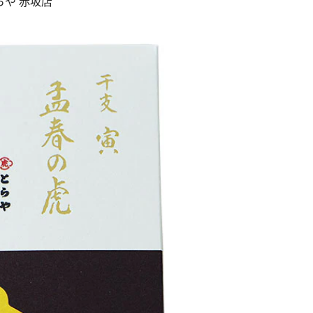
らや 赤坂店