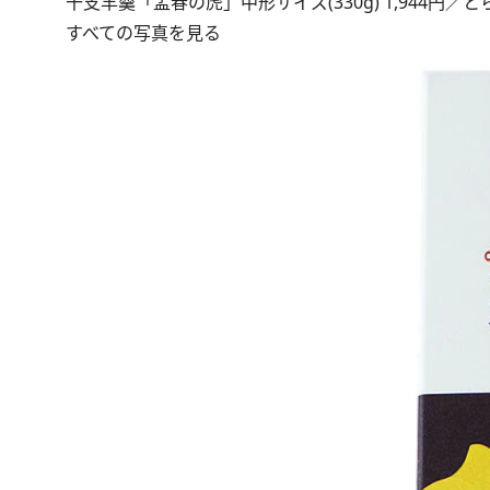
干支羊羹「孟春の虎」中形サイズ(330g) 1,944円／と
すべての写真を見る