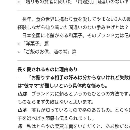
»
「贈りもの賢者に聞いた 「用途別」間違いのないギ
長年、食の世界に携わり食を愛してやまない3人の贈
経験しながら辿り着いた間違いのない手みやげとは？
日本全国に老舗がある和菓子。そのブランド力は信
»
「洋菓子」篇
»
「ご飯のお供、酒の肴」篇
長く愛されるものに理由あり
――「お贈りする相手の好みは分からないけれど失敗
は“彼ママ”が難しいという具体的な悩みも。
山路
ブランド力に頼るというのもひとつの方法です
ものならまず失敗はないと思います。
山本
誰もが知っているもので格のあるもの。とらや
子を選べば季節感も伝えられますし。
馬
私はとらやの栗蒸羊羹をいただくと、ああ秋だな