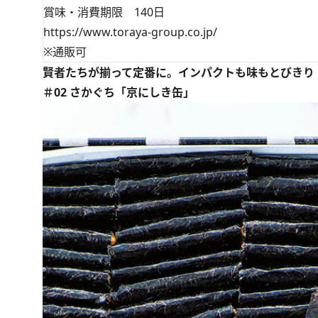
賞味・消費期限 140日
https://www.toraya-group.co.jp/
※通販可
賢者たちが揃って定番に。インパクトも味もとびきり
＃02 さかぐち「京にしき缶」