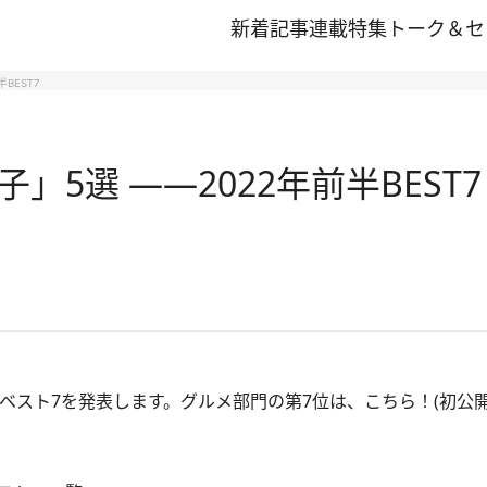
新着記事
連載
特集
トーク＆セ
BEST7
5選 ――2022年前半BEST7
事ベスト7を発表します。グルメ部門の第7位は、こちら！(初公開日