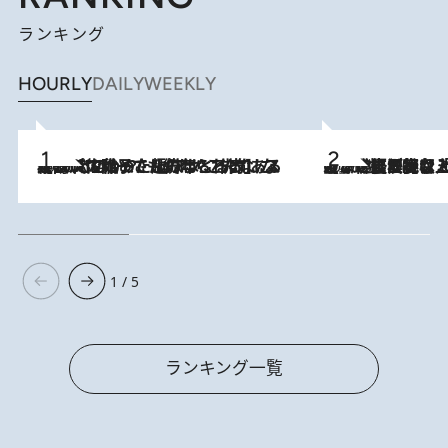
ランキング
HOURLY
DAILY
WEEKLY
2026.8.5
【阿川佐和子さんの年とる力】なぜ70代で始めた趣味は“こんなに楽しい”のか？ ピアノ、俳句…スランプに陥っても続けられる“ある秘訣”とは
2026.8.5
【なぜ吉沢亮は「気配を消せる」のか？】興行収入208億の『国宝』を経て挑むミュージカル『ディア・エヴァン・ハンセン』。トップ俳優が舞台上でさらけ出した“孤独”とは
1 / 5
ランキング一覧