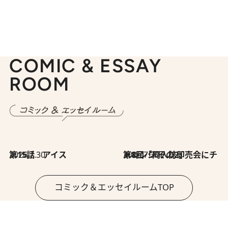
COMIC & ESSAY
ROOM
2026.7.30
第15話 アイス
2026.7.30
第8回「同人誌即売会にチャレンジ その2」
コミック＆エッセイルームTOP