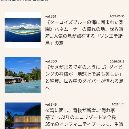
vol.351
2026.05.30
《ターコイズブルーの海に囲まれた楽
園》ハネムーナーの憧れの地、世界遺
産…人気の島が点在する「ソシエテ諸
島」の旅
vol.350
2026.05.16
《サメがまるで壁のように…》ダイビ
ングの神様が「地球上で最も美しい」
と絶賛。世界中のダイバーが憧れる島
へ
vol.349
2025.11.11
≪湾に面し、背後が断崖…“隠れ家
感”たっぷりのエコリゾート≫全長
35mのインフィニティプールに、生簀