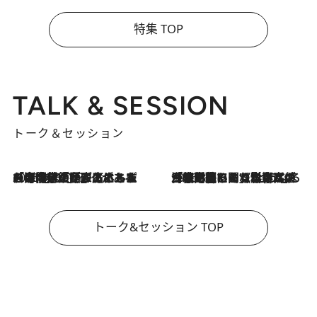
特集 TOP
TALK & SESSION
トーク＆セッション
2026.8.3
「今後値上げがあるとすれば…」「リスクがあるのは今年の冬」エネルギー専門家が語る、ホルムズ海峡封鎖が家庭にもたらす“ある心配”
2026.8.3
「住宅建てられない…」「サーチャージ料の高値が続いている」ホルムズ海峡封鎖による影響はいつまで続く？《エネルギー専門家に聞く“どうなる日本の暮らし”》
トーク&セッション TOP