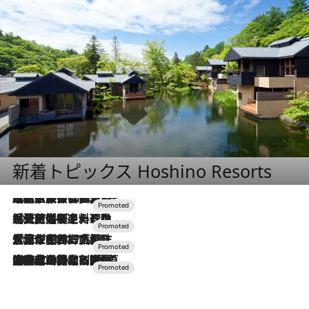
新着トピックス Hoshino Resorts
2026.7.31
【ホテル帰省】という選択肢をOMOが提案。家族とほどよい距離を保つには「昼は実家、夜は気兼ねなくホテルで！」
2026.7.24
【夏限定ディナーコース】旬を迎える稚鮎や花ズッキーニなどをイタリア・トスカーナの郷土料理の手法で満喫！
2026.7.17
「土佐和ハーブかき氷」がOMO7高知に登場！生姜、山椒、大葉など目にも舌にも涼を呼ぶ郷土の味
2026.7.10
NEW OPEN！【界 草津】名湯の地に誕生。趣の異なる2種の温泉と上州ならではの会席・蕎麦割烹など美食を味わう究極の癒やし旅