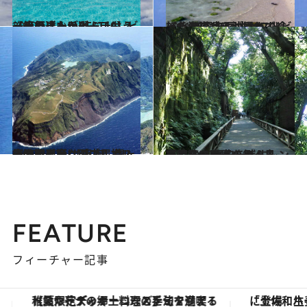
2020.5.2
【絶景ビーチBEST10】ビーチの達人が選ぶ、もう一度行きたいビーチは？
旅＆お出かけ
2021.12.31
《北海道から沖縄まで》 ビーチの達人が思わず唸った 2021年国内ベストビーチ10選！
旅＆お出かけ
2020.11.7
上陸難易度は国内屈指!? 絶海の孤島 【東京】青ヶ島の不思議なダブルカルデラ
旅＆お出かけ
2020.9.12
東京湾で唯一の無人島「猿島」 歴史を残すレンガ造りの要塞をめぐる
旅＆お出かけ
FEATURE
フィーチャー記事
「土佐和ハーブかき氷」がOMO7高知に登場！生姜、山椒、大葉など目にも舌にも涼を呼ぶ郷土の味
ヴァシュロン・コンスタンタン