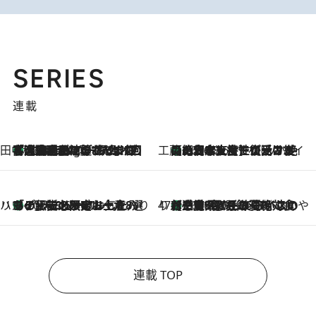
SERIES
連載
田中稲の勝手に再ブーム
「湘南乃風に憧れて」観客大盛上がりの“タオル回し”に、ラッパー顔負けの高速歌唱まで…さだまさし（74）のアグレッシブすぎる現在地
1 Hour Ago
工藤まやのおもてなしハワイ
【ハワイ土産】ローカルの絶大な支持で復活！ 絶品の幻クッキー《元ファンの日本人女性が受け継いだ名店》
2026.8.6
ハワイ賢者 リサのお気に入りリスト
あの伝説の限定トートも！ リニューアルした「ディーン＆デルーカ ハワイ」で必須のお土産8選
2026.8.6
47都道府県の手みやげ ひんやりスイーツで夏を満喫
【三重県】この夏絶対食べたい 冷やしておいしいおやつ3選 お餅×アイスの新感覚スイーツ
2026.8.6
連載 TOP