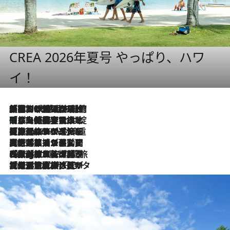
CREA 2026年夏号 やっぱり、ハワ
イ！
「荷物が増えるほど旅ストレスは増す」美容ジャーナリストがたどり着いた最終結論。“化粧品を劇的に減らす”感動の凝縮美容とは
2026.8.6
「旅先には金髪ウィッグを持参」日本と同じメイクでは損してる!? 美容ジャーナリストが提案する“掟破りの旅美容”とは
2026.8.6
【厳選旅コスメ】「身軽さ＆UV対策重視！」ヘアアーティストshucoが選んだ夏旅ベストコスメを発表【Mサイズジップ】
2026.8.6
2026.8.5
【厳選旅コスメ】国内をあちこち移動する河井菜摘が選んだ夏旅ベストコスメ発表！「リラックスアイテムはマスト」【Mサイズジップ】
2026.8.4
【厳選旅コスメ】「紫外線＆乾燥対策しながらメイク感も！」ヘア＆メイクGeorgeが選んだ夏旅ベストコスメを発表！【Mサイズジップ】
2026.8.3
【厳選旅コスメ】「保湿もタイパ重視！」“サウナ好き”タレント清水みさとが愛用する夏旅ベストコスメを発表！【Mサイズジップ】