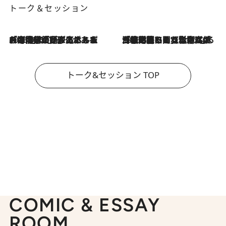
トーク＆セッション
2026.8.3
「今後値上げがあるとすれば…」「リスクがあるのは今年の冬」エネルギー専門家が語る、ホルムズ海峡封鎖が家庭にもたらす“ある心配”
2026.8.3
「住宅建てられない…」「サーチャージ料の高値が続いている」ホルムズ海峡封鎖による影響はいつまで続く？《エネルギー専門家に聞く“どうなる日本の暮らし”》
トーク&セッション TOP
COMIC & ESSAY
ROOM