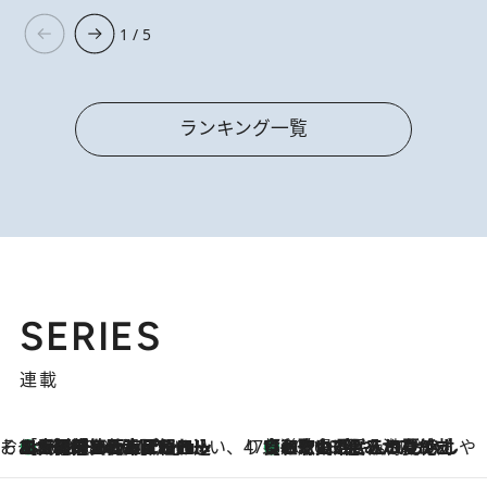
1 / 5
ランキング一覧
SERIES
連載
そおだよおこの関西おいしい、おやつ紀行
［大阪府箕面市］一皿一皿目の前で仕上げられる、料理を巧みに組み込んだアシェットデセールコース「ミチル アシェット デセール（Michiru assiette dessert）」
2026.8.9
47都道府県の手みやげ ひんやりスイーツで夏を満喫
【和歌山県】この夏絶対食べたい 冷やしておいしいおやつ3選 みかんがごろっと丸ごと入ったジュレ
2026.8.9