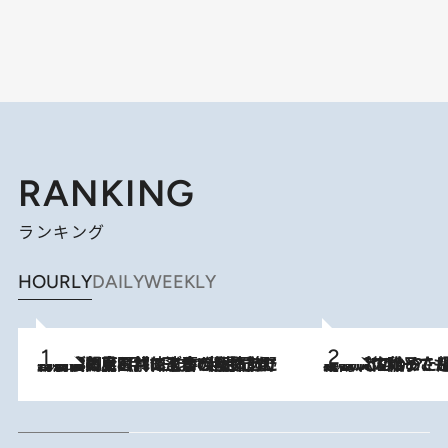
RANKING
ランキング
HOURLY
DAILY
WEEKLY
2026.8.8
「最後に見られてよかった」上野動物園の東園パンダ舎が解体前に特別公開。8月16日まで延長されたパネル展と共に辿る“半世紀”のパンダ飼育《解体工事の図面あり》
2026.8.5
【阿川佐和子さんの年とる力】なぜ70代で始めた趣味は“こんなに楽しい”のか？ ピアノ、俳句…スランプに陥っても続けられる“ある秘訣”とは