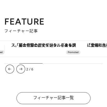
FEATURE
フィーチャー記事
「土佐和ハーブかき氷」がOMO7高知に登場！生姜、山椒、大葉など目にも舌にも涼を呼ぶ郷土の味
3
/
6
フィーチャー記事一覧