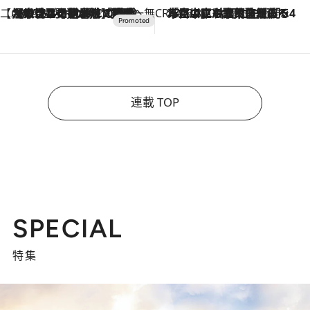
【CREA×星野リゾート】唯一無二。癒しと発見が待つ場所へ
2026.8.7
【トンボの足水浴】ヒノキの香りに包まれて涼感マックス！約13℃の湧水かけ流しを避暑地「星野温泉 トンボの湯」で体験
CREA'S CHOICE
2026.8.7
「立川にも歌舞伎があるんだよ」 片岡仁左衛門・市川中車ら豪華座組みで4年目の立川立飛歌舞伎へ
連載 TOP
SPECIAL
特集