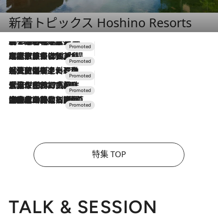
新着トピックス Hoshino Resorts
2026.8.7
【トンボの足水浴】ヒノキの香りに包まれて涼感マックス！約13℃の湧水かけ流しを避暑地「星野温泉 トンボの湯」で体験
2026.7.31
【ホテル帰省】という選択肢をOMOが提案。家族とほどよい距離を保つには「昼は実家、夜は気兼ねなくホテルで！」
2026.7.24
【夏限定ディナーコース】旬を迎える稚鮎や花ズッキーニなどをイタリア・トスカーナの郷土料理の手法で満喫！
2026.7.17
「土佐和ハーブかき氷」がOMO7高知に登場！生姜、山椒、大葉など目にも舌にも涼を呼ぶ郷土の味
2026.7.10
NEW OPEN！【界 草津】名湯の地に誕生。趣の異なる2種の温泉と上州ならではの会席・蕎麦割烹など美食を味わう究極の癒やし旅
特集 TOP
TALK & SESSION