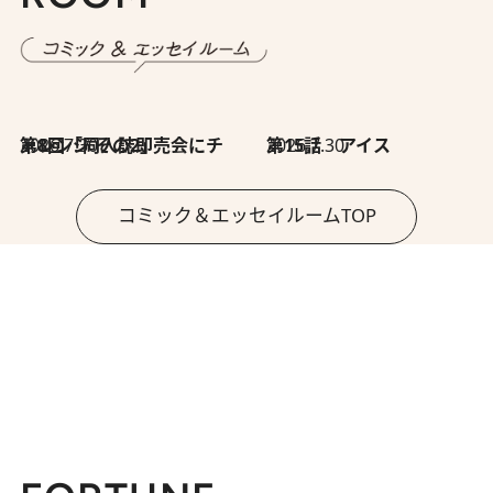
2026.7.30
第8回「同人誌即売会にチャレンジ その2」
2026.7.30
第15話 アイス
コミック＆エッセイルームTOP