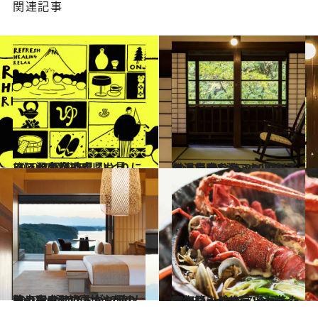
関連記事
2022.2.10
《ほかの都道府県も見る》47都道府県 ひとりにいい温泉宿250
旅＆お出かけ
2020.1.19
名湯で叶う15,000円以下の温泉宿8選 これは絶対、行かなきゃソンです
旅＆お出かけ
2020.2.8
チェックアウトが12時以降の宿6選 朝寝坊や朝の散歩で幸せです
旅＆お出かけ
2022.1.24
お気に入りホテル大賞～東海篇～ 今年こそ行きたい “Happyな宿” へ
旅＆お出かけ