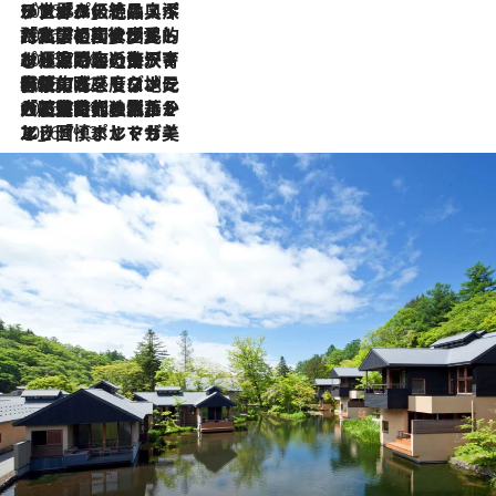
2026.8.8
リスボンの絶品スイーツ「パステル・デ・ナタ」とは？ポルトガル伝統の奥深い世界へ
2026.7.27
「私の祖国はポルトガル語です」国民的詩人フェルナンド・ペソアと、彼が愛した文学の街を歩く
2026.7.26
ポルトガル近海が育む極上の海の幸。キリリと冷えた白ワインと愉しむ、シーフード専門店の贅沢
2026.7.22
伝統の味をモダンに昇華。高感度な地元客が集う、リスボンの最旬ガストロノミー
2026.7.21
大航海時代の栄華から、震災、独裁、そして革命へ。ポルトガル・首都リスボンの石畳に刻まれた「歴史の光と影」
2026.7.13
エッセイ・ヤマザキマリ「慎ましくも美しき国 ポルトガル」