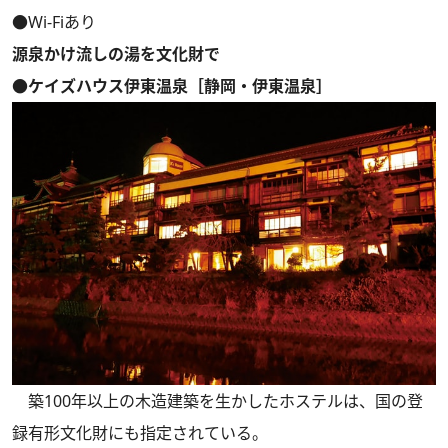
●Wi-Fiあり
源泉かけ流しの湯を文化財で
●ケイズハウス伊東温泉［静岡・伊東温泉］
築100年以上の木造建築を生かしたホステルは、国の登
録有形文化財にも指定されている。