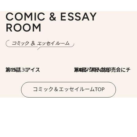
COMIC & ESSAY
ROOM
2026.7.30
第15話 アイス
2026.7.30
第8回「同人誌即売会にチャレンジ その2」
コミック＆エッセイルームTOP