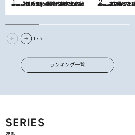
【間違いのない王道・東京土産】資生堂パーラー 銀座本店でのみ出会える銘菓5選《極上プディング・濃厚チーズケーキ・ボンボンショコラほか》
4 Hours Ago
2026.8.5
【阿川佐和子さんの年とる力】なぜ70代で始めた趣味は“こんなに楽しい”のか？ ピアノ、俳句…スランプに陥っても続けられる“ある秘訣”とは
1 / 5
ランキング一覧
SERIES
連載