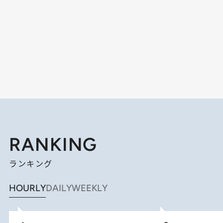
RANKING
ランキング
HOURLY
DAILY
WEEKLY