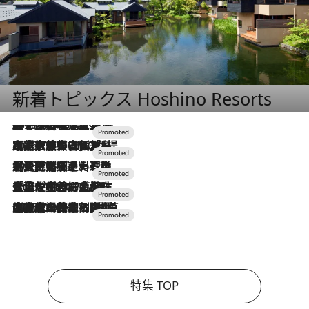
新着トピックス Hoshino Resorts
2026.8.7
【トンボの足水浴】ヒノキの香りに包まれて涼感マックス！約13℃の湧水かけ流しを避暑地「星野温泉 トンボの湯」で体験
2026.7.31
【ホテル帰省】という選択肢をOMOが提案。家族とほどよい距離を保つには「昼は実家、夜は気兼ねなくホテルで！」
2026.7.24
【夏限定ディナーコース】旬を迎える稚鮎や花ズッキーニなどをイタリア・トスカーナの郷土料理の手法で満喫！
2026.7.17
「土佐和ハーブかき氷」がOMO7高知に登場！生姜、山椒、大葉など目にも舌にも涼を呼ぶ郷土の味
2026.7.10
NEW OPEN！【界 草津】名湯の地に誕生。趣の異なる2種の温泉と上州ならではの会席・蕎麦割烹など美食を味わう究極の癒やし旅
特集 TOP