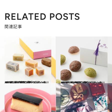
RELATED POSTS
関連記事
2021.12.25
47都道府県「手みやげリスト」 “東日本の旨いもの”を総まとめ
グルメ
2022.1.7
47都道府県「手みやげリスト」 “西日本の旨いもの”を総まとめ
グルメ