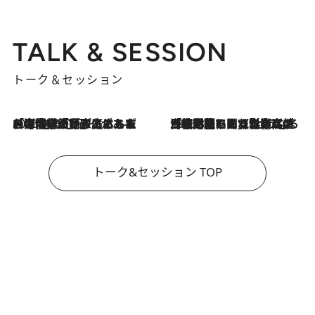
TALK & SESSION
トーク＆セッション
2026.8.3
「今後値上げがあるとすれば…」「リスクがあるのは今年の冬」エネルギー専門家が語る、ホルムズ海峡封鎖が家庭にもたらす“ある心配”
2026.8.3
「住宅建てられない…」「サーチャージ料の高値が続いている」ホルムズ海峡封鎖による影響はいつまで続く？《エネルギー専門家に聞く“どうなる日本の暮らし”》
トーク&セッション TOP