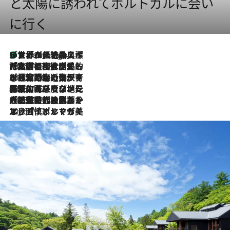
と太陽に誘われてポルトガルに会い
に行く
リスボンの絶品スイーツ「パステル・デ・ナタ」とは？ポルトガル伝統の奥深い世界へ
4 Hours Ago
2026.7.27
「私の祖国はポルトガル語です」国民的詩人フェルナンド・ペソアと、彼が愛した文学の街を歩く
2026.7.26
ポルトガル近海が育む極上の海の幸。キリリと冷えた白ワインと愉しむ、シーフード専門店の贅沢
2026.7.22
伝統の味をモダンに昇華。高感度な地元客が集う、リスボンの最旬ガストロノミー
2026.7.21
大航海時代の栄華から、震災、独裁、そして革命へ。ポルトガル・首都リスボンの石畳に刻まれた「歴史の光と影」
2026.7.13
エッセイ・ヤマザキマリ「慎ましくも美しき国 ポルトガル」