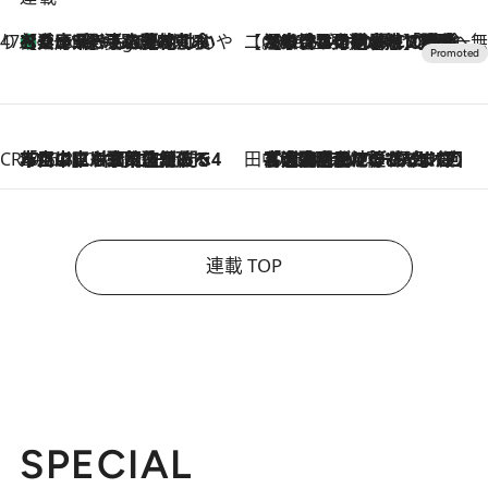
47都道府県の手みやげ ひんやりスイーツで夏を満喫
【兵庫県】この夏絶対食べたい 冷やしておいしいおやつ3選 淡路島の恵みをジェラートに集約
4 Hours Ago
【CREA×星野リゾート】唯一無二。癒しと発見が待つ場所へ
2026.8.7
【トンボの足水浴】ヒノキの香りに包まれて涼感マックス！約13℃の湧水かけ流しを避暑地「星野温泉 トンボの湯」で体験
CREA'S CHOICE
2026.8.7
「立川にも歌舞伎があるんだよ」 片岡仁左衛門・市川中車ら豪華座組みで4年目の立川立飛歌舞伎へ
田中稲の勝手に再ブーム
2026.8.7
「湘南乃風に憧れて」観客大盛上がりの“タオル回し”に、ラッパー顔負けの高速歌唱まで…さだまさし（74）のアグレッシブすぎる現在地
連載 TOP
SPECIAL