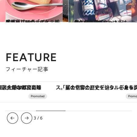
2020.11.25
成城石井、カルディ… 輸入スーパーの「イケテル手土産」68点
グルメ
2021.1.17
幸せをよぶ「クッキー缶」6選 このかわいさは永久保存版！
グルメ
FEATURE
フィーチャー記事
「星のや富士」でデジタルデトックス。冨士信仰の歴史を辿り、心身を調える。
ヴァシュロン・コンスタンタン
3
/
6