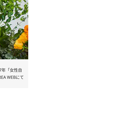
7年「女性自
A WEBにて