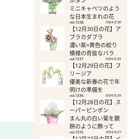
ボタン
ミニキャベツのよう
な日本生まれの花
vol.1338
2024.12.30
【12月30日の花】ア
ブラカダブラ
濃い紫×黄色の絞り
模様の奇抜なバラ
vol.1337
2024.12.29
【12月29日の花】フ
リージア
優美な新春の花で年
明けの準備を
vol.1336
2024.12.28
【12月28日の花】ス
ーパーピンポン
まん丸の白い菊を鏡
餅のように飾って
vol.1335
2024.12.27
【12月27日の花】イ