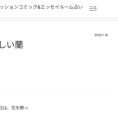
ッション
コミック&エッセイルーム
占い
2022.1.16
しい蘭
日は、花を飾っ