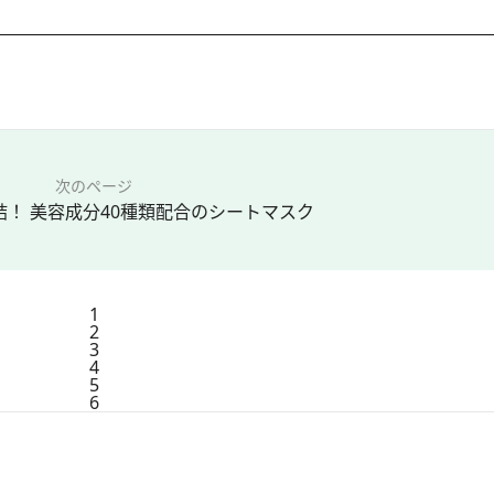
次のページ
結！ 美容成分40種類配合のシートマスク
1
2
3
4
5
6