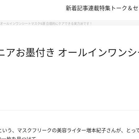
新着記事
連載
特集
トーク＆セ
 オールインワンシートマスク5選 合理的にケアできる実力派です！
ニアお墨付き オールインワンシ
という、マスクフリークの美容ライター増本紀子さんが、とっ