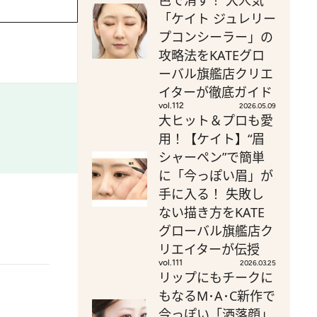
色で消す！ 大人気
「ケイト ジュレリー
プコンシーラー」の
攻略法をKATEグロ
ーバル旗艦店クリエ
イターが徹底ガイド
vol.112
2026.05.09
大ヒット＆プロも愛
用！【ケイト】“眉
シャーペン”で簡単
に「今っぽい眉」が
手に入る！ 失敗し
ない描き方をKATE
グローバル旗艦店ク
リエイターが伝授
vol.111
2026.03.25
リップにもチークに
もなるM･A･C新作で
今っぽい「洒落顔」