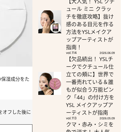
【大人気！ YSL クチ
ュール ミニ クラッ
チを徹底攻略】抜け
感のある目元を作る
方法をYSLメイクア
ップアーティストが
指南！
vol.114
2026.06.09
【欠品続出！ YSLチ
ークでクチュール仕
立ての頬に】世界で
の保湿成分をた
一番売れている＆誰
もが似合う万能ピン
ク「44」の付け方を
YSL メイクアップア
をオフした後に
ーティストが指南
vol.113
2026.05.09
クマ・赤み・シミを