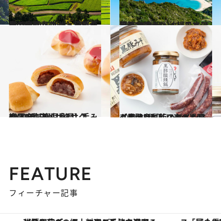
2021.4.26
いつか行きたい！ 日本の春の絶景 ～九州・沖縄篇～《全40スポット》
旅＆お出かけ
2021.8.4
いつか行きたい！ 日本の絶景 ～九州・沖縄エリア 夏篇2021～
旅＆お出かけ
2021.2.15
2020年【鹿児島県】手みやげ3選 皮がサクサク、絶品の塩あんぱん
グルメ
2021.8.23
【鹿児島県】スパイシーグルメ3種 ピリ辛の黒豚＆黒酢はご飯のおともに
グルメ
FEATURE
フィーチャー記事