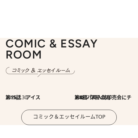
COMIC & ESSAY
ROOM
2026.7.30
第15話 アイス
2026.7.30
第8回「同人誌即売会にチャレンジ その2」
コミック＆エッセイルームTOP