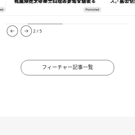
「星のや富士」でデジタルデトックス。冨士信仰の歴史を辿り、心身を調える。
ヴァシュロン・コンスタンタン
3
/
5
フィーチャー記事一覧