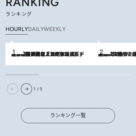
RANKING
ランキング
HOURLY
DAILY
WEEKLY
2026.8.5
【なぜ吉沢亮は「気配を消せる」のか？】興行収入208億の『国宝』を経て挑むミュージカル『ディア・エヴァン・ハンセン』。トップ俳優が舞台上でさらけ出した“孤独”とは
2026.8.5
【阿川佐和子さんの年とる力】なぜ70代で始めた趣味は“こんなに楽しい”のか？ ピアノ、俳句…スランプに陥っても続けられる“ある秘訣”とは
1 / 5
ランキング一覧