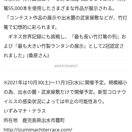
篭55,000本を使用したさまざまな作品が展示される。
「コンテスト作品の展示や出水麓の武家屋敷などが、竹灯
篭で幻想的に彩られます。
ギネス世界記録にも挑戦し、『最も長い竹灯篭の列』お
よび『最も大きい竹製ランタンの展示』として2冠認定さ
れました」(桑原さん)
ADVERTISEMENT
※2021年は10月30(土)～11月3日(水)に開催予定。規模縮小
の為、出水の麓・武家屋敷だけで開催予定。新型コロナウ
イルスの感染状況によっては中止の可能性あり。
いずみマチ・テラス
所在地 鹿児島県出水市麓町
http://izumimachiterrace.com/