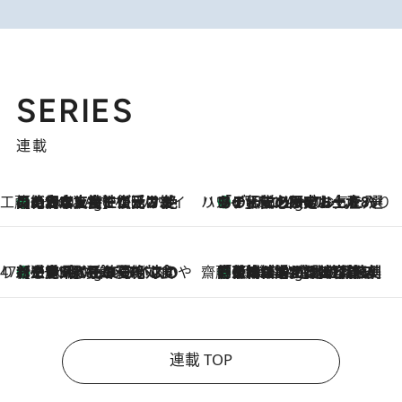
SERIES
連載
工藤まやのおもてなしハワイ
【ハワイ土産】ローカルの絶大な支持で復活！ 絶品の幻クッキー《元ファンの日本人女性が受け継いだ名店》
1 Hour Ago
ハワイ賢者 リサのお気に入りリスト
あの伝説の限定トートも！ リニューアルした「ディーン＆デルーカ ハワイ」で必須のお土産8選
1 Hour Ago
47都道府県の手みやげ ひんやりスイーツで夏を満喫
【三重県】この夏絶対食べたい 冷やしておいしいおやつ3選 お餅×アイスの新感覚スイーツ
1 Hour Ago
齋藤 薫 美容脳ルネサンス
「荷物が増えるほど旅ストレスは増す」美容ジャーナリストがたどり着いた最終結論。“化粧品を劇的に減らす”感動の凝縮美容とは
1 Hour Ago
連載 TOP