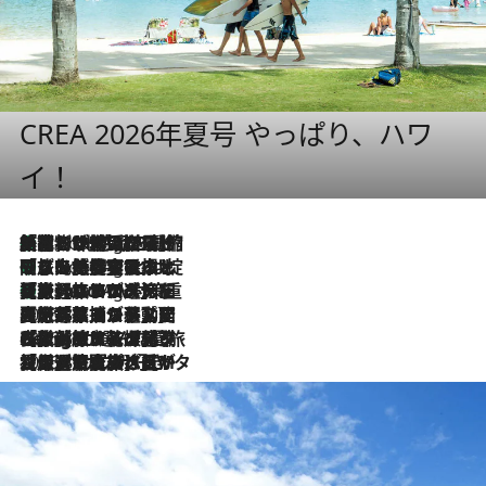
CREA 2026年夏号 やっぱり、ハワ
イ！
「荷物が増えるほど旅ストレスは増す」美容ジャーナリストがたどり着いた最終結論。“化粧品を劇的に減らす”感動の凝縮美容とは
1 Hour Ago
「旅先には金髪ウィッグを持参」日本と同じメイクでは損してる!? 美容ジャーナリストが提案する“掟破りの旅美容”とは
1 Hour Ago
【厳選旅コスメ】「身軽さ＆UV対策重視！」ヘアアーティストshucoが選んだ夏旅ベストコスメを発表【Mサイズジップ】
1 Hour Ago
2026.8.5
【厳選旅コスメ】国内をあちこち移動する河井菜摘が選んだ夏旅ベストコスメ発表！「リラックスアイテムはマスト」【Mサイズジップ】
2026.8.4
【厳選旅コスメ】「紫外線＆乾燥対策しながらメイク感も！」ヘア＆メイクGeorgeが選んだ夏旅ベストコスメを発表！【Mサイズジップ】
2026.8.3
【厳選旅コスメ】「保湿もタイパ重視！」“サウナ好き”タレント清水みさとが愛用する夏旅ベストコスメを発表！【Mサイズジップ】