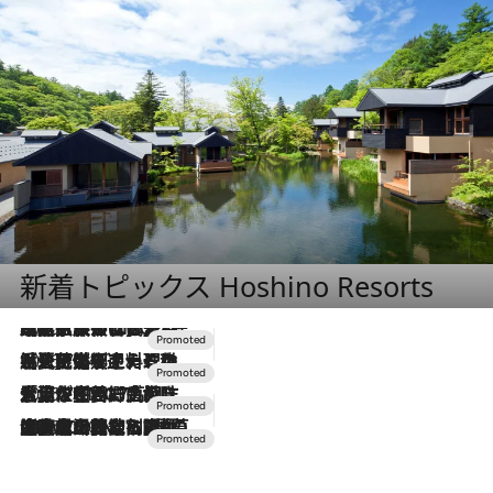
新着トピックス Hoshino Resorts
2026.7.31
【ホテル帰省】という選択肢をOMOが提案。家族とほどよい距離を保つには「昼は実家、夜は気兼ねなくホテルで！」
2026.7.24
【夏限定ディナーコース】旬を迎える稚鮎や花ズッキーニなどをイタリア・トスカーナの郷土料理の手法で満喫！
2026.7.17
「土佐和ハーブかき氷」がOMO7高知に登場！生姜、山椒、大葉など目にも舌にも涼を呼ぶ郷土の味
2026.7.10
NEW OPEN！【界 草津】名湯の地に誕生。趣の異なる2種の温泉と上州ならではの会席・蕎麦割烹など美食を味わう究極の癒やし旅