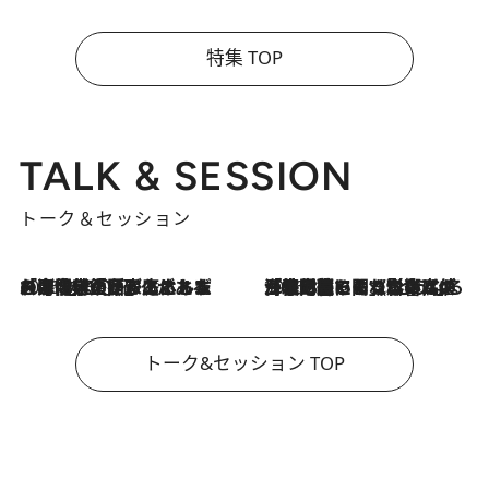
特集 TOP
TALK & SESSION
トーク＆セッション
2026.8.3
「今後値上げがあるとすれば…」「リスクがあるのは今年の冬」エネルギー専門家が語る、ホルムズ海峡封鎖が家庭にもたらす“ある心配”
2026.8.3
「住宅建てられない…」「サーチャージ料の高値が続いている」ホルムズ海峡封鎖による影響はいつまで続く？《エネルギー専門家に聞く“どうなる日本の暮らし”》
トーク&セッション TOP